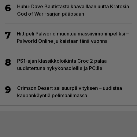
6
Huhu: Dave Bautistasta kaavaillaan uutta Kratosia
God of War -sarjan pääosaan
7
Hittipeli Palworld muuntuu massiivimoninpeliksi –
Palworld Online julkaistaan tänä vuonna
8
PS1-ajan klassikkoloikinta Croc 2 palaa
uudistettuna nykykonsoleille ja PC:lle
9
Crimson Desert sai suurpäivityksen – uudistaa
kaupankäyntiä pelimaailmassa