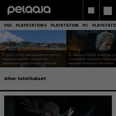
PS5
PLAYSTATION 5
PLAYSTATION
PC
PLAYSTATI
1.
2.
Uusi PS Plus -seikkailupeli on saanut
Baldur’s Gate 3 -kehittäjä jul
huippuarvostelut – saapui heti
vuosipäivän kunniaksi tilastotie
julkaisupäivänään tilaajien saataville
pelaajien erikoisista valinnoista
Aihe:
toimitukset