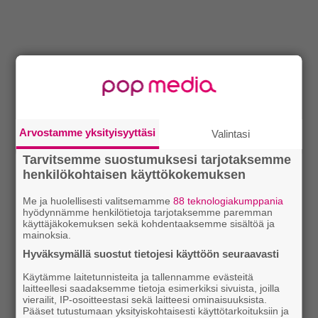
Arvostamme yksityisyyttäsi
Valintasi
Tarvitsemme suostumuksesi tarjotaksemme
henkilökohtaisen käyttökokemuksen
Me ja huolellisesti valitsemamme
88 teknologiakumppania
hyödynnämme henkilötietoja tarjotaksemme paremman
käyttäjäkokemuksen sekä kohdentaaksemme sisältöä ja
mainoksia.
Hyväksymällä suostut tietojesi käyttöön seuraavasti
Käytämme laitetunnisteita ja tallennamme evästeitä
laitteellesi saadaksemme tietoja esimerkiksi sivuista, joilla
vierailit, IP-osoitteestasi sekä laitteesi ominaisuuksista.
Pääset tutustumaan yksityiskohtaisesti käyttötarkoituksiin ja