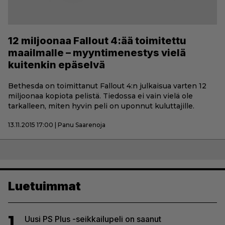
12 miljoonaa Fallout 4:ää toimitettu
maailmalle – myyntimenestys vielä
kuitenkin epäselvä
Bethesda on toimittanut Fallout 4:n julkaisua varten 12
miljoonaa kopiota pelistä. Tiedossa ei vain vielä ole
tarkalleen, miten hyvin peli on uponnut kuluttajille.
13.11.2015 17:00 | Panu Saarenoja
Luetuimmat
1
Uusi PS Plus -seikkailupeli on saanut