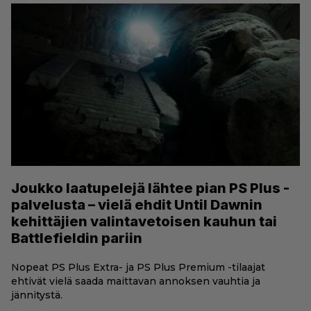
Joukko laatupelejä lähtee pian PS Plus -
palvelusta – vielä ehdit Until Dawnin
kehittäjien valintavetoisen kauhun tai
Battlefieldin pariin
Nopeat PS Plus Extra- ja PS Plus Premium -tilaajat
ehtivät vielä saada maittavan annoksen vauhtia ja
jännitystä.