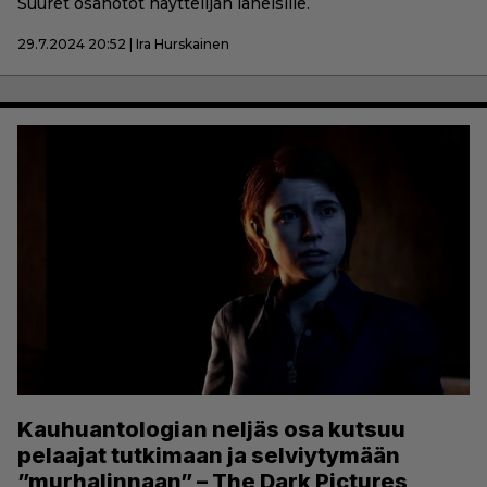
Suuret osanotot näyttelijän läheisille.
29.7.2024 20:52 | Ira Hurskainen
Kauhuantologian neljäs osa kutsuu
pelaajat tutkimaan ja selviytymään
”murhalinnaan” – The Dark Pictures