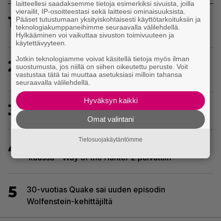
laitteellesi saadaksemme tietoja esimerkiksi sivuista, joilla
vierailit, IP-osoitteestasi sekä laitteesi ominaisuuksista.
1
Red Dead Redemption 2:n menestyskulku jatkuu –
Pääset tutustumaan yksityiskohtaisesti käyttötarkoituksiin ja
teknologiakumppaneihimme seuraavalla välilehdellä.
Rockstarin länneneepos rikkoi uuden rajapyykin
Hylkääminen voi vaikuttaa sivuston toimivuuteen ja
käytettävyyteen.
Jotkin teknologiamme voivat käsitellä tietoja myös ilman
2
Kerron nyt, miksi Super Mario Galaxy on paras ja
suostumusta, jos niillä on siihen oikeutettu peruste. Voit
tärkein Mario-peli
vastustaa tätä tai muuttaa asetuksiasi milloin tahansa
seuraavalla välilehdellä.
Hyväksyn kaikki
3
Wreckfest 2 sai rallienglannintäyteisen trailerin
Omat valintani
Tietosuojakäytäntömme
4
Metsästyssimulaattorin jatko-osa saapuu ensi
kuussa – Way of the Hunter 2 päivättiin
5
30-vuotias Quake sai uuden episodin
Wolfenstein-kehittäjiltä