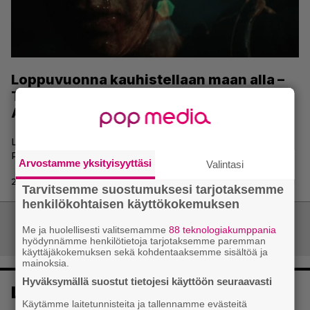
Loppuvuonna kauhistellaan maan alla –
The Dark Pictures Anthology: House of
Ashes esiteltiin pelikuvan kera
Loppuvuodesta puntit tutisevat kolmannen The Dark
Pictures -pelin merkeissä.
Arvostamme yksityisyyttäsi
Valintasi
28.5.2021 13:13 | Panu Saarenoja
Tarvitsemme suostumuksesi tarjotaksemme
henkilökohtaisen käyttökokemuksen
Artikkelien
Me ja huolellisesti valitsemamme
88 teknologiakumppania
Vanhemmat artikkelit
selaus
hyödynnämme henkilötietoja tarjotaksemme paremman
käyttäjäkokemuksen sekä kohdentaaksemme sisältöä ja
mainoksia.
Hyväksymällä suostut tietojesi käyttöön seuraavasti
Luetuimmat
Käytämme laitetunnisteita ja tallennamme evästeitä