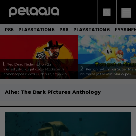
PS5
PLAYSTATION 5
PS6
PLAYSTATION 6
FYYSINE
1.
Red Dead Redemption 2:n
2.
menestyskulku jatkuu – Rockstarin
Kerron nyt, miksi Super Mar
länneneepos rikkoi uuden rajapyykin
on paras ja tärkein Mario-peli
Aihe:
The Dark Pictures Anthology