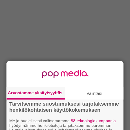
Arvostamme yksityisyyttäsi
Valintasi
Tarvitsemme suostumuksesi tarjotaksemme
henkilökohtaisen käyttökokemuksen
Me ja huolellisesti valitsemamme
88 teknologiakumppania
hyödynnämme henkilötietoja tarjotaksemme paremman
käyttäjäkokemuksen sekä kohdentaaksemme sisältöä ja