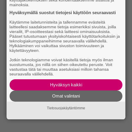
mainoksia.
Hyväksymällä suostut tietojesi käyttöön seuraavasti
Käytämme laitetunnisteita ja tallennamme evästeitä
laitteellesi saadaksemme tietoja esimerkiksi sivuista, joilla
vierailit, IP-osoitteestasi sekä laitteesi ominaisuuksista.
Pääset tutustumaan yksityiskohtaisesti käyttötarkoituksiin ja
teknologiakumppaneihimme seuraavalla välilehdellä.
Hylkääminen voi vaikuttaa sivuston toimivuuteen ja
käytettävyyteen.
Jotkin teknologiamme voivat käsitellä tietoja myös ilman
suostumusta, jos niillä on siihen oikeutettu peruste. Voit
vastustaa tätä tai muuttaa asetuksiasi milloin tahansa
seuraavalla välilehdellä.
Hyväksyn kaikki
Omat valintani
Tietosuojakäytäntömme