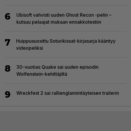
6
Ubisoft vahvisti uuden Ghost Recon -pelin –
kutsuu pelaajat mukaan ennakkotestiin
7
Huippusuosittu Soturikissat-kirjasarja kääntyy
videopeliksi
8
30-vuotias Quake sai uuden episodin
Wolfenstein-kehittäjiltä
9
Wreckfest 2 sai rallienglannintäyteisen trailerin