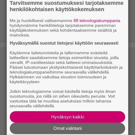
Tarvitsemme suostumuksesi tarjotaksemme
henkilökohtaisen käyttökokemuksen
Me ja huolellisesti valitsemamme
88 teknologiakumppania
hyödynnämme henkilötietoja tarjotaksemme paremman
käyttäjäkokemuksen sekä kohdentaaksemme sisältöä ja
mainoksia.
Hyväksymällä suostut tietojesi käyttöön seuraavasti
Käytämme laitetunnisteita ja tallennamme evästeitä
laitteellesi saadaksemme tietoja esimerkiksi sivuista, joilla
vierailit, IP-osoitteestasi sekä laitteesi ominaisuuksista.
Pääset tutustumaan yksityiskohtaisesti käyttötarkoituksiin ja
teknologiakumppaneihimme seuraavalla välilehdellä.
Hylkääminen voi vaikuttaa sivuston toimivuuteen ja
käytettävyyteen.
Jotkin teknologiamme voivat käsitellä tietoja myös ilman
suostumusta, jos niillä on siihen oikeutettu peruste. Voit
vastustaa tätä tai muuttaa asetuksiasi milloin tahansa
seuraavalla välilehdellä.
Hyväksyn kaikki
Omat valintani