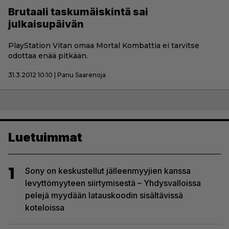
Brutaali taskumäiskintä sai
julkaisupäivän
PlayStation Vitan omaa Mortal Kombattia ei tarvitse
odottaa enää pitkään.
31.3.2012 10:10 | Panu Saarenoja
Luetuimmat
1
Sony on keskustellut jälleenmyyjien kanssa
levyttömyyteen siirtymisestä – Yhdysvalloissa
pelejä myydään latauskoodin sisältävissä
koteloissa