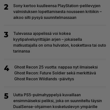
2
Sony kertoo kuulleensa PlayStation-pelilevyjen
valmistuksen lopettamisesta nousseen kritiikin –
aikoo silti pysyä suunnitelmassaan
3
Tulevassa ajopelissä voi kokea
kyytipalveluyrittäjän arjen – jokaisella
matkustajalla on oma hulvaton, koskettava tai outo
tarinansa
4
Ghost Recon 25 vuotta: nappaa nyt ilmaiseksi
Ghost Recon: Future Soldier sekä merkittävä
Ghost Recon Wildlands -päivitys
5
Uutta PS5-pulmahyppelyä kuvaillaan
ensimmäiseksi peliksi, joka on suunniteltu täysin
DualSense-ohjaimen kosketuslevyn ympärille