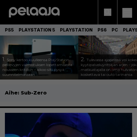
PS5
PLAYSTATION 5
PLAYSTATION
PS6
PC
PLAY
1.
2.
Sony kertoo kuulleensa PlayStation-
Tulevassa ajopelissä voi koke
pelilevyjen valmistuksen lopettamisesta
kyytipalveluyrittäjän arjen – joka
nousseen kritiikin – aikoo silti pysyä
matkustajalla on oma hulvaton
suunnitelmassaan
koskettava tai outo tarinansa
Aihe:
Sub-Zero