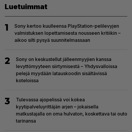
Luetuimmat
1
Sony kertoo kuulleensa PlayStation-pelilevyjen
valmistuksen lopettamisesta nousseen kritiikin –
aikoo silti pysyä suunnitelmassaan
2
Sony on keskustellut jälleenmyyjien kanssa
levyttömyyteen siirtymisestä – Yhdysvalloissa
pelejä myydään latauskoodin sisältävissä
koteloissa
3
Tulevassa ajopelissä voi kokea
kyytipalveluyrittäjän arjen – jokaisella
matkustajalla on oma hulvaton, koskettava tai outo
tarinansa