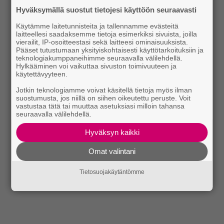
Hyväksymällä suostut tietojesi käyttöön seuraavasti
Käytämme laitetunnisteita ja tallennamme evästeitä
laitteellesi saadaksemme tietoja esimerkiksi sivuista, joilla
vierailit, IP-osoitteestasi sekä laitteesi ominaisuuksista.
Pääset tutustumaan yksityiskohtaisesti käyttötarkoituksiin ja
teknologiakumppaneihimme seuraavalla välilehdellä.
Hylkääminen voi vaikuttaa sivuston toimivuuteen ja
käytettävyyteen.
Jotkin teknologiamme voivat käsitellä tietoja myös ilman
suostumusta, jos niillä on siihen oikeutettu peruste. Voit
vastustaa tätä tai muuttaa asetuksiasi milloin tahansa
seuraavalla välilehdellä.
Hyväksyn kaikki
Omat valintani
Tietosuojakäytäntömme