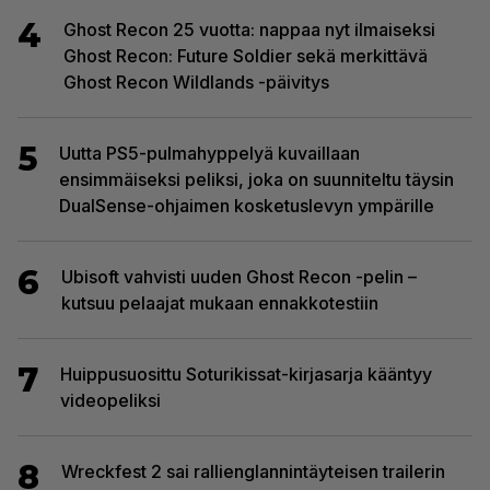
4
Ghost Recon 25 vuotta: nappaa nyt ilmaiseksi
Ghost Recon: Future Soldier sekä merkittävä
Ghost Recon Wildlands -päivitys
5
Uutta PS5-pulmahyppelyä kuvaillaan
ensimmäiseksi peliksi, joka on suunniteltu täysin
DualSense-ohjaimen kosketuslevyn ympärille
6
Ubisoft vahvisti uuden Ghost Recon -pelin –
kutsuu pelaajat mukaan ennakkotestiin
7
Huippusuosittu Soturikissat-kirjasarja kääntyy
videopeliksi
8
Wreckfest 2 sai rallienglannintäyteisen trailerin