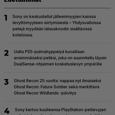
1
Sony on keskustellut jälleenmyyjien kanssa
levyttömyyteen siirtymisestä – Yhdysvalloissa
pelejä myydään latauskoodin sisältävissä
koteloissa
2
Uutta PS5-pulmahyppelyä kuvaillaan
ensimmäiseksi peliksi, joka on suunniteltu täysin
DualSense-ohjaimen kosketuslevyn ympärille
3
Ghost Recon 25 vuotta: nappaa nyt ilmaiseksi
Ghost Recon: Future Soldier sekä merkittävä
Ghost Recon Wildlands -päivitys
4
Sony kertoo kuulleensa PlayStation-pelilevyjen