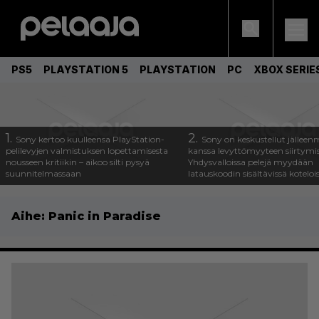
PS5
PLAYSTATION 5
PLAYSTATION
PC
XBOX SERIE
1.
2.
Sony kertoo kuulleensa PlayStation-
Sony on keskustellut jälleen
pelilevyjen valmistuksen lopettamisesta
kanssa levyttömyyteen siirtymis
nousseen kritiikin – aikoo silti pysyä
Yhdysvalloissa pelejä myydään
suunnitelmassaan
latauskoodin sisältävissä koteloi
Aihe:
Panic in Paradise