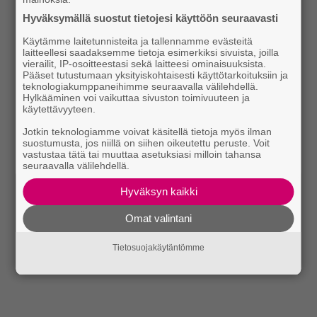
Hyväksymällä suostut tietojesi käyttöön seuraavasti
Käytämme laitetunnisteita ja tallennamme evästeitä
laitteellesi saadaksemme tietoja esimerkiksi sivuista, joilla
vierailit, IP-osoitteestasi sekä laitteesi ominaisuuksista.
Pääset tutustumaan yksityiskohtaisesti käyttötarkoituksiin ja
teknologiakumppaneihimme seuraavalla välilehdellä.
Hylkääminen voi vaikuttaa sivuston toimivuuteen ja
käytettävyyteen.
Jotkin teknologiamme voivat käsitellä tietoja myös ilman
suostumusta, jos niillä on siihen oikeutettu peruste. Voit
vastustaa tätä tai muuttaa asetuksiasi milloin tahansa
seuraavalla välilehdellä.
Hyväksyn kaikki
Omat valintani
Tietosuojakäytäntömme