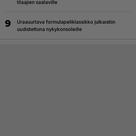
tilaajien saataville
9
Uraauurtava formulapeliklassikko julkaistiin
uudistettuna nykykonsoleille