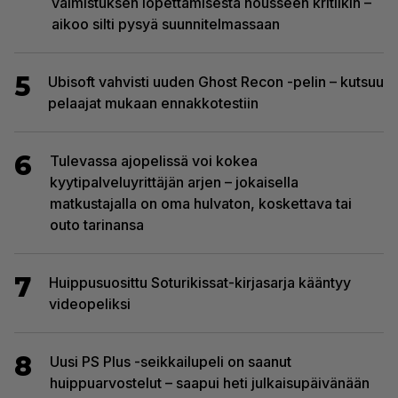
valmistuksen lopettamisesta nousseen kritiikin –
aikoo silti pysyä suunnitelmassaan
5
Ubisoft vahvisti uuden Ghost Recon -pelin – kutsuu
pelaajat mukaan ennakkotestiin
6
Tulevassa ajopelissä voi kokea
kyytipalveluyrittäjän arjen – jokaisella
matkustajalla on oma hulvaton, koskettava tai
outo tarinansa
7
Huippusuosittu Soturikissat-kirjasarja kääntyy
videopeliksi
8
Uusi PS Plus -seikkailupeli on saanut
huippuarvostelut – saapui heti julkaisupäivänään