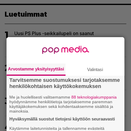
Luetuimmat
1
Uusi PS Plus -seikkailupeli on saanut
huippuarvostelut – saapui heti julkaisupäivänään
tilaajien saataville
2
Uutta PS5-pulmahyppelyä kuvaillaan
Arvostamme yksityisyyttäsi
Valintasi
ensimmäiseksi peliksi, joka on suunniteltu täysin
Tarvitsemme suostumuksesi tarjotaksemme
DualSense-ohjaimen kosketuslevyn ympärille
henkilökohtaisen käyttökokemuksen
Me ja huolellisesti valitsemamme
88 teknologiakumppania
3
Crimson Desert sai suurpäivityksen – uudistaa
hyödynnämme henkilötietoja tarjotaksemme paremman
kaupankäyntiä pelimaailmassa
käyttäjäkokemuksen sekä kohdentaaksemme sisältöä ja
mainoksia.
Hyväksymällä suostut tietojesi käyttöön seuraavasti
4
Ghost Recon 25 vuotta: nappaa nyt ilmaiseksi
Käytämme laitetunnisteita ja tallennamme evästeitä