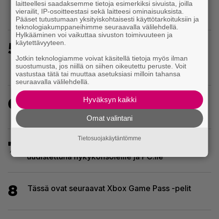
Ghost Recon: Future Soldier sekä merkittävä
laitteellesi saadaksemme tietoja esimerkiksi sivuista, joilla
vierailit, IP-osoitteestasi sekä laitteesi ominaisuuksista.
Ghost Recon Wildlands -päivitys
Pääset tutustumaan yksityiskohtaisesti käyttötarkoituksiin ja
teknologiakumppaneihimme seuraavalla välilehdellä.
Hylkääminen voi vaikuttaa sivuston toimivuuteen ja
käytettävyyteen.
5
Baldur’s Gate 3 -kehittäjä julkaisi pelin
vuosipäivän kunniaksi tilastotietoja pelaajien
Jotkin teknologiamme voivat käsitellä tietoja myös ilman
suostumusta, jos niillä on siihen oikeutettu peruste. Voit
erikoisista valinnoista
vastustaa tätä tai muuttaa asetuksiasi milloin tahansa
seuraavalla välilehdellä.
6
Hyväksyn kaikki
EA myytiin Saudi-Arabiaan – yhtiöltä odotetaan
massairtisanomisia
Omat valintani
Tietosuojakäytäntömme
7
PS1-ajan klassikkoloikinta Croc 2 palaa
uudistettuna nykykonsoleille ja PC:lle
8
Tässä ovat seuraavat Xbox Game Pass -pelit