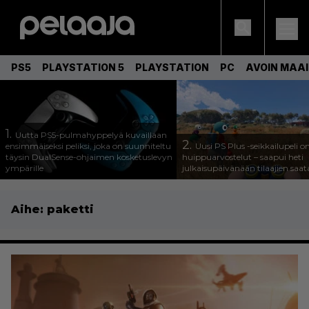
PS5
PLAYSTATION 5
PLAYSTATION
PC
AVOIN MAA
1.
Uutta PS5-pulmahyppelyä kuvaillaan
2.
ensimmäiseksi peliksi, joka on suunniteltu
Uusi PS Plus -seikkailupeli o
täysin DualSense-ohjaimen kosketuslevyn
huippuarvostelut – saapui heti
ympärille
julkaisupäivänään tilaajien saata
Aihe:
paketti