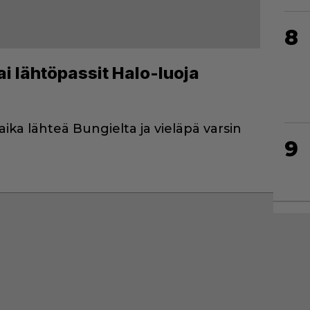
8
sai lähtöpassit Halo-luoja
aika lähteä Bungielta ja vieläpä varsin
9