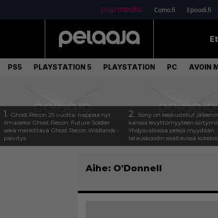
Como.fi
Episodi.fi
E
PS5
PLAYSTATION 5
PLAYSTATION
PC
AVOIN 
1.
2.
Ghost Recon 25 vuotta: nappaa nyt
Sony on keskustellut jälleen
ilmaiseksi Ghost Recon: Future Soldier
kanssa levyttömyyteen siirtymis
sekä merkittävä Ghost Recon Wildlands -
Yhdysvalloissa pelejä myydään
päivitys
latauskoodin sisältävissä koteloi
Aihe:
O'Donnell