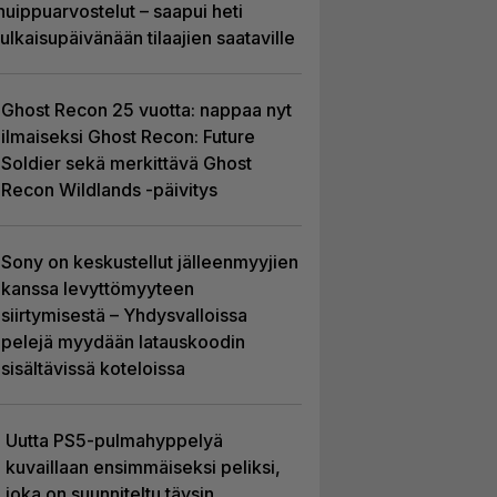
huippuarvostelut – saapui heti
julkaisupäivänään tilaajien saataville
Ghost Recon 25 vuotta: nappaa nyt
ilmaiseksi Ghost Recon: Future
Soldier sekä merkittävä Ghost
Recon Wildlands -päivitys
Sony on keskustellut jälleenmyyjien
kanssa levyttömyyteen
siirtymisestä – Yhdysvalloissa
pelejä myydään latauskoodin
sisältävissä koteloissa
Uutta PS5-pulmahyppelyä
kuvaillaan ensimmäiseksi peliksi,
joka on suunniteltu täysin