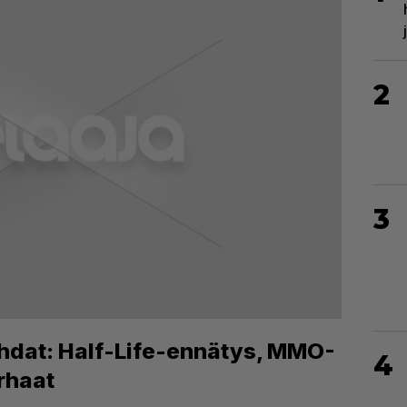
2
3
hdat: Half-Life-ennätys, MMO-
4
rhaat