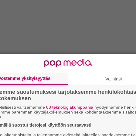
vostamme yksityisyyttäsi
Valintasi
semme suostumuksesi tarjotaksemme henkilökohtai
ökokemuksen
lellisesti valitsemamme
88 teknologiakumppania
hyödynnämme henkilö
semme paremman käyttäjäkokemuksen sekä kohdentaaksemme sisältöä
a.
ällä suostut tietojesi käyttöön seuraavasti
laitetunnisteita ja tallennamme evästeitä laitteellesi saadaksemme tie