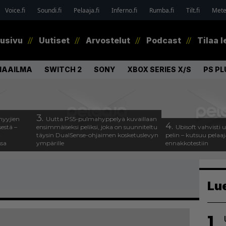
Voice.fi
Soundi.fi
Pelaaja.fi
Inferno.fi
Rumba.fi
Tilt.fi
Metel
tusivu
Uutiset
Arvostelut
Podcast
Tilaa l
MAAILMA
SWITCH 2
SONY
XBOX SERIES X/S
PS PL
3.
myyjien
Uutta PS5-pulmahyppelyä kuvaillaan
4.
estä –
ensimmäiseksi peliksi, joka on suunniteltu
Ubisoft vahvisti
täysin DualSense-ohjaimen kosketuslevyn
pelin – kutsuu pela
ssa
ympärille
ennakkotestiin
Lu
1