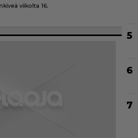
kiveä viikolta 16.
5
6
7