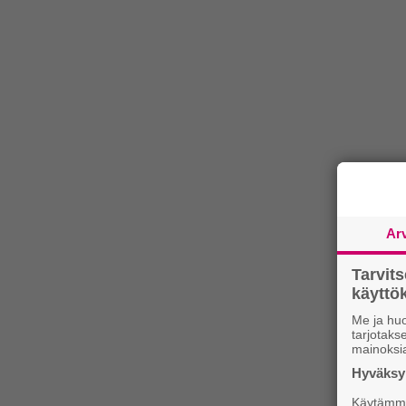
Ar
Tarvit
käytt
Me ja huo
tarjotak
mainoksi
Hyväksym
Käytämme 