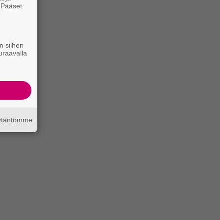
. Pääset
e
n siihen
uraavalla
äytäntömme