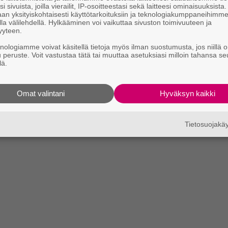
i sivuista, joilla vierailit, IP-osoitteestasi sekä laitteesi ominaisuuksista
an yksityiskohtaisesti käyttötarkoituksiin ja teknologiakumppaneihimm
la välilehdellä. Hylkääminen voi vaikuttaa sivuston toimivuuteen ja
yyteen.
knologiamme voivat käsitellä tietoja myös ilman suostumusta, jos niillä o
u peruste. Voit vastustaa tätä tai muuttaa asetuksiasi milloin tahansa se
lä.
Omat valintani
Hyväksyn kaikki
Tietosuojak