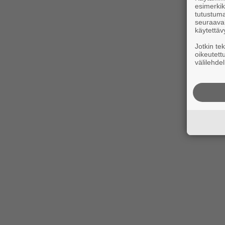
esimerkiks
tutustuma
seuraaval
käytettäv
Jotkin te
oikeutett
välilehdel