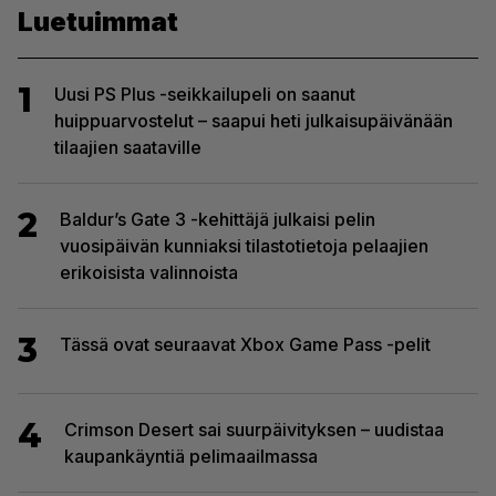
Luetuimmat
1
Uusi PS Plus -seikkailupeli on saanut
huippuarvostelut – saapui heti julkaisupäivänään
tilaajien saataville
2
Baldur’s Gate 3 -kehittäjä julkaisi pelin
vuosipäivän kunniaksi tilastotietoja pelaajien
erikoisista valinnoista
3
Tässä ovat seuraavat Xbox Game Pass -pelit
4
Crimson Desert sai suurpäivityksen – uudistaa
kaupankäyntiä pelimaailmassa