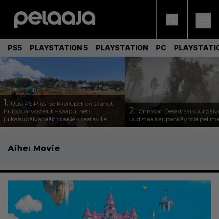
PS5
PLAYSTATION 5
PLAYSTATION
PC
PLAYSTATI
1.
Uusi PS Plus -seikkailupeli on saanut
2.
huippuarvostelut – saapui heti
Crimson Desert sai suurpäivi
julkaisupäivänään tilaajien saataville
uudistaa kaupankäyntiä pelim
Aihe:
Movie