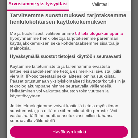
Arvostamme yksityisyyttäsi
Valintasi
Tarvitsemme suostumuksesi tarjotaksemme
henkilökohtaisen käyttökokemuksen
Me ja huolellisesti valitsemamme
88 teknologiakumppania
hyödynnämme henkilötietoja tarjotaksemme paremman
käyttäjäkokemuksen sekä kohdentaaksemme sisältöä ja
mainoksia.
Hyväksymällä suostut tietojesi käyttöön seuraavasti
Käytämme laitetunnisteita ja tallennamme evästeitä
laitteellesi saadaksemme tietoja esimerkiksi sivuista, joilla
vierailit, IP-osoitteestasi sekä laitteesi ominaisuuksista.
Pääset tutustumaan yksityiskohtaisesti käyttötarkoituksiin ja
teknologiakumppaneihimme seuraavalla välilehdellä.
Hylkääminen voi vaikuttaa sivuston toimivuuteen ja
käytettävyyteen.
Jotkin teknologiamme voivat käsitellä tietoja myös ilman
suostumusta, jos niillä on siihen oikeutettu peruste. Voit
vastustaa tätä tai muuttaa asetuksiasi milloin tahansa
seuraavalla välilehdellä.
Hyväksyn kaikki