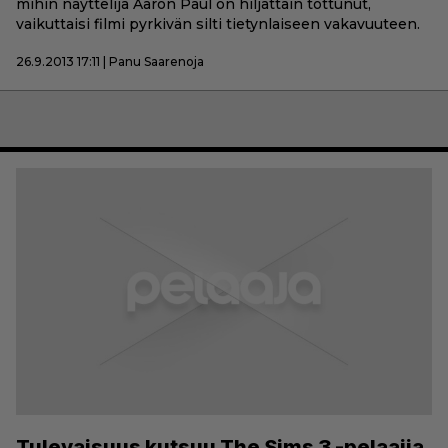
mihin näyttelijä Aaron Paul on hiljattain tottunut,
vaikuttaisi filmi pyrkivän silti tietynlaiseen vakavuuteen.
26.9.2013 17:11 | Panu Saarenoja
Tulevaisuus kutsuu The Sims 3 -pelaajia