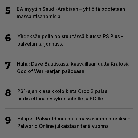
5
EA myytiin Saudi-Arabiaan – yhtiöltä odotetaan
massairtisanomisia
6
Yhdeksän peliä poistuu tässä kuussa PS Plus -
palvelun tarjonnasta
7
Huhu: Dave Bautistasta kaavaillaan uutta Kratosia
God of War -sarjan pääosaan
8
PS1-ajan klassikkoloikinta Croc 2 palaa
uudistettuna nykykonsoleille ja PC:lle
9
Hittipeli Palworld muuntuu massiivimoninpeliksi –
Palworld Online julkaistaan tänä vuonna