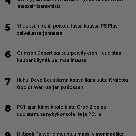
4
massairtisanomisia
5
Yhdeksän peliä poistuu tässä kuussa PS Plus -
palvelun tarjonnasta
6
Crimson Desert sai suurpäivityksen – uudistaa
kaupankäyntiä pelimaailmassa
7
Huhu: Dave Bautistasta kaavaillaan uutta Kratosia
God of War -sarjan pääosaan
8
PS1-ajan klassikkoloikinta Croc 2 palaa
uudistettuna nykykonsoleille ja PC:lle
9
Hittipeli Palworld muuntuu massiivimoninpeliksi –