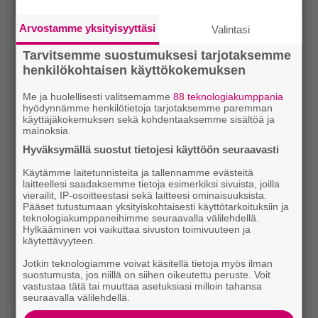
Arvostamme yksityisyyttäsi
Valintasi
Tarvitsemme suostumuksesi tarjotaksemme
henkilökohtaisen käyttökokemuksen
Me ja huolellisesti valitsemamme
88 teknologiakumppania
hyödynnämme henkilötietoja tarjotaksemme paremman
käyttäjäkokemuksen sekä kohdentaaksemme sisältöä ja
mainoksia.
Hyväksymällä suostut tietojesi käyttöön seuraavasti
Käytämme laitetunnisteita ja tallennamme evästeitä
laitteellesi saadaksemme tietoja esimerkiksi sivuista, joilla
vierailit, IP-osoitteestasi sekä laitteesi ominaisuuksista.
Pääset tutustumaan yksityiskohtaisesti käyttötarkoituksiin ja
teknologiakumppaneihimme seuraavalla välilehdellä.
Hylkääminen voi vaikuttaa sivuston toimivuuteen ja
käytettävyyteen.
Jotkin teknologiamme voivat käsitellä tietoja myös ilman
suostumusta, jos niillä on siihen oikeutettu peruste. Voit
vastustaa tätä tai muuttaa asetuksiasi milloin tahansa
seuraavalla välilehdellä.