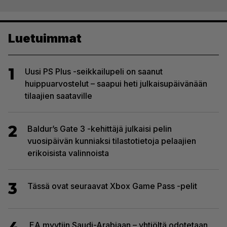
Luetuimmat
1
Uusi PS Plus -seikkailupeli on saanut
huippuarvostelut – saapui heti julkaisupäivänään
tilaajien saataville
2
Baldur’s Gate 3 -kehittäjä julkaisi pelin
vuosipäivän kunniaksi tilastotietoja pelaajien
erikoisista valinnoista
3
Tässä ovat seuraavat Xbox Game Pass -pelit
EA myytiin Saudi-Arabiaan – yhtiöltä odotetaan