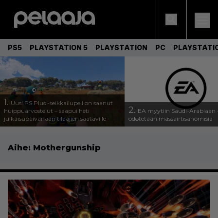
PS5
PLAYSTATION 5
PLAYSTATION
PC
PLAYSTATI
1.
Uusi PS Plus -seikkailupeli on saanut
2.
huippuarvostelut – saapui heti
EA myytiin Saudi-Arabiaan –
julkaisupäivänään tilaajien saataville
odotetaan massairtisanomisia
Aihe:
Mothergunship