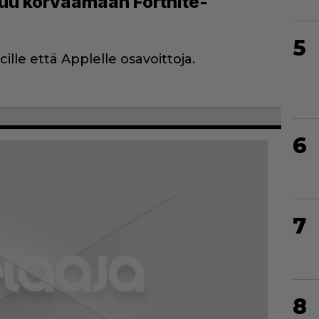
tuu korvaamaan Fortnite-
5
ille että Applelle osavoittoja.
6
7
8