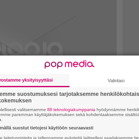
vostamme yksityisyyttäsi
Valintasi
semme suostumuksesi tarjotaksemme henkilökohtai
ökokemuksen
lellisesti valitsemamme
88 teknologiakumppania
hyödynnämme henkilö
semme paremman käyttäjäkokemuksen sekä kohdentaaksemme sisältöä
a.
opoly-peliksi
ällä suostut tietojesi käyttöön seuraavasti
ä Fallout 4:n ohella sarja laajenee
laitetunnisteita ja tallennamme evästeitä laitteellesi saadaksemme tie