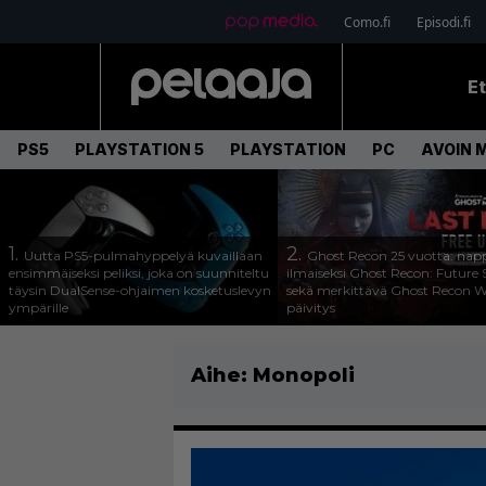
Como.fi
Episodi.fi
E
PS5
PLAYSTATION 5
PLAYSTATION
PC
AVOIN 
1.
2.
Uutta PS5-pulmahyppelyä kuvaillaan
Ghost Recon 25 vuotta: nap
ensimmäiseksi peliksi, joka on suunniteltu
ilmaiseksi Ghost Recon: Future S
täysin DualSense-ohjaimen kosketuslevyn
sekä merkittävä Ghost Recon Wi
ympärille
päivitys
Aihe:
Monopoli