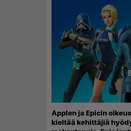
Applen ja Epicin oikeus
kieltää kehittäjiä hyö