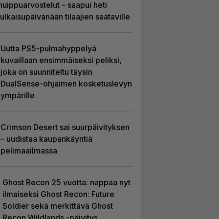
huippuarvostelut – saapui heti
julkaisupäivänään tilaajien saataville
Uutta PS5-pulmahyppelyä
kuvaillaan ensimmäiseksi peliksi,
joka on suunniteltu täysin
DualSense-ohjaimen kosketuslevyn
ympärille
Crimson Desert sai suurpäivityksen
– uudistaa kaupankäyntiä
pelimaailmassa
Ghost Recon 25 vuotta: nappaa nyt
ilmaiseksi Ghost Recon: Future
Soldier sekä merkittävä Ghost
Recon Wildlands -päivitys