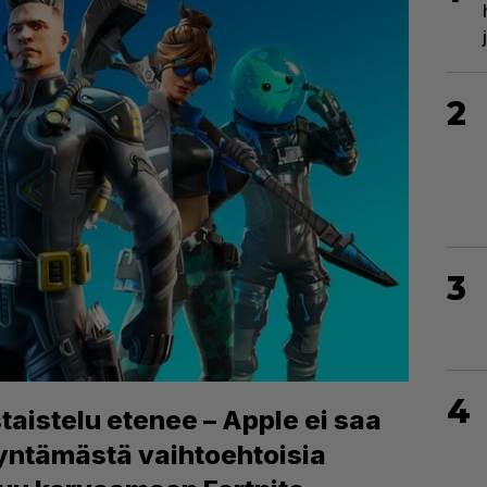
2
3
4
taistelu etenee – Apple ei saa
dyntämästä vaihtoehtoisia