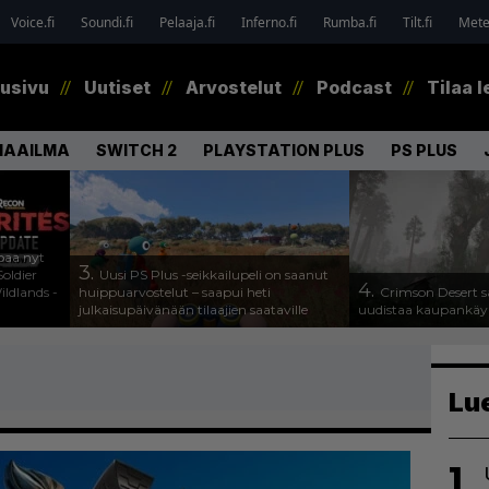
Voice.fi
Soundi.fi
Pelaaja.fi
Inferno.fi
Rumba.fi
Tilt.fi
Metel
tusivu
Uutiset
Arvostelut
Podcast
Tilaa l
MAAILMA
SWITCH 2
PLAYSTATION PLUS
PS PLUS
paa nyt
3.
oldier
Uusi PS Plus -seikkailupeli on saanut
4.
ldlands -
huippuarvostelut – saapui heti
Crimson Desert s
julkaisupäivänään tilaajien saataville
uudistaa kaupankäy
Lu
1