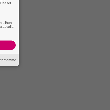
. Pääset
e
n siihen
uraavalla
äytäntömme