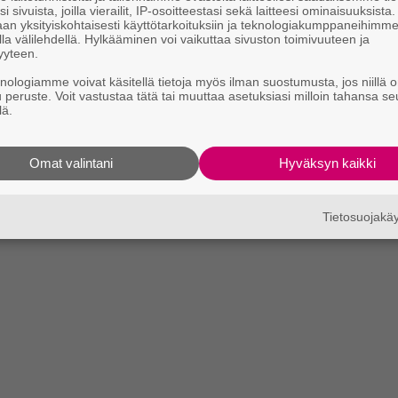
i sivuista, joilla vierailit, IP-osoitteestasi sekä laitteesi ominaisuuksista
an yksityiskohtaisesti käyttötarkoituksiin ja teknologiakumppaneihimm
la välilehdellä. Hylkääminen voi vaikuttaa sivuston toimivuuteen ja
yyteen.
knologiamme voivat käsitellä tietoja myös ilman suostumusta, jos niillä o
u peruste. Voit vastustaa tätä tai muuttaa asetuksiasi milloin tahansa se
lä.
Omat valintani
Hyväksyn kaikki
Tietosuojak