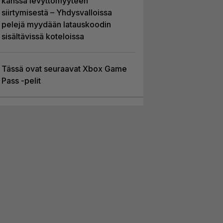
kanssa levyttömyyteen
siirtymisestä – Yhdysvalloissa
pelejä myydään latauskoodin
sisältävissä koteloissa
Tässä ovat seuraavat Xbox Game
Pass -pelit