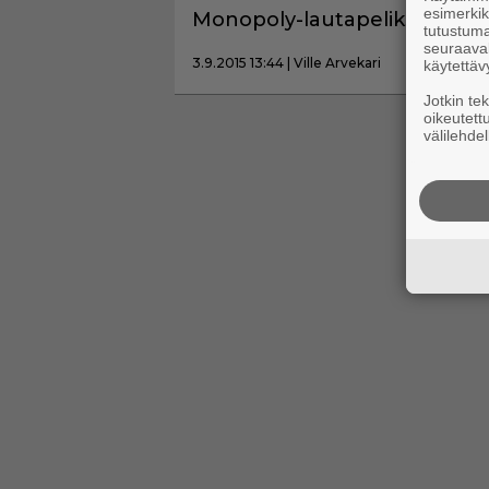
esimerkiks
Monopoly-lautapeliksi
tutustuma
seuraaval
3.9.2015 13:44 | Ville Arvekari
käytettäv
Jotkin te
oikeutett
välilehdel