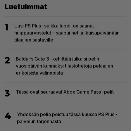
Luetuimmat
1
Uusi PS Plus -seikkailupeli on saanut
huippuarvostelut – saapui heti julkaisupäivänään
tilaajien saataville
2
Baldur’s Gate 3 -kehittäjä julkaisi pelin
vuosipäivän kunniaksi tilastotietoja pelaajien
erikoisista valinnoista
3
Tässä ovat seuraavat Xbox Game Pass -pelit
4
Yhdeksän peliä poistuu tässä kuussa PS Plus -
palvelun tarjonnasta