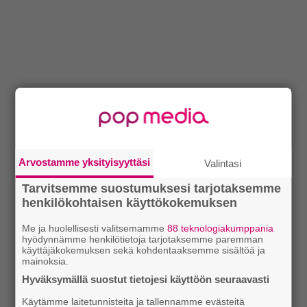
Arvostamme yksityisyyttäsi
Valintasi
Tarvitsemme suostumuksesi tarjotaksemme
henkilökohtaisen käyttökokemuksen
Me ja huolellisesti valitsemamme
88 teknologiakumppania
hyödynnämme henkilötietoja tarjotaksemme paremman
käyttäjäkokemuksen sekä kohdentaaksemme sisältöä ja
mainoksia.
Hyväksymällä suostut tietojesi käyttöön seuraavasti
Käytämme laitetunnisteita ja tallennamme evästeitä