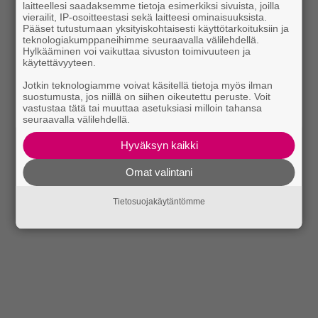
laitteellesi saadaksemme tietoja esimerkiksi sivuista, joilla
vierailit, IP-osoitteestasi sekä laitteesi ominaisuuksista.
Pääset tutustumaan yksityiskohtaisesti käyttötarkoituksiin ja
teknologiakumppaneihimme seuraavalla välilehdellä.
Hylkääminen voi vaikuttaa sivuston toimivuuteen ja
käytettävyyteen.
Jotkin teknologiamme voivat käsitellä tietoja myös ilman
suostumusta, jos niillä on siihen oikeutettu peruste. Voit
vastustaa tätä tai muuttaa asetuksiasi milloin tahansa
seuraavalla välilehdellä.
Hyväksyn kaikki
Omat valintani
Tietosuojakäytäntömme