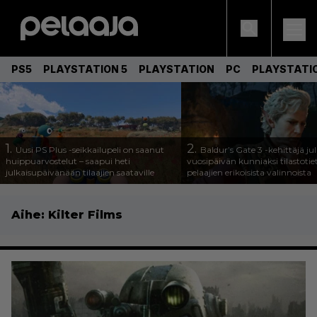
PS5
PLAYSTATION 5
PLAYSTATION
PC
PLAYSTATI
1.
2.
Uusi PS Plus -seikkailupeli on saanut
Baldur’s Gate 3 -kehittäjä jul
huippuarvostelut – saapui heti
vuosipäivän kunniaksi tilastotie
julkaisupäivänään tilaajien saataville
pelaajien erikoisista valinnoista
Aihe:
Kilter Films