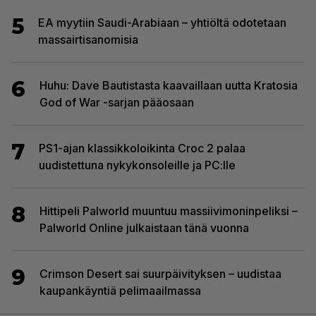
5
EA myytiin Saudi-Arabiaan – yhtiöltä odotetaan
massairtisanomisia
6
Huhu: Dave Bautistasta kaavaillaan uutta Kratosia
God of War -sarjan pääosaan
7
PS1-ajan klassikkoloikinta Croc 2 palaa
uudistettuna nykykonsoleille ja PC:lle
8
Hittipeli Palworld muuntuu massiivimoninpeliksi –
Palworld Online julkaistaan tänä vuonna
9
Crimson Desert sai suurpäivityksen – uudistaa
kaupankäyntiä pelimaailmassa