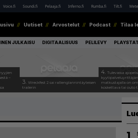
Voice.fi
Soundi.fi
Pelaaja.fi
Inferno.fi
Rumba.fi
Tilt.fi
Metel
tusivu
Uutiset
Arvostelut
Podcast
Tilaa l
INEN JULKAISU
DIGITAALISUUS
PELILEVY
PLAYSTAT
4.
myyjien
Tulevassa ajopeli
estä –
kyytipalveluyrittäjän 
3.
Wreckfest 2 sai rallienglannintäyteisen
matkustajalla on om
ssa
trailerin
koskettava tai outo 
Lu
1