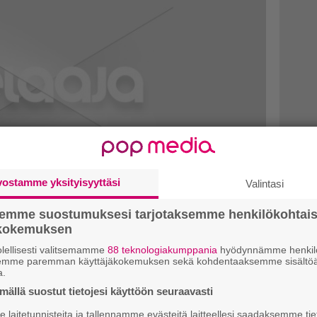
vostamme yksityisyyttäsi
Valintasi
semme suostumuksesi tarjotaksemme henkilökohtai
ökokemuksen
a vapauden huutoa – tässä ensi
lellisesti valitsemamme
88 teknologiakumppania
hyödynnämme henkilö
semme paremman käyttäjäkokemuksen sekä kohdentaaksemme sisältöä
a.
ällä suostut tietojesi käyttöön seuraavasti
tarjontaan mahtuu muun muassa
laitetunnisteita ja tallennamme evästeitä laitteellesi saadaksemme tie