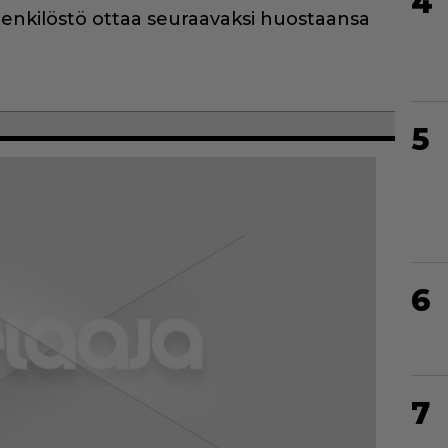
4
henkilöstö ottaa seuraavaksi huostaansa
5
6
7