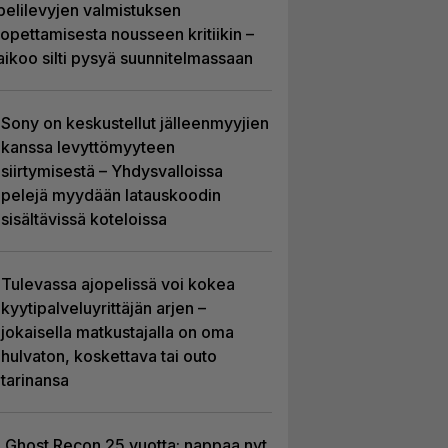
pelilevyjen valmistuksen
lopettamisesta nousseen kritiikin –
aikoo silti pysyä suunnitelmassaan
Sony on keskustellut jälleenmyyjien
kanssa levyttömyyteen
siirtymisestä – Yhdysvalloissa
pelejä myydään latauskoodin
sisältävissä koteloissa
Tulevassa ajopelissä voi kokea
kyytipalveluyrittäjän arjen –
jokaisella matkustajalla on oma
hulvaton, koskettava tai outo
tarinansa
Ghost Recon 25 vuotta: nappaa nyt