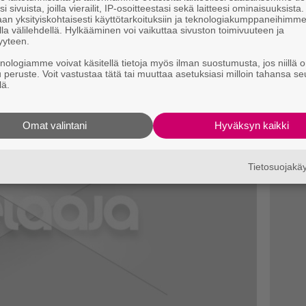
laajennus ja uusin Just Cause.
i sivuista, joilla vierailit, IP-osoitteestasi sekä laitteesi ominaisuuksista
an yksityiskohtaisesti käyttötarkoituksiin ja teknologiakumppaneihimm
la välilehdellä. Hylkääminen voi vaikuttaa sivuston toimivuuteen ja
yyteen.
knologiamme voivat käsitellä tietoja myös ilman suostumusta, jos niillä o
u peruste. Voit vastustaa tätä tai muuttaa asetuksiasi milloin tahansa se
lä.
Omat valintani
Hyväksyn kaikki
Tietosuojak