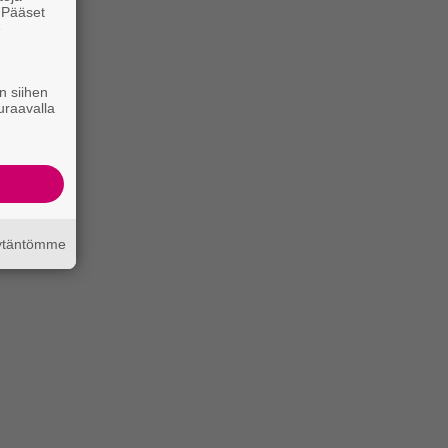
. Pääset
e
n siihen
uraavalla
äytäntömme