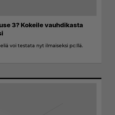
ause 3? Kokeile vauhdikasta
si
iä voi testata nyt ilmaiseksi pc:llä.