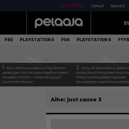
Como.fi
Episodi.fi
E
PS5
PLAYSTATION 5
PS6
PLAYSTATION 6
FYYS
1.
2.
Sony kertoo kuulleensa PlayStation-
Sony on keskustellut jälleen
pelilevyjen valmistuksen lopettamisesta
kanssa levyttömyyteen siirtymis
nousseen kritiikin – aikoo silti pysyä
Yhdysvalloissa pelejä myydään
suunnitelmassaan
latauskoodin sisältävissä koteloi
Aihe:
just cause 3