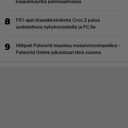
kaupankäyntiä pelimaailmassa
8
PS1-ajan klassikkoloikinta Croc 2 palaa
uudistettuna nykykonsoleille ja PC:lle
9
Hittipeli Palworld muuntuu massiivimoninpeliksi –
Palworld Online julkaistaan tänä vuonna