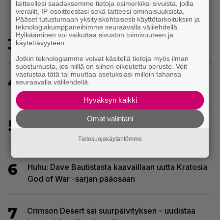
laitteellesi saadaksemme tietoja esimerkiksi sivuista, joilla
erikoisista valinnoista
vierailit, IP-osoitteestasi sekä laitteesi ominaisuuksista.
Pääset tutustumaan yksityiskohtaisesti käyttötarkoituksiin ja
teknologiakumppaneihimme seuraavalla välilehdellä.
Hylkääminen voi vaikuttaa sivuston toimivuuteen ja
3
Tässä ovat seuraavat Xbox Game Pass -pelit
käytettävyyteen.
Jotkin teknologiamme voivat käsitellä tietoja myös ilman
suostumusta, jos niillä on siihen oikeutettu peruste. Voit
vastustaa tätä tai muuttaa asetuksiasi milloin tahansa
4
EA myytiin Saudi-Arabiaan – yhtiöltä odotetaan
seuraavalla välilehdellä.
massairtisanomisia
Hyväksyn kaikki
Omat valintani
5
Yhdeksän peliä poistuu tässä kuussa PS Plus -
palvelun tarjonnasta
Tietosuojakäytäntömme
6
Huhu: Dave Bautistasta kaavaillaan uutta Kratosia
God of War -sarjan pääosaan
7
Crimson Desert sai suurpäivityksen – uudistaa