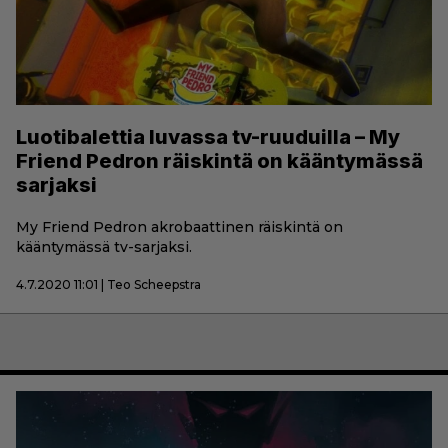
Luotibalettia luvassa tv-ruuduilla – My
Friend Pedron räiskintä on kääntymässä
sarjaksi
My Friend Pedron akrobaattinen räiskintä on
kääntymässä tv-sarjaksi.
4.7.2020 11:01 | Teo Scheepstra