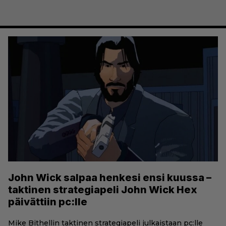
John Wick salpaa henkesi ensi kuussa –
taktinen strategiapeli John Wick Hex
päivättiin pc:lle
Mike Bithellin taktinen strategiapeli julkaistaan pc:lle