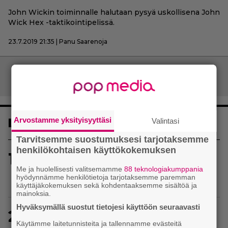
John Wickin toiminnalle halutaan pysyä uskollisena John
Wick Hex -taktikointipelissä.
23.7.2019 21:35 | Panu Saarenoja
Artikkelien
Vanhemmat artikkelit
selaus
Luetuimmat
Arvostamme yksityisyyttäsi
Valintasi
Tarvitsemme suostumuksesi tarjotaksemme
henkilökohtaisen käyttökokemuksen
1
Uusi PS Plus -seikkailupeli on saanut
huippuarvostelut – saapui heti julkaisupäivänään
Me ja huolellisesti valitsemamme
88 teknologiakumppania
hyödynnämme henkilötietoja tarjotaksemme paremman
tilaajien saataville
käyttäjäkokemuksen sekä kohdentaaksemme sisältöä ja
mainoksia.
Hyväksymällä suostut tietojesi käyttöön seuraavasti
2
Baldur’s Gate 3 -kehittäjä julkaisi pelin
Käytämme laitetunnisteita ja tallennamme evästeitä
vuosipäivän kunniaksi tilastotietoja pelaajien