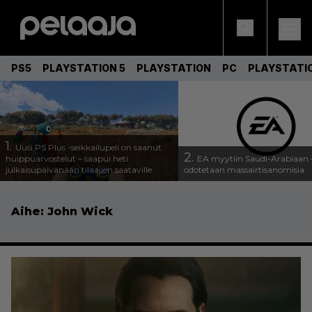
PS5
PLAYSTATION 5
PLAYSTATION
PC
PLAYSTATI
1.
Uusi PS Plus -seikkailupeli on saanut
2.
huippuarvostelut – saapui heti
EA myytiin Saudi-Arabiaan –
julkaisupäivänään tilaajien saataville
odotetaan massairtisanomisia
Aihe:
John Wick