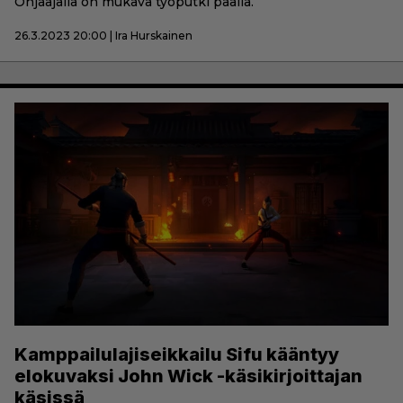
Ohjaajalla on mukava työputki päällä.
26.3.2023 20:00 | Ira Hurskainen
Kamppailulajiseikkailu Sifu kääntyy
elokuvaksi John Wick -käsikirjoittajan
käsissä