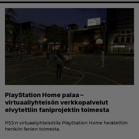
PlayStation Home palaa –
virtuaaliyhteisön verkkopalvelut
elvytettiin faniprojektin toimesta
PS3:n virtuaaliyhteisötila PlayStation Home herätettiin
henkiin fanien toimesta.