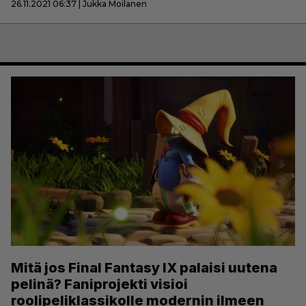
26.11.2021 06:37 | Jukka Moilanen
Mitä jos Final Fantasy IX palaisi uutena
pelinä? Faniprojekti visioi
roolipeliklassikolle modernin ilmeen