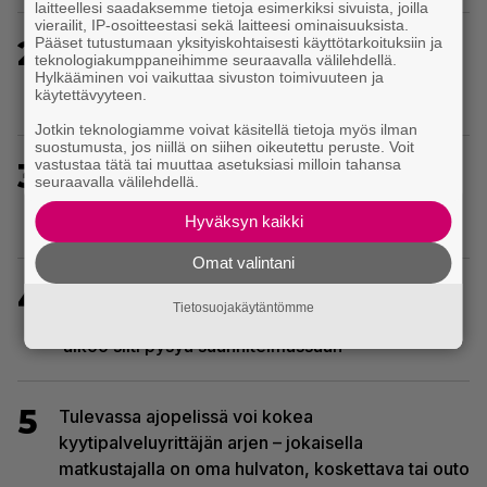
laitteellesi saadaksemme tietoja esimerkiksi sivuista, joilla
vierailit, IP-osoitteestasi sekä laitteesi ominaisuuksista.
2
Pääset tutustumaan yksityiskohtaisesti käyttötarkoituksiin ja
Uutta PS5-pulmahyppelyä kuvaillaan
teknologiakumppaneihimme seuraavalla välilehdellä.
ensimmäiseksi peliksi, joka on suunniteltu täysin
Hylkääminen voi vaikuttaa sivuston toimivuuteen ja
käytettävyyteen.
DualSense-ohjaimen kosketuslevyn ympärille
Jotkin teknologiamme voivat käsitellä tietoja myös ilman
suostumusta, jos niillä on siihen oikeutettu peruste. Voit
vastustaa tätä tai muuttaa asetuksiasi milloin tahansa
3
Ghost Recon 25 vuotta: nappaa nyt ilmaiseksi
seuraavalla välilehdellä.
Ghost Recon: Future Soldier sekä merkittävä
Ghost Recon Wildlands -päivitys
Hyväksyn kaikki
Omat valintani
4
Sony kertoo kuulleensa PlayStation-pelilevyjen
Tietosuojakäytäntömme
valmistuksen lopettamisesta nousseen kritiikin –
aikoo silti pysyä suunnitelmassaan
5
Tulevassa ajopelissä voi kokea
kyytipalveluyrittäjän arjen – jokaisella
matkustajalla on oma hulvaton, koskettava tai outo