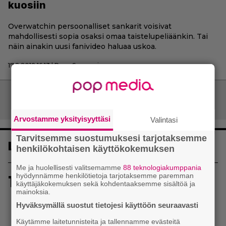
kuosiin
Overwatchin persoonalliset sankarit voisivat
mahdollisesti sopia osaksi omaa taistelupeliäänkin. Tai
näin ainakin uusi fanivideo haluaa uskoa.
17.2.2018 16:13 | Panu Saarenoja
Artikkelien
Vanhemmat artikkelit
selaus
Arvostamme yksityisyyttäsi
Valintasi
Tarvitsemme suostumuksesi tarjotaksemme
Luetuimmat
henkilökohtaisen käyttökokemuksen
Me ja huolellisesti valitsemamme
88 teknologiakumppania
hyödynnämme henkilötietoja tarjotaksemme paremman
1
Sony on keskustellut jälleenmyyjien kanssa
käyttäjäkokemuksen sekä kohdentaaksemme sisältöä ja
levyttömyyteen siirtymisestä – Yhdysvalloissa
mainoksia.
pelejä myydään latauskoodin sisältävissä
Hyväksymällä suostut tietojesi käyttöön seuraavasti
koteloissa
Käytämme laitetunnisteita ja tallennamme evästeitä