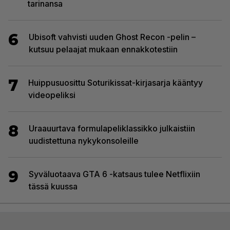
tarinansa
6
Ubisoft vahvisti uuden Ghost Recon -pelin –
kutsuu pelaajat mukaan ennakkotestiin
7
Huippusuosittu Soturikissat-kirjasarja kääntyy
videopeliksi
8
Uraauurtava formulapeliklassikko julkaistiin
uudistettuna nykykonsoleille
9
Syväluotaava GTA 6 -katsaus tulee Netflixiin
tässä kuussa