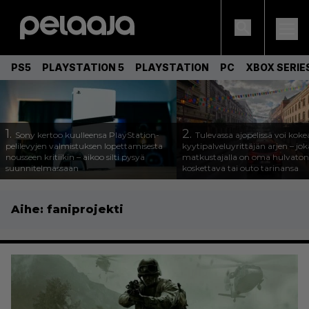
PS5
PLAYSTATION 5
PLAYSTATION
PC
XBOX SERIE
1.
2.
Sony kertoo kuulleensa PlayStation-
Tulevassa ajopelissä voi koke
pelilevyjen valmistuksen lopettamisesta
kyytipalveluyrittäjän arjen – joka
nousseen kritiikin – aikoo silti pysyä
matkustajalla on oma hulvaton
suunnitelmassaan
koskettava tai outo tarinansa
Aihe:
faniprojekti