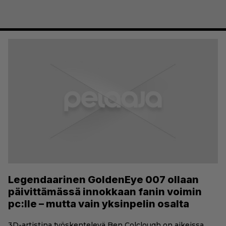
Legendaarinen GoldenEye 007 ollaan
päivittämässä innokkaan fanin voimin
pc:lle – mutta vain yksinpelin osalta
3D-artistina työskentelevä Ben Colclough on aikeissa