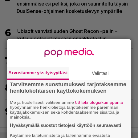
ensimmäiseksi peliksi, joka on suunniteltu täysin
DualSense-ohjaimen kosketuslevyn ympärille
6
Ubisoft vahvisti uuden Ghost Recon -pelin –
kutsuu pelaajat mukaan ennakkotestiin
7
Huippusuosittu Soturikissat-kirjasarja kääntyy
videopeliksi
Arvostamme yksityisyyttäsi
Valintasi
Tarvitsemme suostumuksesi tarjotaksemme
8
Wreckfest 2 sai rallienglannintäyteisen trailerin
henkilökohtaisen käyttökokemuksen
Me ja huolellisesti valitsemamme
88 teknologiakumppania
hyödynnämme henkilötietoja tarjotaksemme paremman
9
30-vuotias Quake sai uuden episodin
käyttäjäkokemuksen sekä kohdentaaksemme sisältöä ja
Wolfenstein-kehittäjiltä
mainoksia.
Hyväksymällä suostut tietojesi käyttöön seuraavasti
Käytämme laitetunnisteita ja tallennamme evästeitä