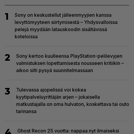
1
Sony on keskustellut jälleenmyyjien kanssa
levyttömyyteen siirtymisestä – Yhdysvalloissa
pelejä myydään latauskoodin sisältävissä
koteloissa
2
Sony kertoo kuulleensa PlayStation-pelilevyjen
valmistuksen lopettamisesta nousseen kritiikin –
aikoo silti pysyä suunnitelmassaan
3
Tulevassa ajopelissä voi kokea
kyytipalveluyrittäjän arjen – jokaisella
matkustajalla on oma hulvaton, koskettava tai outo
tarinansa
4
Ghost Recon 25 vuotta: nappaa nyt ilmaiseksi