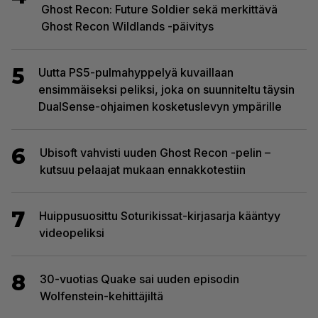
Ghost Recon: Future Soldier sekä merkittävä
Ghost Recon Wildlands -päivitys
5
Uutta PS5-pulmahyppelyä kuvaillaan
ensimmäiseksi peliksi, joka on suunniteltu täysin
DualSense-ohjaimen kosketuslevyn ympärille
6
Ubisoft vahvisti uuden Ghost Recon -pelin –
kutsuu pelaajat mukaan ennakkotestiin
7
Huippusuosittu Soturikissat-kirjasarja kääntyy
videopeliksi
8
30-vuotias Quake sai uuden episodin
Wolfenstein-kehittäjiltä