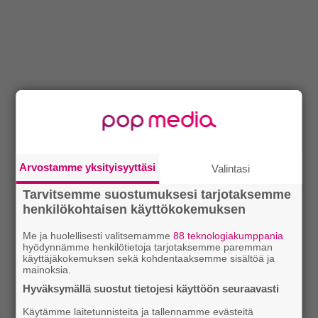
Arvostamme yksityisyyttäsi
Valintasi
Tarvitsemme suostumuksesi tarjotaksemme
henkilökohtaisen käyttökokemuksen
Me ja huolellisesti valitsemamme
88 teknologiakumppania
hyödynnämme henkilötietoja tarjotaksemme paremman
käyttäjäkokemuksen sekä kohdentaaksemme sisältöä ja
mainoksia.
Hyväksymällä suostut tietojesi käyttöön seuraavasti
Käytämme laitetunnisteita ja tallennamme evästeitä