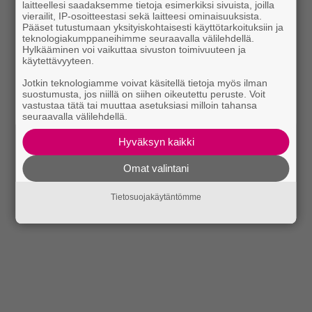
laitteellesi saadaksemme tietoja esimerkiksi sivuista, joilla
vierailit, IP-osoitteestasi sekä laitteesi ominaisuuksista.
Pääset tutustumaan yksityiskohtaisesti käyttötarkoituksiin ja
teknologiakumppaneihimme seuraavalla välilehdellä.
Hylkääminen voi vaikuttaa sivuston toimivuuteen ja
käytettävyyteen.
Jotkin teknologiamme voivat käsitellä tietoja myös ilman
suostumusta, jos niillä on siihen oikeutettu peruste. Voit
vastustaa tätä tai muuttaa asetuksiasi milloin tahansa
seuraavalla välilehdellä.
Hyväksyn kaikki
Omat valintani
Tietosuojakäytäntömme