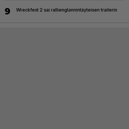
9
Wreckfest 2 sai rallienglannintäyteisen trailerin