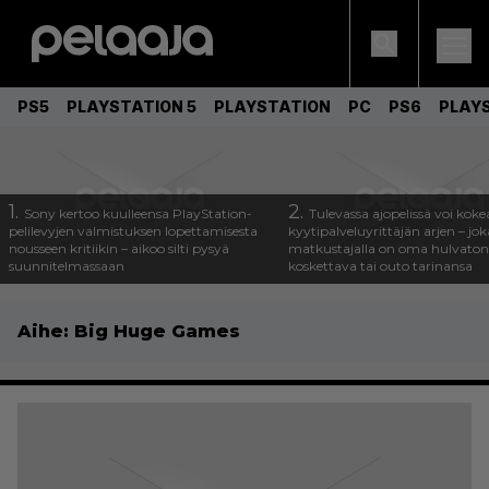
PS5
PLAYSTATION 5
PLAYSTATION
PC
PS6
PLAY
1.
2.
Sony kertoo kuulleensa PlayStation-
Tulevassa ajopelissä voi koke
pelilevyjen valmistuksen lopettamisesta
kyytipalveluyrittäjän arjen – joka
nousseen kritiikin – aikoo silti pysyä
matkustajalla on oma hulvaton
suunnitelmassaan
koskettava tai outo tarinansa
Aihe:
Big Huge Games