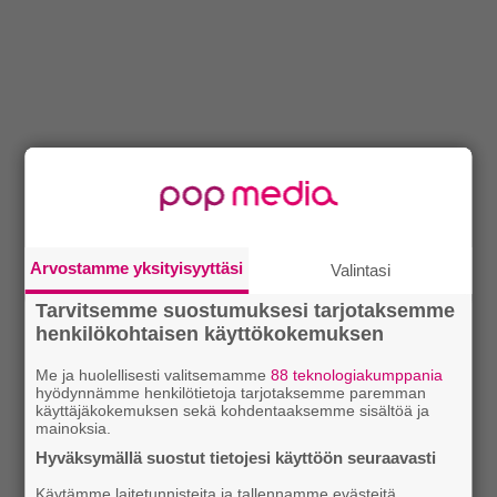
Arvostamme yksityisyyttäsi
Valintasi
Tarvitsemme suostumuksesi tarjotaksemme
henkilökohtaisen käyttökokemuksen
Me ja huolellisesti valitsemamme
88 teknologiakumppania
hyödynnämme henkilötietoja tarjotaksemme paremman
käyttäjäkokemuksen sekä kohdentaaksemme sisältöä ja
mainoksia.
Hyväksymällä suostut tietojesi käyttöön seuraavasti
Käytämme laitetunnisteita ja tallennamme evästeitä