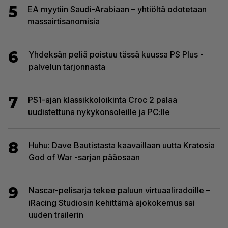
5
EA myytiin Saudi-Arabiaan – yhtiöltä odotetaan
massairtisanomisia
6
Yhdeksän peliä poistuu tässä kuussa PS Plus -
palvelun tarjonnasta
7
PS1-ajan klassikkoloikinta Croc 2 palaa
uudistettuna nykykonsoleille ja PC:lle
8
Huhu: Dave Bautistasta kaavaillaan uutta Kratosia
God of War -sarjan pääosaan
9
Nascar-pelisarja tekee paluun virtuaaliradoille –
iRacing Studiosin kehittämä ajokokemus sai
uuden trailerin