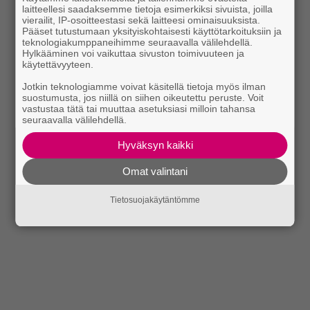
laitteellesi saadaksemme tietoja esimerkiksi sivuista, joilla
vierailit, IP-osoitteestasi sekä laitteesi ominaisuuksista.
Pääset tutustumaan yksityiskohtaisesti käyttötarkoituksiin ja
teknologiakumppaneihimme seuraavalla välilehdellä.
Hylkääminen voi vaikuttaa sivuston toimivuuteen ja
käytettävyyteen.
Jotkin teknologiamme voivat käsitellä tietoja myös ilman
suostumusta, jos niillä on siihen oikeutettu peruste. Voit
vastustaa tätä tai muuttaa asetuksiasi milloin tahansa
seuraavalla välilehdellä.
Hyväksyn kaikki
Omat valintani
Tietosuojakäytäntömme