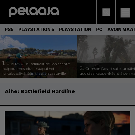
PS5
PLAYSTATION 5
PLAYSTATION
PC
AVOIN MAA
1.
Uusi PS Plus -seikkailupeli on saanut
2.
huippuarvostelut – saapui heti
Crimson Desert sai suurpäivi
julkaisupäivänään tilaajien saataville
uudistaa kaupankäyntiä pelim
Aihe:
Battlefield Hardline