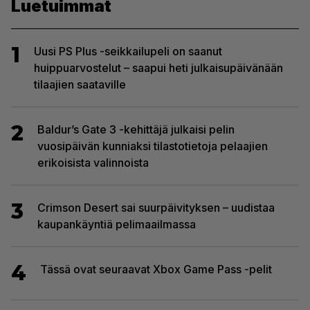
Luetuimmat
1
Uusi PS Plus -seikkailupeli on saanut
huippuarvostelut – saapui heti julkaisupäivänään
tilaajien saataville
2
Baldur’s Gate 3 -kehittäjä julkaisi pelin
vuosipäivän kunniaksi tilastotietoja pelaajien
erikoisista valinnoista
3
Crimson Desert sai suurpäivityksen – uudistaa
kaupankäyntiä pelimaailmassa
4
Tässä ovat seuraavat Xbox Game Pass -pelit