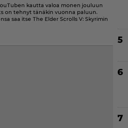
ouTuben kautta valoa monen jouluun
 on tehnyt tänäkin vuonna paluun.
nsa saa itse The Elder Scrolls V: Skyrimin
5
6
7