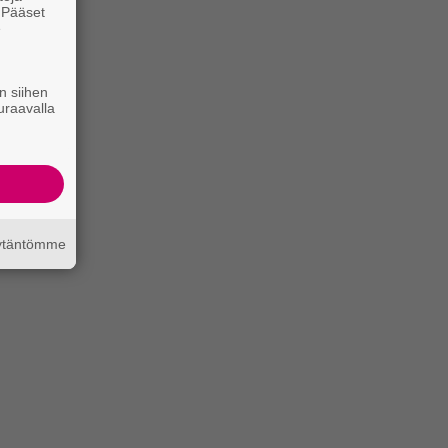
. Pääset
e
n siihen
uraavalla
äytäntömme