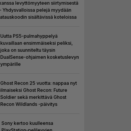
kanssa levyttömyyteen siirtymisestä
– Yhdysvalloissa pelejä myydään
latauskoodin sisältävissä koteloissa
Uutta PS5-pulmahyppelyä
kuvaillaan ensimmäiseksi peliksi,
joka on suunniteltu täysin
DualSense-ohjaimen kosketuslevyn
ympärille
Ghost Recon 25 vuotta: nappaa nyt
ilmaiseksi Ghost Recon: Future
Soldier sekä merkittävä Ghost
Recon Wildlands -päivitys
Sony kertoo kuulleensa
PlayStation-pelilevyjen