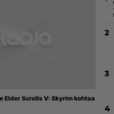
2
3
 Elder Scrolls V: Skyrim kohtaa
4