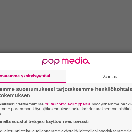
vostamme yksityisyyttäsi
Valintasi
semme suostumuksesi tarjotaksemme henkilökohtai
ökokemuksen
lellisesti valitsemamme
88 teknologiakumppania
hyödynnämme henkilö
semme paremman käyttäjäkokemuksen sekä kohdentaaksemme sisältöä
a.
ällä suostut tietojesi käyttöön seuraavasti
laitetunnisteita ja tallennamme evästeitä laitteellesi saadaksemme tie