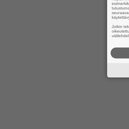
esimerkiks
tutustuma
seuraaval
käytettäv
Jotkin te
oikeutett
välilehdel