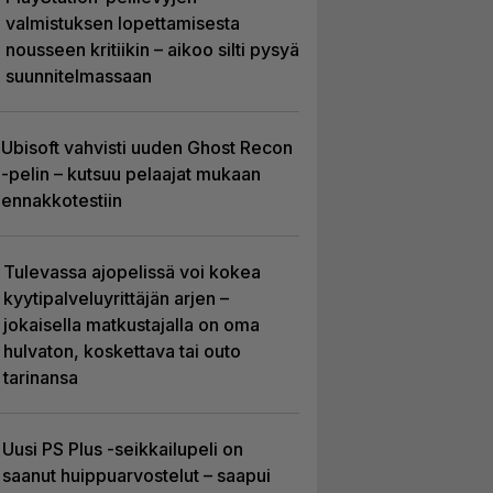
valmistuksen lopettamisesta
nousseen kritiikin – aikoo silti pysyä
suunnitelmassaan
Ubisoft vahvisti uuden Ghost Recon
-pelin – kutsuu pelaajat mukaan
ennakkotestiin
Tulevassa ajopelissä voi kokea
kyytipalveluyrittäjän arjen –
jokaisella matkustajalla on oma
hulvaton, koskettava tai outo
tarinansa
Uusi PS Plus -seikkailupeli on
saanut huippuarvostelut – saapui