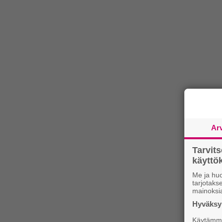
Ar
Tarvit
käytt
Me ja huo
tarjotak
mainoksi
Hyväksym
Käytämme 