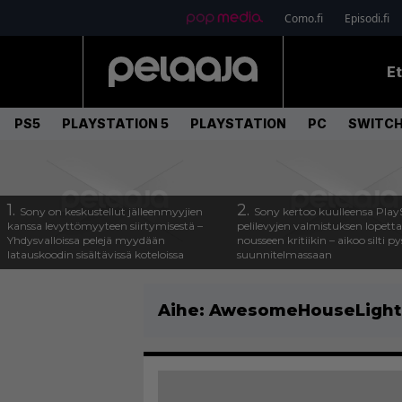
Como.fi
Episodi.fi
E
PS5
PLAYSTATION 5
PLAYSTATION
PC
SWITCH
1.
2.
Sony on keskustellut jälleenmyyjien
Sony kertoo kuulleensa Play
kanssa levyttömyyteen siirtymisestä –
pelilevyjen valmistuksen lopett
Yhdysvalloissa pelejä myydään
nousseen kritiikin – aikoo silti p
latauskoodin sisältävissä koteloissa
suunnitelmassaan
Aihe:
AwesomeHouseLight