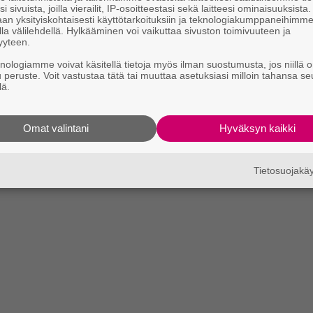
i sivuista, joilla vierailit, IP-osoitteestasi sekä laitteesi ominaisuuksista
an yksityiskohtaisesti käyttötarkoituksiin ja teknologiakumppaneihimm
la välilehdellä. Hylkääminen voi vaikuttaa sivuston toimivuuteen ja
yyteen.
knologiamme voivat käsitellä tietoja myös ilman suostumusta, jos niillä o
u peruste. Voit vastustaa tätä tai muuttaa asetuksiasi milloin tahansa se
lä.
Omat valintani
Hyväksyn kaikki
Tietosuojak