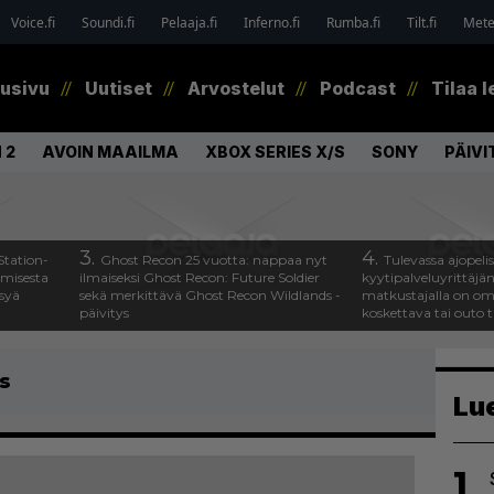
Voice.fi
Soundi.fi
Pelaaja.fi
Inferno.fi
Rumba.fi
Tilt.fi
Metel
tusivu
Uutiset
Arvostelut
Podcast
Tilaa l
 2
AVOIN MAAILMA
XBOX SERIES X/S
SONY
PÄIVI
3.
4.
Station-
Ghost Recon 25 vuotta: nappaa nyt
Tulevassa ajopeli
amisesta
ilmaiseksi Ghost Recon: Future Soldier
kyytipalveluyrittäjän 
ysyä
sekä merkittävä Ghost Recon Wildlands -
matkustajalla on om
päivitys
koskettava tai outo 
s
Lu
1