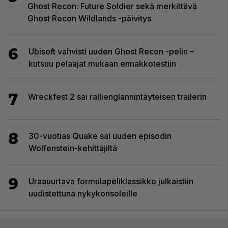
Ghost Recon: Future Soldier sekä merkittävä
Ghost Recon Wildlands -päivitys
6
Ubisoft vahvisti uuden Ghost Recon -pelin –
kutsuu pelaajat mukaan ennakkotestiin
7
Wreckfest 2 sai rallienglannintäyteisen trailerin
8
30-vuotias Quake sai uuden episodin
Wolfenstein-kehittäjiltä
9
Uraauurtava formulapeliklassikko julkaistiin
uudistettuna nykykonsoleille