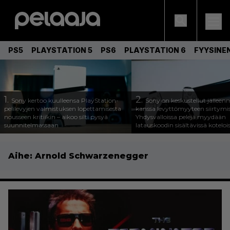
PS5
PLAYSTATION 5
PS6
PLAYSTATION 6
FYYSINE
1.
2.
Sony kertoo kuulleensa PlayStation-
Sony on keskustellut jälleen
pelilevyjen valmistuksen lopettamisesta
kanssa levyttömyyteen siirtymis
nousseen kritiikin – aikoo silti pysyä
Yhdysvalloissa pelejä myydään
suunnitelmassaan
latauskoodin sisältävissä koteloi
Aihe:
Arnold Schwarzenegger