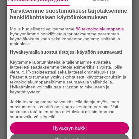
Tarvitsemme suostumuksesi tarjotaksemme
henkilökohtaisen käyttökokemuksen
Me ja huolellisesti valitsemamme
88 teknologiakumppania
hyödynnämme henkilötietoja tarjotaksemme paremman
käyttäjäkokemuksen sekä kohdentaaksemme sisältöä ja
mainoksia.
Hyväksymällä suostut tietojesi käyttöön seuraavasti
Käytämme laitetunnisteita ja tallennamme evästeitä
laitteellesi saadaksemme tietoja esimerkiksi sivuista, joilla
vierailit, IP-osoitteestasi sekä laitteesi ominaisuuksista.
Pääset tutustumaan yksityiskohtaisesti käyttötarkoituksiin ja
teknologiakumppaneihimme seuraavalla välilehdellä.
Hylkääminen voi vaikuttaa sivuston toimivuuteen ja
käytettävyyteen.
Jotkin teknologiamme voivat käsitellä tietoja myös ilman
suostumusta, jos niillä on siihen oikeutettu peruste. Voit
vastustaa tätä tai muuttaa asetuksiasi milloin tahansa
seuraavalla välilehdellä.
Hyväksyn kaikki