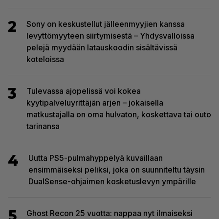
2
Sony on keskustellut jälleenmyyjien kanssa
levyttömyyteen siirtymisestä – Yhdysvalloissa
pelejä myydään latauskoodin sisältävissä
koteloissa
3
Tulevassa ajopelissä voi kokea
kyytipalveluyrittäjän arjen – jokaisella
matkustajalla on oma hulvaton, koskettava tai outo
tarinansa
4
Uutta PS5-pulmahyppelyä kuvaillaan
ensimmäiseksi peliksi, joka on suunniteltu täysin
DualSense-ohjaimen kosketuslevyn ympärille
5
Ghost Recon 25 vuotta: nappaa nyt ilmaiseksi