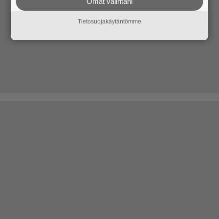
Omat valintani
Tietosuojakäytäntömme