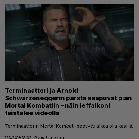
Terminaattori ja Arnold
Schwarzeneggerin pärstä saapuvat pian
Mortal Kombatiin – näin leffaikoni
taistelee videolla
Terminaattorin Mortal Kombat -debyytti alkaa olla käsillä.
1.10.2019 15:02 | Panu Saarenoja