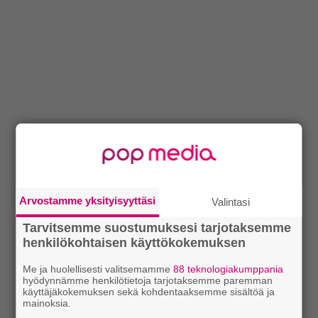
Arvostamme yksityisyyttäsi
Valintasi
Tarvitsemme suostumuksesi tarjotaksemme
henkilökohtaisen käyttökokemuksen
Me ja huolellisesti valitsemamme
88 teknologiakumppania
hyödynnämme henkilötietoja tarjotaksemme paremman
käyttäjäkokemuksen sekä kohdentaaksemme sisältöä ja
mainoksia.