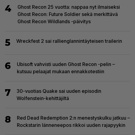
4
Ghost Recon 25 vuotta: nappaa nyt ilmaiseksi
Ghost Recon: Future Soldier sekä merkittävä
Ghost Recon Wildlands -päivitys
5
Wreckfest 2 sai rallienglannintäyteisen trailerin
6
Ubisoft vahvisti uuden Ghost Recon -pelin –
kutsuu pelaajat mukaan ennakkotestiin
7
30-vuotias Quake sai uuden episodin
Wolfenstein-kehittäjiltä
8
Red Dead Redemption 2:n menestyskulku jatkuu –
Rockstarin länneneepos rikkoi uuden rajapyykin