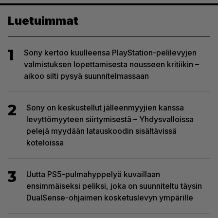
Luetuimmat
1
Sony kertoo kuulleensa PlayStation-pelilevyjen
valmistuksen lopettamisesta nousseen kritiikin –
aikoo silti pysyä suunnitelmassaan
2
Sony on keskustellut jälleenmyyjien kanssa
levyttömyyteen siirtymisestä – Yhdysvalloissa
pelejä myydään latauskoodin sisältävissä
koteloissa
3
Uutta PS5-pulmahyppelyä kuvaillaan
ensimmäiseksi peliksi, joka on suunniteltu täysin
DualSense-ohjaimen kosketuslevyn ympärille