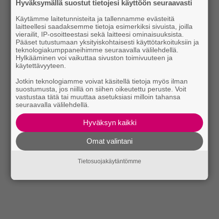
Hyväksymällä suostut tietojesi käyttöön seuraavasti
Käytämme laitetunnisteita ja tallennamme evästeitä
laitteellesi saadaksemme tietoja esimerkiksi sivuista, joilla
vierailit, IP-osoitteestasi sekä laitteesi ominaisuuksista.
Pääset tutustumaan yksityiskohtaisesti käyttötarkoituksiin ja
teknologiakumppaneihimme seuraavalla välilehdellä.
Hylkääminen voi vaikuttaa sivuston toimivuuteen ja
käytettävyyteen.
Jotkin teknologiamme voivat käsitellä tietoja myös ilman
suostumusta, jos niillä on siihen oikeutettu peruste. Voit
vastustaa tätä tai muuttaa asetuksiasi milloin tahansa
seuraavalla välilehdellä.
Hyväksyn kaikki
Omat valintani
Tietosuojakäytäntömme