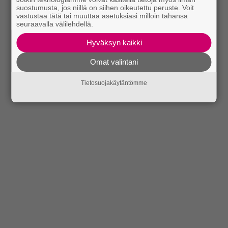
suostumusta, jos niillä on siihen oikeutettu peruste. Voit
vastustaa tätä tai muuttaa asetuksiasi milloin tahansa
seuraavalla välilehdellä.
Hyväksyn kaikki
Omat valintani
Tietosuojakäytäntömme