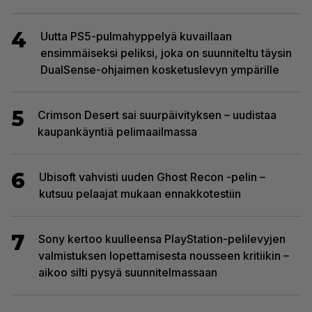
4
Uutta PS5-pulmahyppelyä kuvaillaan
ensimmäiseksi peliksi, joka on suunniteltu täysin
DualSense-ohjaimen kosketuslevyn ympärille
5
Crimson Desert sai suurpäivityksen – uudistaa
kaupankäyntiä pelimaailmassa
6
Ubisoft vahvisti uuden Ghost Recon -pelin –
kutsuu pelaajat mukaan ennakkotestiin
7
Sony kertoo kuulleensa PlayStation-pelilevyjen
valmistuksen lopettamisesta nousseen kritiikin –
aikoo silti pysyä suunnitelmassaan