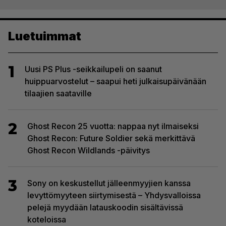
Luetuimmat
1
Uusi PS Plus -seikkailupeli on saanut
huippuarvostelut – saapui heti julkaisupäivänään
tilaajien saataville
2
Ghost Recon 25 vuotta: nappaa nyt ilmaiseksi
Ghost Recon: Future Soldier sekä merkittävä
Ghost Recon Wildlands -päivitys
3
Sony on keskustellut jälleenmyyjien kanssa
levyttömyyteen siirtymisestä – Yhdysvalloissa
pelejä myydään latauskoodin sisältävissä
koteloissa