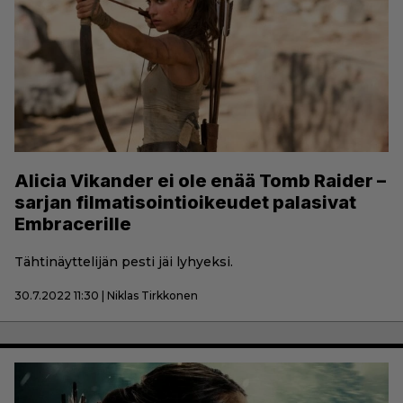
Alicia Vikander ei ole enää Tomb Raider –
sarjan filmatisointioikeudet palasivat
Embracerille
Tähtinäyttelijän pesti jäi lyhyeksi.
30.7.2022 11:30 | Niklas Tirkkonen