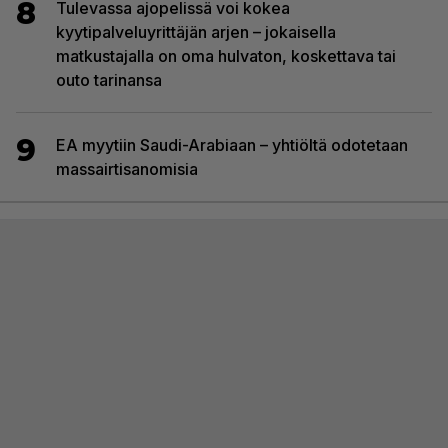
8
Tulevassa ajopelissä voi kokea
kyytipalveluyrittäjän arjen – jokaisella
matkustajalla on oma hulvaton, koskettava tai
outo tarinansa
9
EA myytiin Saudi-Arabiaan – yhtiöltä odotetaan
massairtisanomisia