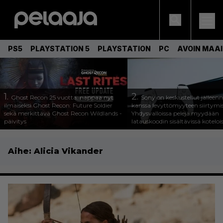
PS5
PLAYSTATION 5
PLAYSTATION
PC
AVOIN MAA
1.
2.
Ghost Recon 25 vuotta: nappaa nyt
Sony on keskustellut jälleen
ilmaiseksi Ghost Recon: Future Soldier
kanssa levyttömyyteen siirtymis
sekä merkittävä Ghost Recon Wildlands -
Yhdysvalloissa pelejä myydään
päivitys
latauskoodin sisältävissä koteloi
Aihe:
Alicia Vikander