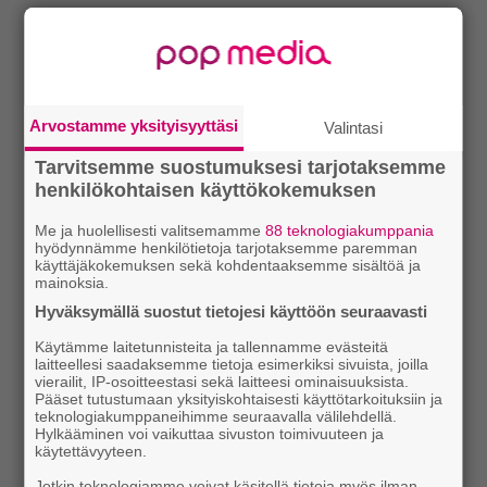
Arvostamme yksityisyyttäsi
Valintasi
Tarvitsemme suostumuksesi tarjotaksemme
henkilökohtaisen käyttökokemuksen
Me ja huolellisesti valitsemamme
88 teknologiakumppania
hyödynnämme henkilötietoja tarjotaksemme paremman
käyttäjäkokemuksen sekä kohdentaaksemme sisältöä ja
mainoksia.
Hyväksymällä suostut tietojesi käyttöön seuraavasti
Käytämme laitetunnisteita ja tallennamme evästeitä
laitteellesi saadaksemme tietoja esimerkiksi sivuista, joilla
vierailit, IP-osoitteestasi sekä laitteesi ominaisuuksista.
Pääset tutustumaan yksityiskohtaisesti käyttötarkoituksiin ja
teknologiakumppaneihimme seuraavalla välilehdellä.
Hylkääminen voi vaikuttaa sivuston toimivuuteen ja
käytettävyyteen.
Jotkin teknologiamme voivat käsitellä tietoja myös ilman