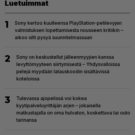
Luetuimmat
1
Sony kertoo kuulleensa PlayStation-pelilevyjen
valmistuksen lopettamisesta nousseen kritiikin –
aikoo silti pysyä suunnitelmassaan
2
Sony on keskustellut jälleenmyyjien kanssa
levyttömyyteen siirtymisestä – Yhdysvalloissa
pelejä myydään latauskoodin sisältävissä
koteloissa
3
Tulevassa ajopelissä voi kokea
kyytipalveluyrittäjän arjen – jokaisella
matkustajalla on oma hulvaton, koskettava tai outo
tarinansa