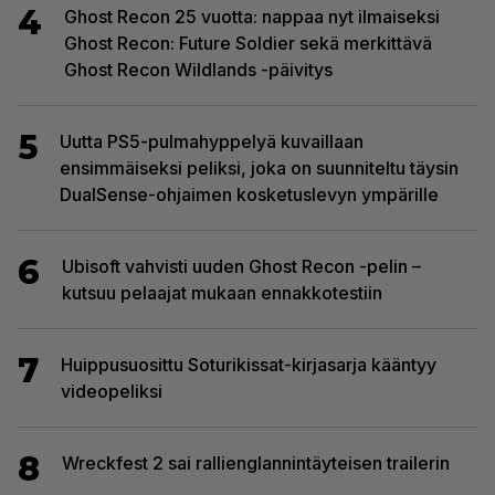
4
Ghost Recon 25 vuotta: nappaa nyt ilmaiseksi
Ghost Recon: Future Soldier sekä merkittävä
Ghost Recon Wildlands -päivitys
5
Uutta PS5-pulmahyppelyä kuvaillaan
ensimmäiseksi peliksi, joka on suunniteltu täysin
DualSense-ohjaimen kosketuslevyn ympärille
6
Ubisoft vahvisti uuden Ghost Recon -pelin –
kutsuu pelaajat mukaan ennakkotestiin
7
Huippusuosittu Soturikissat-kirjasarja kääntyy
videopeliksi
8
Wreckfest 2 sai rallienglannintäyteisen trailerin