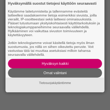
Hyväksymällä suostut tietojesi käyttöön seuraavasti
Käytämme laitetunnisteita ja tallennamme evästeitä
laitteellesi saadaksemme tietoja esimerkiksi sivuista, joilla
vierailit, IP-osoitteestasi sekä laitteesi ominaisuuksista.
Pääset tutustumaan yksityiskohtaisesti käyttötarkoituksiin ja
teknologiakumppaneihimme seuraavalla välilehdellä.
Hylkääminen voi vaikuttaa sivuston toimivuuteen ja
käytettävyyteen.
Jotkin teknologiamme voivat käsitellä tietoja myös ilman
suostumusta, jos niillä on siihen oikeutettu peruste. Voit
vastustaa tätä tai muuttaa asetuksiasi milloin tahansa
seuraavalla välilehdellä.
Hyväksyn kaikki
Omat valintani
Tietosuojakäytäntömme