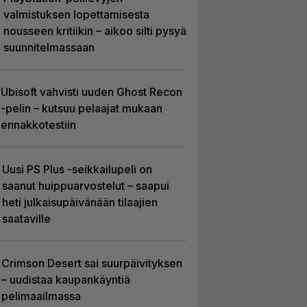
valmistuksen lopettamisesta
nousseen kritiikin – aikoo silti pysyä
suunnitelmassaan
Ubisoft vahvisti uuden Ghost Recon
-pelin – kutsuu pelaajat mukaan
ennakkotestiin
Uusi PS Plus -seikkailupeli on
saanut huippuarvostelut – saapui
heti julkaisupäivänään tilaajien
saataville
Crimson Desert sai suurpäivityksen
– uudistaa kaupankäyntiä
pelimaailmassa