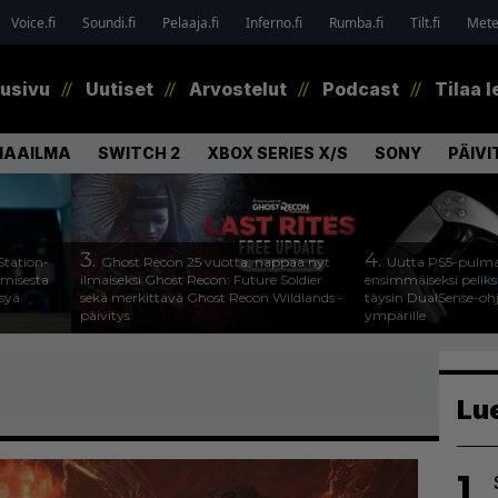
Voice.fi
Soundi.fi
Pelaaja.fi
Inferno.fi
Rumba.fi
Tilt.fi
Metel
tusivu
Uutiset
Arvostelut
Podcast
Tilaa l
MAAILMA
SWITCH 2
XBOX SERIES X/S
SONY
PÄIVI
3.
4.
Station-
Ghost Recon 25 vuotta: nappaa nyt
Uutta PS5-pulma
amisesta
ilmaiseksi Ghost Recon: Future Soldier
ensimmäiseksi peliksi
ysyä
sekä merkittävä Ghost Recon Wildlands -
täysin DualSense-oh
päivitys
ympärille
Lu
1