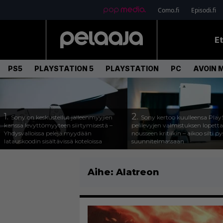
Como.fi
Episodi.fi
E
PS5
PLAYSTATION 5
PLAYSTATION
PC
AVOIN 
1.
2.
Sony on keskustellut jälleenmyyjien
Sony kertoo kuulleensa Play
kanssa levyttömyyteen siirtymisestä –
pelilevyjen valmistuksen lopett
Yhdysvalloissa pelejä myydään
nousseen kritiikin – aikoo silti p
latauskoodin sisältävissä koteloissa
suunnitelmassaan
Aihe:
Alatreon