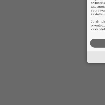
esimerkiks
tutustuma
seuraaval
käytettäv
Jotkin te
oikeutett
välilehdel