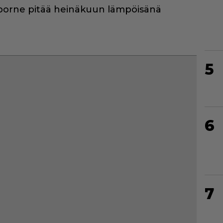
eborne pitää heinäkuun lämpöisänä
5
6
7