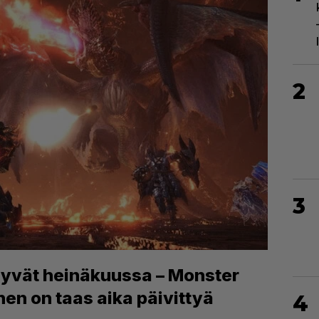
2
3
yvät heinäkuussa – Monster
nen on taas aika päivittyä
4