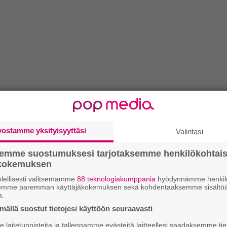
vostamme yksityisyyttäsi
Valintasi
semme suostumuksesi tarjotaksemme henkilökohtai
ökokemuksen
lellisesti valitsemamme
88 teknologiakumppania
hyödynnämme henkilö
semme paremman käyttäjäkokemuksen sekä kohdentaaksemme sisältöä
a.
ällä suostut tietojesi käyttöön seuraavasti
laitetunnisteita ja tallennamme evästeitä laitteellesi saadaksemme tie