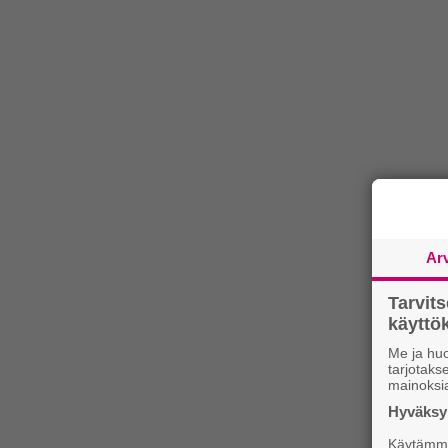
Ar
Tarvit
käytt
Me ja huo
tarjotak
mainoksi
Hyväksym
Käytämme 