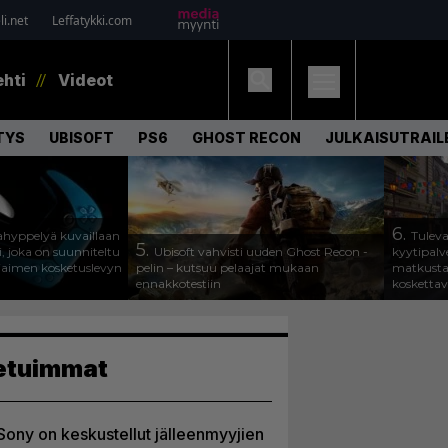
i.net
Leffatykki.com
ehti
Videot
TYS
UBISOFT
PS6
GHOST RECON
JULKAISUTRAIL
6.
hyppelyä kuvaillaan
Tuleva
5.
, joka on suunniteltu
Ubisoft vahvisti uuden Ghost Recon -
kyytipalve
jaimen kosketuslevyn
pelin – kutsuu pelaajat mukaan
matkusta
ennakkotestiin
koskettav
etuimmat
Sony on keskustellut jälleenmyyjien