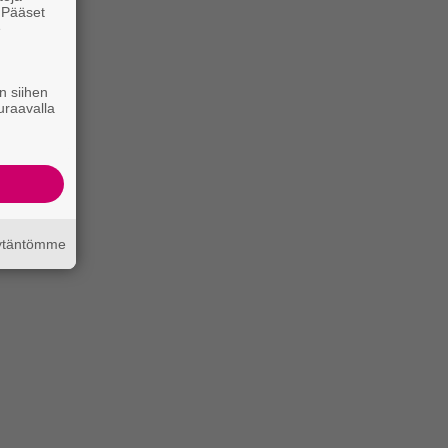
. Pääset
e
n siihen
uraavalla
äytäntömme