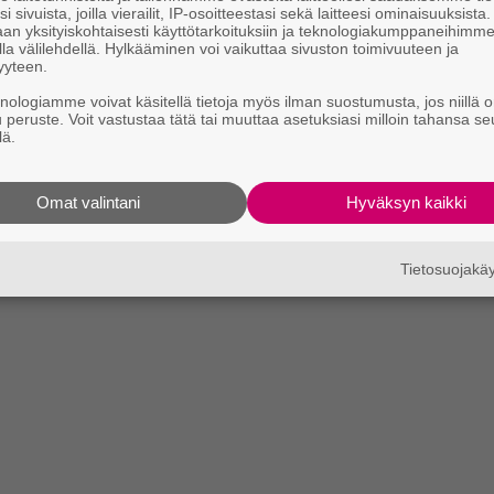
i sivuista, joilla vierailit, IP-osoitteestasi sekä laitteesi ominaisuuksista
an yksityiskohtaisesti käyttötarkoituksiin ja teknologiakumppaneihimm
la välilehdellä. Hylkääminen voi vaikuttaa sivuston toimivuuteen ja
yyteen.
knologiamme voivat käsitellä tietoja myös ilman suostumusta, jos niillä o
u peruste. Voit vastustaa tätä tai muuttaa asetuksiasi milloin tahansa se
lä.
Omat valintani
Hyväksyn kaikki
Tietosuojak