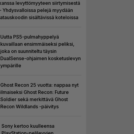
kanssa levyttömyyteen siirtymisestä
– Yhdysvalloissa pelejä myydään
latauskoodin sisältävissä koteloissa
Uutta PS5-pulmahyppelyä
kuvaillaan ensimmäiseksi peliksi,
joka on suunniteltu täysin
DualSense-ohjaimen kosketuslevyn
ympärille
Ghost Recon 25 vuotta: nappaa nyt
ilmaiseksi Ghost Recon: Future
Soldier sekä merkittävä Ghost
Recon Wildlands -päivitys
Sony kertoo kuulleensa
PlayStation-pelilevyjen