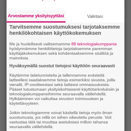
Arvostamme yksityisyyttäsi
Valintasi
Tarvitsemme suostumuksesi tarjotaksemme
henkilökohtaisen käyttökokemuksen
Me ja huolellisesti valitsemamme
88 teknologiakumppania
hyödynnämme henkilötietoja tarjotaksemme paremman
käyttäjäkokemuksen sekä kohdentaaksemme sisältöä ja
mainoksia.
Hyväksymällä suostut tietojesi käyttöön seuraavasti
Käytämme laitetunnisteita ja tallennamme evästeitä
laitteellesi saadaksemme tietoja esimerkiksi sivuista, joilla
vierailit, IP-osoitteestasi sekä laitteesi ominaisuuksista.
Pääset tutustumaan yksityiskohtaisesti käyttötarkoituksiin ja
teknologiakumppaneihimme seuraavalla välilehdellä.
Hylkääminen voi vaikuttaa sivuston toimivuuteen ja
käytettävyyteen.
Jotkin teknologiamme voivat käsitellä tietoja myös ilman
suostumusta, jos niillä on siihen oikeutettu peruste. Voit
vastustaa tätä tai muuttaa asetuksiasi milloin tahansa
seuraavalla välilehdellä.