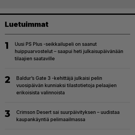
Luetuimmat
1
Uusi PS Plus -seikkailupeli on saanut
huippuarvostelut – saapui heti julkaisupäivänään
tilaajien saataville
2
Baldur’s Gate 3 -kehittäjä julkaisi pelin
vuosipäivän kunniaksi tilastotietoja pelaajien
erikoisista valinnoista
3
Crimson Desert sai suurpäivityksen – uudistaa
kaupankäyntiä pelimaailmassa