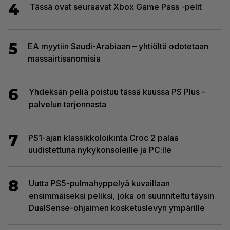
4
Tässä ovat seuraavat Xbox Game Pass -pelit
5
EA myytiin Saudi-Arabiaan – yhtiöltä odotetaan
massairtisanomisia
6
Yhdeksän peliä poistuu tässä kuussa PS Plus -
palvelun tarjonnasta
7
PS1-ajan klassikkoloikinta Croc 2 palaa
uudistettuna nykykonsoleille ja PC:lle
8
Uutta PS5-pulmahyppelyä kuvaillaan
ensimmäiseksi peliksi, joka on suunniteltu täysin
DualSense-ohjaimen kosketuslevyn ympärille