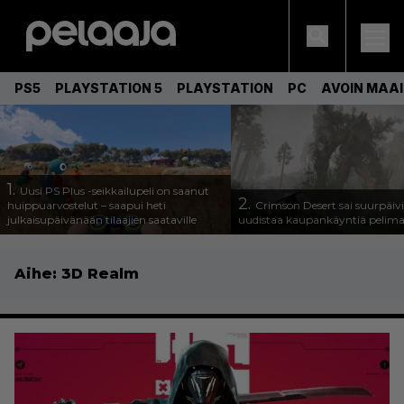
PS5
PLAYSTATION 5
PLAYSTATION
PC
AVOIN MAA
1.
Uusi PS Plus -seikkailupeli on saanut
2.
huippuarvostelut – saapui heti
Crimson Desert sai suurpäivi
julkaisupäivänään tilaajien saataville
uudistaa kaupankäyntiä pelim
Aihe:
3D Realm