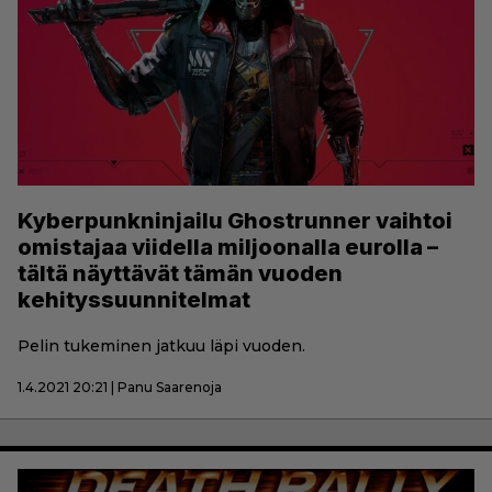
Kyberpunkninjailu Ghostrunner vaihtoi
omistajaa viidella miljoonalla eurolla –
tältä näyttävät tämän vuoden
kehityssuunnitelmat
Pelin tukeminen jatkuu läpi vuoden.
1.4.2021 20:21 | Panu Saarenoja