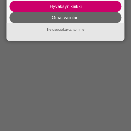
Hyväksyn kaikki
Omat valintani
Tietosuojakäytäntömme