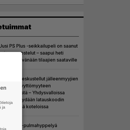
etuimmat
Uusi PS Plus -seikkailupeli on saanut
huippuarvostelut – saapui heti
julkaisupäivänään tilaajien saataville
Sony on keskustellut jälleenmyyjien
kanssa levyttömyyteen
sen
siirtymisestä – Yhdysvalloissa
pelejä myydään latauskoodin
tietoja
sisältävissä koteloissa
 ja
Uutta PS5-pulmahyppelyä
toja