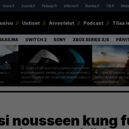
Voice.fi
Soundi.fi
Pelaaja.fi
Inferno.fi
Rumba.fi
Tilt.fi
Metel
tusivu
Uutiset
Arvostelut
Podcast
Tilaa l
MAAILMA
SWITCH 2
SONY
XBOX SERIES X/S
PÄIVI
3.
myyjien
Uutta PS5-pulmahyppelyä kuvaillaan
4.
estä –
ensimmäiseksi peliksi, joka on suunniteltu
Ubisoft vahvisti
täysin DualSense-ohjaimen kosketuslevyn
pelin – kutsuu pela
ssa
ympärille
ennakkotestiin
si nousseen kung f