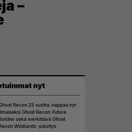
ja –
e
etuimmat nyt
Ghost Recon 25 vuotta: nappaa nyt
ilmaiseksi Ghost Recon: Future
Soldier sekä merkittävä Ghost
Recon Wildlands -päivitys