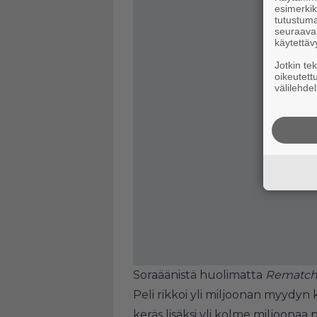
esimerkiks
tutustuma
seuraaval
käytettäv
Jotkin te
oikeutett
välilehdel
Soraäänistä huolimatta
Rematc
Peli rikkoi yli miljoonan myydyn 
keräs lisäksi yli kolme miljoona