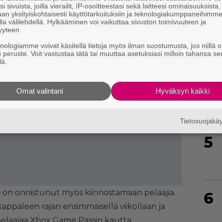
i sivuista, joilla vierailit, IP-osoitteestasi sekä laitteesi ominaisuuksista
an yksityiskohtaisesti käyttötarkoituksiin ja teknologiakumppaneihimm
la välilehdellä. Hylkääminen voi vaikuttaa sivuston toimivuuteen ja
yyteen.
knologiamme voivat käsitellä tietoja myös ilman suostumusta, jos niillä o
u peruste. Voit vastustaa tätä tai muuttaa asetuksiasi milloin tahansa se
lä.
4
Omat valintani
Hyväksyn kaikki
Tietosuojak
5
h
on onnistunut myös kiinnostamaan pelaajia.
6
kappaleen rajan ensimmäisellä viikollaan ja
a pelaajaa Xbox Game Passin kautta.