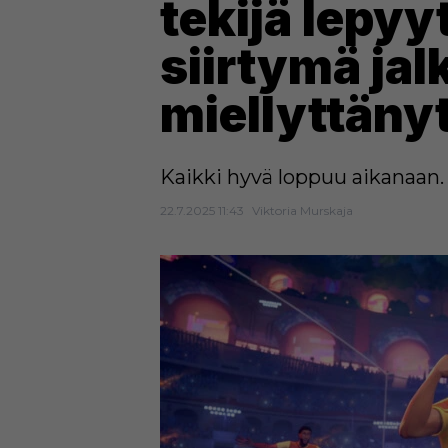
tekijä lepyyt
siirtymä jalk
miellyttänyt
Kaikki hyvä loppuu aikanaan.
22.7.2025 11:43
Viktoria Murskaja