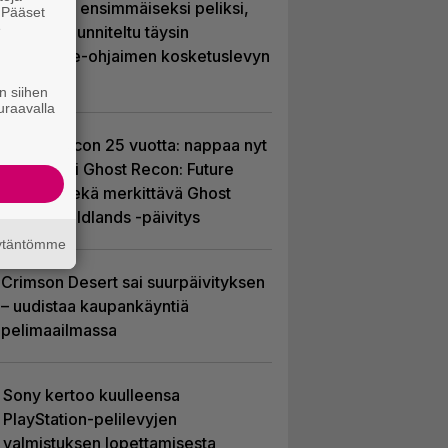
kuvaillaan ensimmäiseksi peliksi,
. Pääset
e
joka on suunniteltu täysin
DualSense-ohjaimen kosketuslevyn
ympärille
n siihen
uraavalla
Ghost Recon 25 vuotta: nappaa nyt
ilmaiseksi Ghost Recon: Future
Soldier sekä merkittävä Ghost
Recon Wildlands -päivitys
äytäntömme
Crimson Desert sai suurpäivityksen
– uudistaa kaupankäyntiä
pelimaailmassa
Sony kertoo kuulleensa
PlayStation-pelilevyjen
valmistuksen lopettamisesta