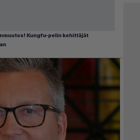
muutos! Kungfu-pelin kehittäjät
aan