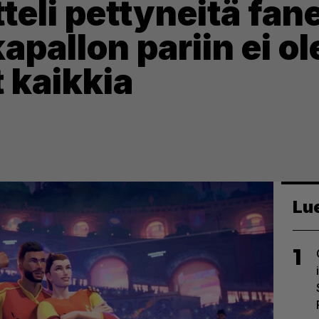
teli pettyneitä fane
apallon pariin ei ol
 kaikkia
Lu
1