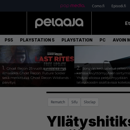
Como.fi
Episodi.fi
E
PS5
PLAYSTATION 5
PLAYSTATION
PC
AVOIN 
1.
2.
Ghost Recon 25 vuotta: nappaa nyt
Sony on keskustellut jälleen
ilmaiseksi Ghost Recon: Future Soldier
kanssa levyttömyyteen siirtymis
sekä merkittävä Ghost Recon Wildlands -
Yhdysvalloissa pelejä myydään
päivitys
latauskoodin sisältävissä koteloi
Rematch
Sifu
Sloclap
Yllätyshitik