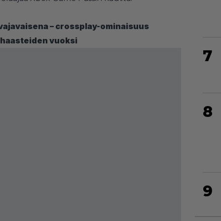
 vajavaisena – crossplay-ominaisuus
haasteiden vuoksi
7
8
9