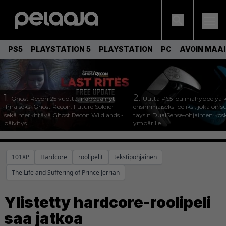
PS5
PLAYSTATION 5
PLAYSTATION
PC
AVOIN MAA
1.
2.
Ghost Recon 25 vuotta: nappaa nyt
Uutta PS5-pulmahyppelyä k
ilmaiseksi Ghost Recon: Future Soldier
ensimmäiseksi peliksi, joka on s
sekä merkittävä Ghost Recon Wildlands -
täysin DualSense-ohjaimen kos
päivitys
ympärille
101XP
Hardcore
roolipelit
tekstipohjainen
The Life and Suffering of Prince Jerrian
Ylistetty hardcore-roolipeli
saa jatkoa