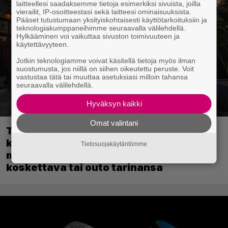
laitteellesi saadaksemme tietoja esimerkiksi sivuista, joilla
vierailit, IP-osoitteestasi sekä laitteesi ominaisuuksista.
Pääset tutustumaan yksityiskohtaisesti käyttötarkoituksiin ja
teknologiakumppaneihimme seuraavalla välilehdellä.
Hylkääminen voi vaikuttaa sivuston toimivuuteen ja
käytettävyyteen.
Jotkin teknologiamme voivat käsitellä tietoja myös ilman
suostumusta, jos niillä on siihen oikeutettu peruste. Voit
vastustaa tätä tai muuttaa asetuksiasi milloin tahansa
seuraavalla välilehdellä.
Hyväksyn kaikki
Omat valintani
Tulevassa ajopelissä voi kokea
kyytipalveluyrittäjän arjen – jokaisella
Tietosuojakäytäntömme
matkustajalla on oma hulvaton,
koskettava tai outo tarinansa