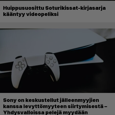
Huippusuosittu Soturikissat-kirjasarja
kääntyy videopeliksi
Sony on keskustellut jälleenmyyjien
kanssa levyttömyyteen siirtymisestä –
Yhdysvalloissa pelejä myydään