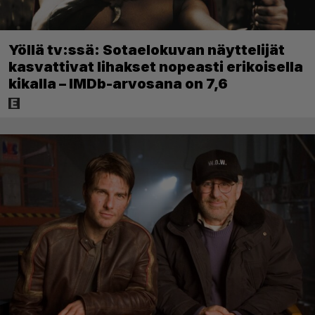
Yöllä tv:ssä: Sotaelokuvan näyttelijät
kasvattivat lihakset nopeasti erikoisella
kikalla – IMDb-arvosana on 7,6