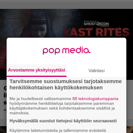
Arvostamme yksityisyyttäsi
Valintasi
Tarvitsemme suostumuksesi tarjotaksemme
henkilökohtaisen käyttökokemuksen
Ghost Recon 25 vuotta: nappaa nyt
ilmaiseksi Ghost Recon: Future Soldier
Me ja huolellisesti valitsemamme
88 teknologiakumppania
sekä merkittävä Ghost Recon Wildlands
hyödynnämme henkilötietoja tarjotaksemme paremman
käyttäjäkokemuksen sekä kohdentaaksemme sisältöä ja
-päivitys
mainoksia.
Hyväksymällä suostut tietojesi käyttöön seuraavasti
Käytämme laitetunnisteita ja tallennamme evästeitä