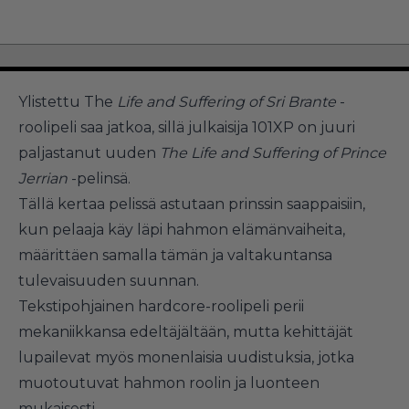
Ylistettu The
Life and Suffering of Sri Brante
-
roolipeli saa jatkoa, sillä julkaisija 101XP on juuri
paljastanut uuden
The Life and Suffering of Prince
Jerrian
-pelinsä.
Tällä kertaa pelissä astutaan prinssin saappaisiin,
kun pelaaja käy läpi hahmon elämänvaiheita,
määrittäen samalla tämän ja valtakuntansa
tulevaisuuden suunnan.
Tekstipohjainen hardcore-roolipeli perii
mekaniikkansa edeltäjältään, mutta kehittäjät
lupailevat myös monenlaisia uudistuksia, jotka
muotoutuvat hahmon roolin ja luonteen
mukaisesti.