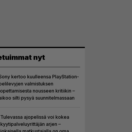
etuimmat nyt
Sony kertoo kuulleensa PlayStation-
pelilevyjen valmistuksen
lopettamisesta nousseen kritiikin –
aikoo silti pysyä suunnitelmassaan
Tulevassa ajopelissä voi kokea
kyytipalveluyrittäjän arjen –
jokaisella matkustajalla on oma