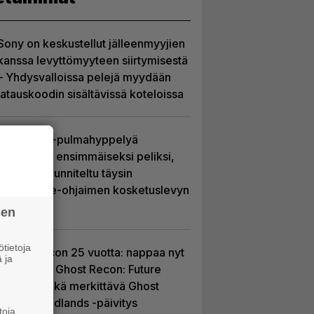
Sony on keskustellut jälleenmyyjien
kanssa levyttömyyteen siirtymisestä
– Yhdysvalloissa pelejä myydään
latauskoodin sisältävissä koteloissa
Uutta PS5-pulmahyppelyä
kuvaillaan ensimmäiseksi peliksi,
joka on suunniteltu täysin
DualSense-ohjaimen kosketuslevyn
ympärille
sen
tietoja
Ghost Recon 25 vuotta: nappaa nyt
 ja
ilmaiseksi Ghost Recon: Future
Soldier sekä merkittävä Ghost
Recon Wildlands -päivitys
toja