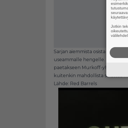
esimerkiks
tutustuma
seuraaval
käytettäv
Jotkin te
oikeutett
välilehdel
Sarjan aiemmista osista poikete
useammalle hengelle. Pelaajien
paetakseen Murkoff-yhtiön tekem
kuitenkin mahdollista selättää m
Lähde: Red Barrels