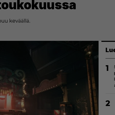
 toukokuussa
uu keväällä.
Lu
1
2