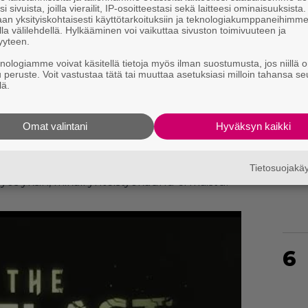
i sivuista, joilla vierailit, IP-osoitteestasi sekä laitteesi ominaisuuksista
an yksityiskohtaisesti käyttötarkoituksiin ja teknologiakumppaneihimm
la välilehdellä. Hylkääminen voi vaikuttaa sivuston toimivuuteen ja
4
yyteen.
knologiamme voivat käsitellä tietoja myös ilman suostumusta, jos niillä o
u peruste. Voit vastustaa tätä tai muuttaa asetuksiasi milloin tahansa se
lä.
n
The Outlast Trials
tarjoaa kauhuja
Omat valintani
Hyväksyn kaikki
5
 on työskenneltävä yhdessä kaveriensa kanssa
istä ihmiskokeista. Pelin haasteet on
Tietosuojak
yös yksin, mikäli yhteistyökauhu ei maistu.
6