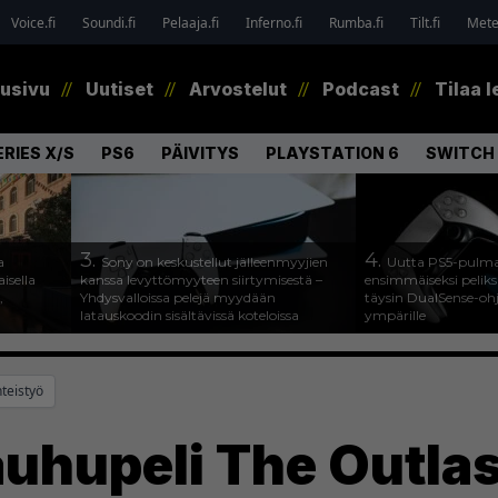
Voice.fi
Soundi.fi
Pelaaja.fi
Inferno.fi
Rumba.fi
Tilt.fi
Metel
tusivu
Uutiset
Arvostelut
Podcast
Tilaa l
RIES X/S
PS6
PÄIVITYS
PLAYSTATION 6
SWITCH 
3.
4.
a
Sony on keskustellut jälleenmyyjien
Uutta PS5-pulma
isella
kanssa levyttömyyteen siirtymisestä –
ensimmäiseksi peliksi
,
Yhdysvalloissa pelejä myydään
täysin DualSense-oh
latauskoodin sisältävissä koteloissa
ympärille
hteistyö
uhupeli The Outlast