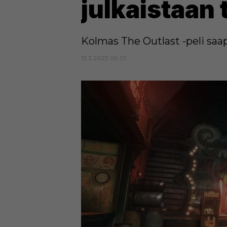
julkaistaan
Kolmas The Outlast -peli saap
13.3.2023 09:01