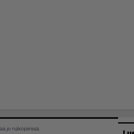
ä jo näköpiirissä.
Lu