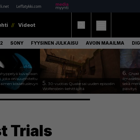
i.net
Leffatykki.com
ehti
Videot
2
SONY
FYYSINEN JULKAISU
AVOIN MAAILMA
DI
6.
hyppelyä kuvaillaan
Ghost
, joka on suunniteltu
ilmaiseks
5.
jaimen kosketuslevyn
30-vuotias Quake sai uuden episodin
sekä merk
Wolfenstein-kehittäjiltä
päivitys
 Trials