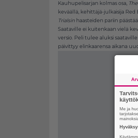
Kauhupelisarjan kolmas osa,
The 
keväällä, kehittäjä-julkaisija Red
Trialsin
haasteiden pariin pääst
Saataville ei kuitenkaan vielä ke
versio. Peli tulee aluksi saatavill
päivittyy elinkaarensa aikana uude
Ar
Tarvit
käytt
Me ja huo
tarjotak
mainoksi
Hyväksym
Käytämme 