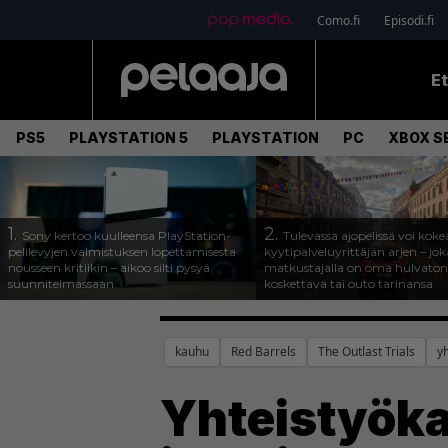
Como.fi
Episodi.fi
E
PS5
PLAYSTATION 5
PLAYSTATION
PC
XBOX SE
1.
2.
Sony kertoo kuulleensa PlayStation-
Tulevassa ajopelissä voi koke
pelilevyjen valmistuksen lopettamisesta
kyytipalveluyrittäjän arjen – joka
nousseen kritiikin – aikoo silti pysyä
matkustajalla on oma hulvaton
suunnitelmassaan
koskettava tai outo tarinansa
kauhu
Red Barrels
The Outlast Trials
y
Yhteistyöka