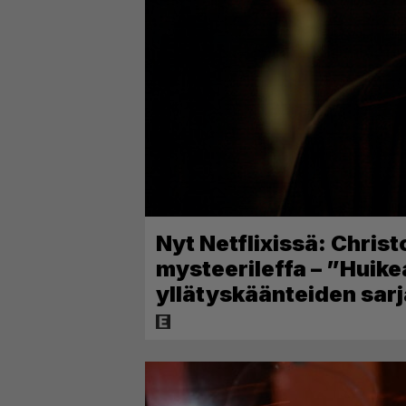
Nyt Netflixissä: Chris
mysteerileffa – ”Huikea
yllätyskäänteiden sar