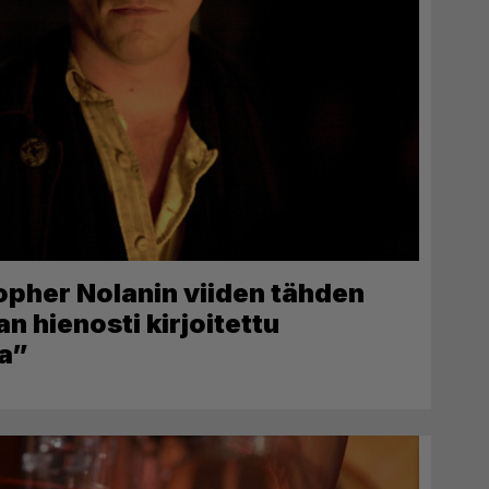
topher Nolanin viiden tähden
n hienosti kirjoitettu
ja”