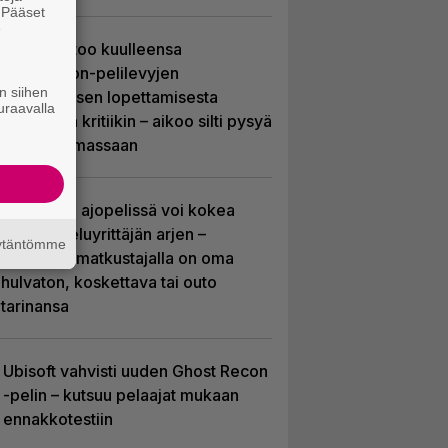
. Pääset
e
Sony kertoo kuulleensa
PlayStation-pelilevyjen
n siihen
valmistuksen lopettamisesta
uraavalla
nousseen kritiikin – aikoo silti pysyä
suunnitelmassaan
Tulevassa ajopelissä voi kokea
kyytipalveluyrittäjän arjen –
äytäntömme
jokaisella matkustajalla on oma
hulvaton, koskettava tai outo
tarinansa
Ubisoft vahvisti uuden Ghost Recon
-pelin – kutsuu pelaajat mukaan
ennakkotestiin