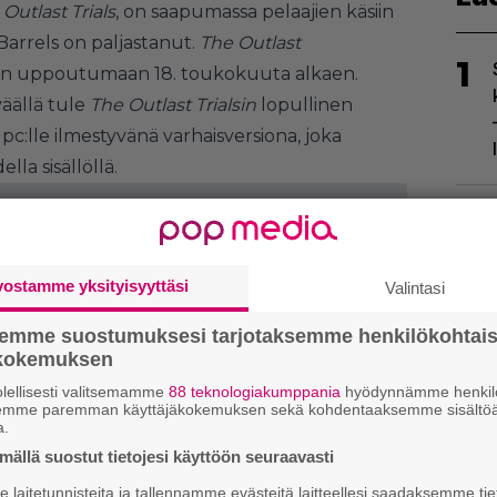
Outlast Trials
, on saapumassa pelaajien käsiin
 Barrels on paljastanut.
The Outlast
1
ään uppoutumaan 18. toukokuuta alkaen.
väällä tule
The Outlast Trialsin
lopullinen
e pc:lle ilmestyvänä varhaisversiona, joka
lla sisällöllä.
2
vostamme yksityisyyttäsi
Valintasi
semme suostumuksesi tarjotaksemme henkilökohtai
ökokemuksen
lellisesti valitsemamme
88 teknologiakumppania
hyödynnämme henkilö
3
semme paremman käyttäjäkokemuksen sekä kohdentaaksemme sisältöä
a.
ällä suostut tietojesi käyttöön seuraavasti
laitetunnisteita ja tallennamme evästeitä laitteellesi saadaksemme tie