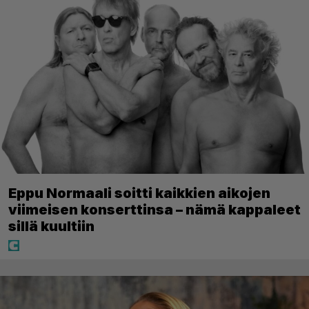
Eppu Normaali soitti kaikkien aikojen
viimeisen konserttinsa – nämä kappaleet
sillä kuultiin