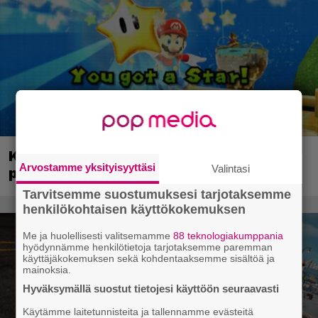
Kerron nyt, miksi Super Mario Galaxy on
Arvostamme yksityisyyttäsi
Valintasi
paras ja tärkein Mario-peli
Tarvitsemme suostumuksesi tarjotaksemme
henkilökohtaisen käyttökokemuksen
Me ja huolellisesti valitsemamme
88 teknologiakumppania
hyödynnämme henkilötietoja tarjotaksemme paremman
käyttäjäkokemuksen sekä kohdentaaksemme sisältöä ja
mainoksia.
Hyväksymällä suostut tietojesi käyttöön seuraavasti
Käytämme laitetunnisteita ja tallennamme evästeitä