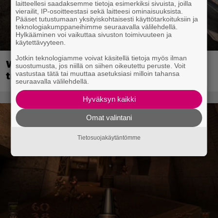
laitteellesi saadaksemme tietoja esimerkiksi sivuista, joilla
vierailit, IP-osoitteestasi sekä laitteesi ominaisuuksista.
Pääset tutustumaan yksityiskohtaisesti käyttötarkoituksiin ja
teknologiakumppaneihimme seuraavalla välilehdellä.
Hylkääminen voi vaikuttaa sivuston toimivuuteen ja
käytettävyyteen.
Jotkin teknologiamme voivat käsitellä tietoja myös ilman
Wreckfest 2 sai rallienglannintäyteisen
suostumusta, jos niillä on siihen oikeutettu peruste. Voit
vastustaa tätä tai muuttaa asetuksiasi milloin tahansa
trailerin
seuraavalla välilehdellä.
Hyväksyn kaikki
Omat valintani
Tietosuojakäytäntömme