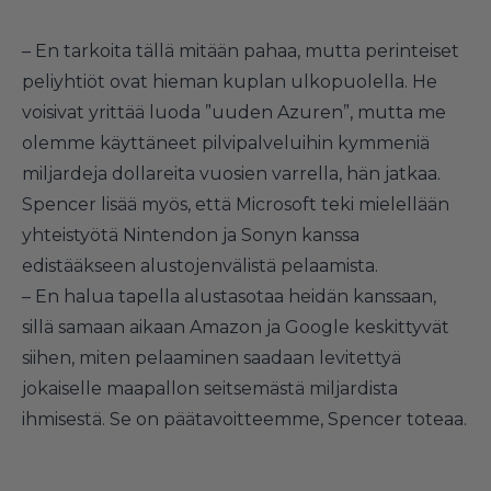
– En tarkoita tällä mitään pahaa, mutta perinteiset
peliyhtiöt ovat hieman kuplan ulkopuolella. He
voisivat yrittää luoda ”uuden Azuren”, mutta me
olemme käyttäneet pilvipalveluihin kymmeniä
miljardeja dollareita vuosien varrella, hän jatkaa.
Spencer lisää myös, että Microsoft teki mielellään
yhteistyötä Nintendon ja Sonyn kanssa
edistääkseen alustojenvälistä pelaamista.
– En halua tapella alustasotaa heidän kanssaan,
sillä samaan aikaan Amazon ja Google keskittyvät
siihen, miten pelaaminen saadaan levitettyä
jokaiselle maapallon seitsemästä miljardista
ihmisestä. Se on päätavoitteemme, Spencer toteaa.