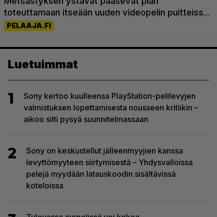
Luetuimmat
1
Sony kertoo kuulleensa PlayStation-pelilevyjen
valmistuksen lopettamisesta nousseen kritiikin –
aikoo silti pysyä suunnitelmassaan
2
Sony on keskustellut jälleenmyyjien kanssa
levyttömyyteen siirtymisestä – Yhdysvalloissa
pelejä myydään latauskoodin sisältävissä
koteloissa
Tulevassa ajopelissä voi kokea