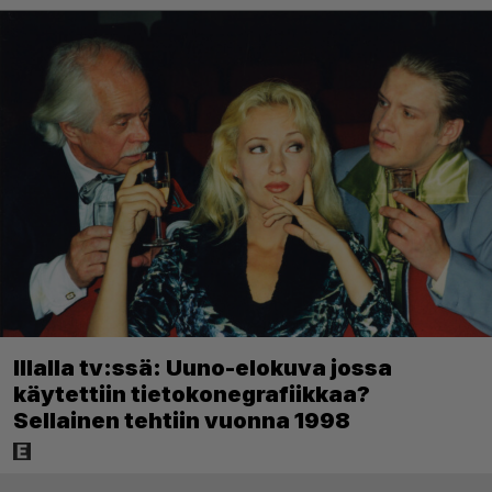
Illalla tv:ssä: Uuno-elokuva jossa
käytettiin tietokonegrafiikkaa?
Sellainen tehtiin vuonna 1998