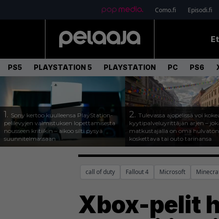
Como.fi
Episodi.fi
E
PS5
PLAYSTATION 5
PLAYSTATION
PC
PS6
1.
2.
Sony kertoo kuulleensa PlayStation-
Tulevassa ajopelissä voi koke
pelilevyjen valmistuksen lopettamisesta
kyytipalveluyrittäjän arjen – joka
nousseen kritiikin – aikoo silti pysyä
matkustajalla on oma hulvaton
suunnitelmassaan
koskettava tai outo tarinansa
call of duty
Fallout 4
Microsoft
Minecra
Xbox-pelit h