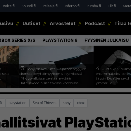
Voice.fi
Soundi.fi
Pelaaja.fi
Inferno.fi
Rumba.fi
Tilt.fi
Metel
tusivu
Uutiset
Arvostelut
Podcast
Tilaa l
XBOX SERIES X/S
PLAYSTATION 6
FYYSINEN JULKAISU
3.
4.
a
Sony on keskustellut jälleenmyyjien
Uutta PS5-pulma
isella
kanssa levyttömyyteen siirtymisestä –
ensimmäiseksi peliksi
,
Yhdysvalloissa pelejä myydään
täysin DualSense-oh
latauskoodin sisältävissä koteloissa
ympärille
ft
playstation
Sea of Thieves
sony
xbox
allitsivat PlayStati