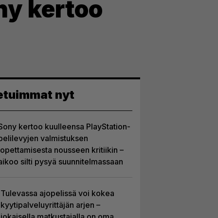
ny kertoo
etuimmat nyt
Sony kertoo kuulleensa PlayStation-
pelilevyjen valmistuksen
lopettamisesta nousseen kritiikin –
aikoo silti pysyä suunnitelmassaan
Tulevassa ajopelissä voi kokea
kyytipalveluyrittäjän arjen –
jokaisella matkustajalla on oma