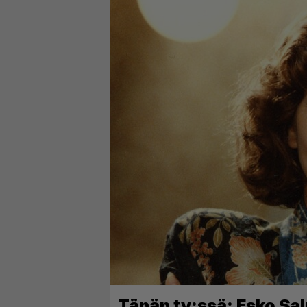
Tänän tv:ssä: Esko Sal