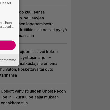
. Pääset
e
Sony kertoo kuulleensa
PlayStation-pelilevyjen
n siihen
valmistuksen lopettamisesta
uraavalla
nousseen kritiikin – aikoo silti pysyä
suunnitelmassaan
Tulevassa ajopelissä voi kokea
kyytipalveluyrittäjän arjen –
äytäntömme
jokaisella matkustajalla on oma
hulvaton, koskettava tai outo
tarinansa
Ubisoft vahvisti uuden Ghost Recon
-pelin – kutsuu pelaajat mukaan
ennakkotestiin