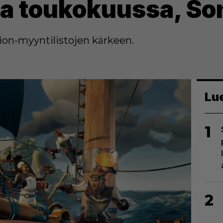
ja toukokuussa, So
tion-myyntilistojen kärkeen.
Lu
1
2