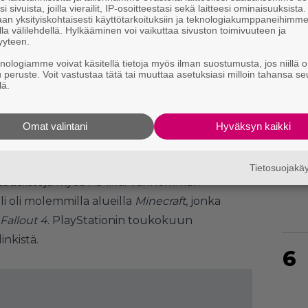
i sivuista, joilla vierailit, IP-osoitteestasi sekä laitteesi ominaisuuksista
an yksityiskohtaisesti käyttötarkoituksiin ja teknologiakumppaneihimm
la välilehdellä. Hylkääminen voi vaikuttaa sivuston toimivuuteen ja
4
yyteen.
knologiamme voivat käsitellä tietoja myös ilman suostumusta, jos niillä o
u peruste. Voit vastustaa tätä tai muuttaa asetuksiasi milloin tahansa se
lä.
Omat valintani
Hyväksyn kaikki
5
Tietosuojak
latauslistoja myös PS4:llä. Vanhemman
i oli molemmilla alueilla
Minecraft
, jonka
Fallout 4
. PlayStationin toukokuun
inkistä.
6