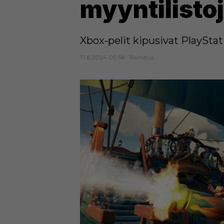
myyntilisto
Xbox-pelit kipusivat PlaySta
17.6.2024 09:58
Toimitus