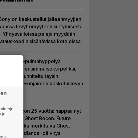
Sony on keskustellut jälleenmyyjien
kanssa levyttömyyteen siirtymisestä
– Yhdysvalloissa pelejä myydään
latauskoodin sisältävissä koteloissa
Uutta PS5-pulmahyppelyä
kuvaillaan ensimmäiseksi peliksi,
joka on suunniteltu täysin
DualSense-ohjaimen kosketuslevyn
ympärille
sen
tietoja
Ghost Recon 25 vuotta: nappaa nyt
 ja
ilmaiseksi Ghost Recon: Future
Soldier sekä merkittävä Ghost
Recon Wildlands -päivitys
toja