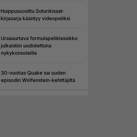
Huippusuosittu Soturikissat-
kirjasarja kääntyy videopeliksi
Uraauurtava formulapeliklassikko
julkaistiin uudistettuna
nykykonsoleille
30-vuotias Quake sai uuden
episodin Wolfenstein-kehittäjiltä