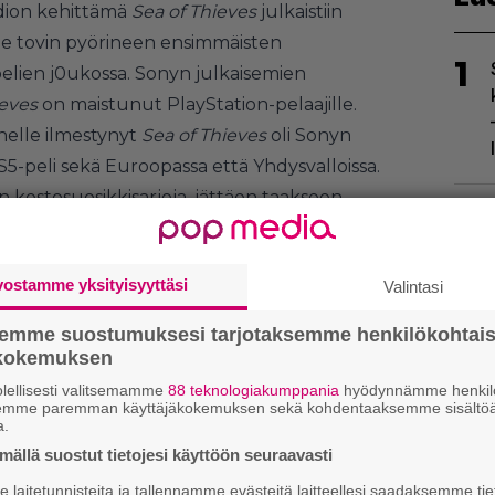
dion kehittämä
Sea of Thieves
julkaistiin
le tovin pyörineen ensimmäisten
1
pelien j0ukossa. Sonyn julkaisemien
ieves
on maistunut PlayStation-pelaajille.
elle ilmestynyt
Sea of Thieves
oli Sonyn
-peli sekä Euroopassa että Yhdysvalloissa.
n kestosuosikkisarjoja, jättäen taakseen
2
,
Madden NFL 24:n,
F1 24:n
sekä niin ikään tätä
n
Call of Duty: Modern Warfare III:n
.
vostamme yksityisyyttäsi
Valintasi
semme suostumuksesi tarjotaksemme henkilökohtai
ökokemuksen
lellisesti valitsemamme
88 teknologiakumppania
hyödynnämme henkilö
3
semme paremman käyttäjäkokemuksen sekä kohdentaaksemme sisältöä
a.
ällä suostut tietojesi käyttöön seuraavasti
laitetunnisteita ja tallennamme evästeitä laitteellesi saadaksemme tie