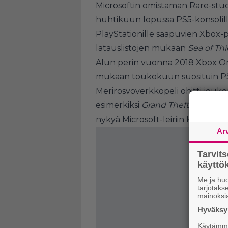
Microsoftin omistaman Rare-stu
huhtikuun lopussa PS5-konsolil
PlayStationille saapuvien Xbox-
latauslistojen mukaan
Sea of Th
Alun perin vuonna 2018 Xbox On
mukaan toukokuun suosituin PS5
Merirosvoverkkopeli ohitti jouko
esimerkiksi
Grand Theft Auto V:n
nykyä Microsoft-leiriin kuuluva
Ar
Tarvit
käytt
Me ja huo
tarjotak
mainoksi
Hyväksym
Käytämme 