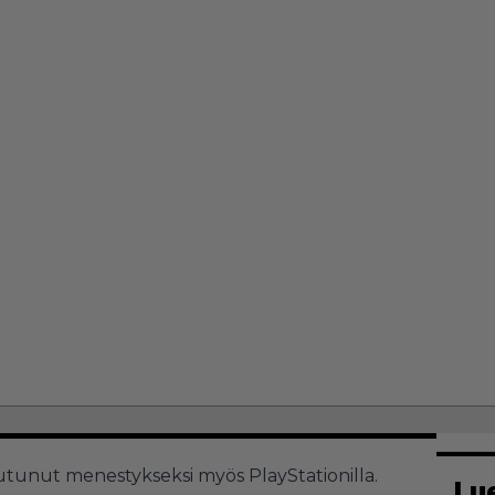
utunut menestykseksi myös PlayStationilla.
Lu