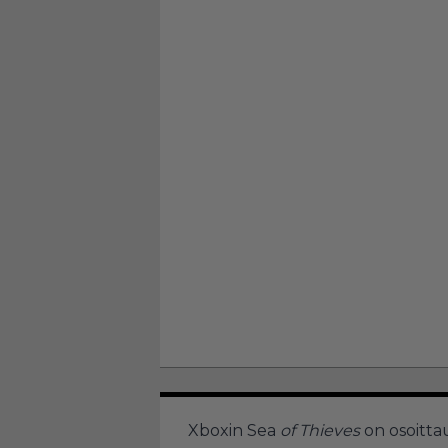
Xboxin Sea
of Thieves
on osoitta