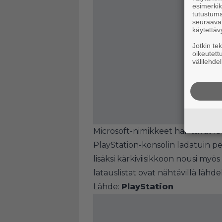
esimerkiks
tutustuma
seuraaval
käytettäv
Jotkin te
oikeutett
välilehdel
Microsoft-nimikkeet hallitsivat 
PlayStation-konsolin ladatuin pel
lisäksi kärkiviisikkoon nousi myös
latauslistat ovat nähtävillä lähdel
Lähde:
PlayStation