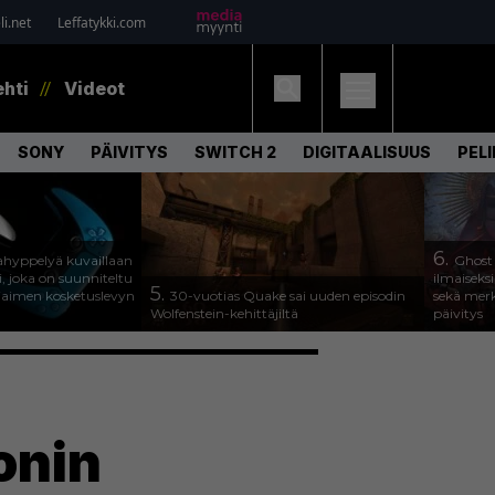
i.net
Leffatykki.com
ehti
Videot
SONY
PÄIVITYS
SWITCH 2
DIGITAALISUUS
PEL
6.
hyppelyä kuvaillaan
Ghost
, joka on suunniteltu
ilmaiseks
5.
jaimen kosketuslevyn
30-vuotias Quake sai uuden episodin
sekä merk
Wolfenstein-kehittäjiltä
päivitys
onin