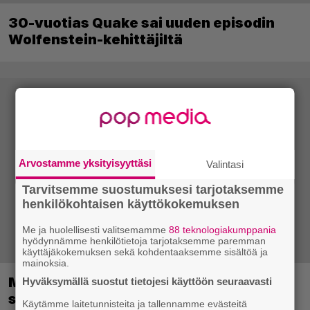
30-vuotias Quake sai uuden episodin
Wolfenstein-kehittäjiltä
Arvostamme yksityisyyttäsi
Valintasi
Tarvitsemme suostumuksesi tarjotaksemme
henkilökohtaisen käyttökokemuksen
Me ja huolellisesti valitsemamme
88 teknologiakumppania
hyödynnämme henkilötietoja tarjotaksemme paremman
käyttäjäkokemuksen sekä kohdentaaksemme sisältöä ja
mainoksia.
Metsästyssimulaattorin jatko-osa
Hyväksymällä suostut tietojesi käyttöön seuraavasti
saapuu ensi kuussa – Way of the Hunter
Käytämme laitetunnisteita ja tallennamme evästeitä