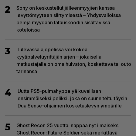
2
Sony on keskustellut jälleenmyyjien kanssa
levyttömyyteen siirtymisestä – Yhdysvalloissa
pelejä myydään latauskoodin sisältävissä
koteloissa
3
Tulevassa ajopelissä voi kokea
kyytipalveluyrittäjän arjen – jokaisella
matkustajalla on oma hulvaton, koskettava tai outo
tarinansa
4
Uutta PS5-pulmahyppelyä kuvaillaan
ensimmäiseksi peliksi, joka on suunniteltu täysin
DualSense-ohjaimen kosketuslevyn ympärille
5
Ghost Recon 25 vuotta: nappaa nyt ilmaiseksi
Ghost Recon: Future Soldier sekä merkittävä