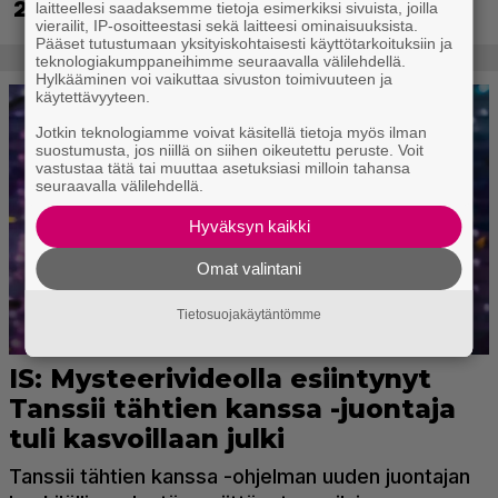
2 päivättiin
laitteellesi saadaksemme tietoja esimerkiksi sivuista, joilla
vierailit, IP-osoitteestasi sekä laitteesi ominaisuuksista.
Pääset tutustumaan yksityiskohtaisesti käyttötarkoituksiin ja
teknologiakumppaneihimme seuraavalla välilehdellä.
Hylkääminen voi vaikuttaa sivuston toimivuuteen ja
käytettävyyteen.
Jotkin teknologiamme voivat käsitellä tietoja myös ilman
suostumusta, jos niillä on siihen oikeutettu peruste. Voit
vastustaa tätä tai muuttaa asetuksiasi milloin tahansa
seuraavalla välilehdellä.
Hyväksyn kaikki
Omat valintani
Tietosuojakäytäntömme