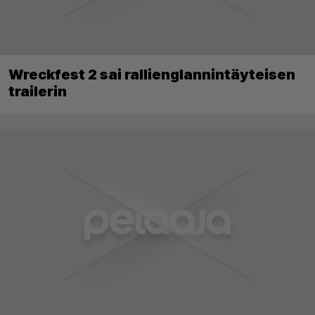
Wreckfest 2 sai rallienglannintäyteisen
trailerin