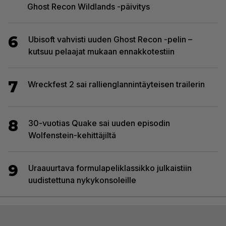
Ghost Recon Wildlands -päivitys
6
Ubisoft vahvisti uuden Ghost Recon -pelin –
kutsuu pelaajat mukaan ennakkotestiin
7
Wreckfest 2 sai rallienglannintäyteisen trailerin
8
30-vuotias Quake sai uuden episodin
Wolfenstein-kehittäjiltä
9
Uraauurtava formulapeliklassikko julkaistiin
uudistettuna nykykonsoleille