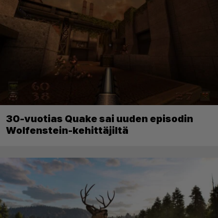
30-vuotias Quake sai uuden episodin
Wolfenstein-kehittäjiltä