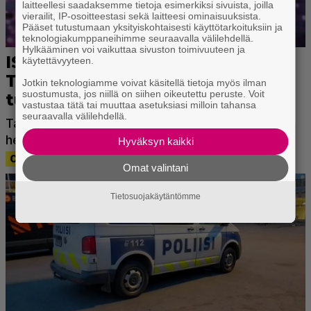
laitteellesi saadaksemme tietoja esimerkiksi sivuista, joilla
vierailit, IP-osoitteestasi sekä laitteesi ominaisuuksista.
Pääset tutustumaan yksityiskohtaisesti käyttötarkoituksiin ja
teknologiakumppaneihimme seuraavalla välilehdellä.
Hylkääminen voi vaikuttaa sivuston toimivuuteen ja
käytettävyyteen.
Jotkin teknologiamme voivat käsitellä tietoja myös ilman
suostumusta, jos niillä on siihen oikeutettu peruste. Voit
vastustaa tätä tai muuttaa asetuksiasi milloin tahansa
seuraavalla välilehdellä.
Hyväksyn kaikki
Omat valintani
Tietosuojakäytäntömme