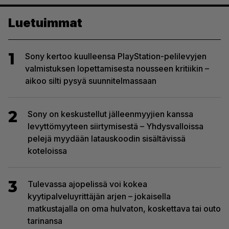
Luetuimmat
1
Sony kertoo kuulleensa PlayStation-pelilevyjen
valmistuksen lopettamisesta nousseen kritiikin –
aikoo silti pysyä suunnitelmassaan
2
Sony on keskustellut jälleenmyyjien kanssa
levyttömyyteen siirtymisestä – Yhdysvalloissa
pelejä myydään latauskoodin sisältävissä
koteloissa
3
Tulevassa ajopelissä voi kokea
kyytipalveluyrittäjän arjen – jokaisella
matkustajalla on oma hulvaton, koskettava tai outo
tarinansa