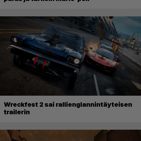
Wreckfest 2 sai rallienglannintäyteisen
trailerin