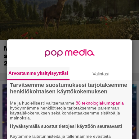
Metsästyssimulaattorin jatko-osa
saapuu ensi kuussa – Way of the Hunter
2 päivättiin
Arvostamme yksityisyyttäsi
Valintasi
Tarvitsemme suostumuksesi tarjotaksemme
henkilökohtaisen käyttökokemuksen
Me ja huolellisesti valitsemamme
88 teknologiakumppania
hyödynnämme henkilötietoja tarjotaksemme paremman
käyttäjäkokemuksen sekä kohdentaaksemme sisältöä ja
mainoksia.
Hyväksymällä suostut tietojesi käyttöön seuraavasti
Käytämme laitetunnisteita ja tallennamme evästeitä