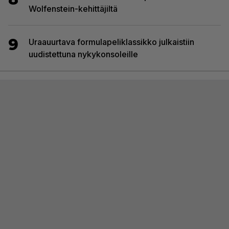
Wolfenstein-kehittäjiltä
9
Uraauurtava formulapeliklassikko julkaistiin
uudistettuna nykykonsoleille