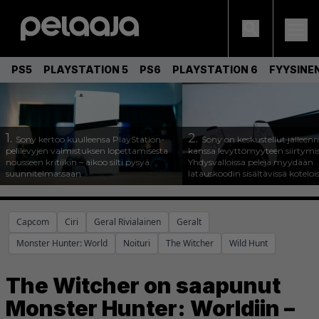
PS5
PLAYSTATION 5
PS6
PLAYSTATION 6
FYYSINE
1.
2.
Sony kertoo kuulleensa PlayStation-
Sony on keskustellut jälleen
pelilevyjen valmistuksen lopettamisesta
kanssa levyttömyyteen siirtymis
nousseen kritiikin – aikoo silti pysyä
Yhdysvalloissa pelejä myydään
suunnitelmassaan
latauskoodin sisältävissä koteloi
Capcom
Ciri
Geral Rivialainen
Geralt
Monster Hunter: World
Noituri
The Witcher
Wild Hunt
The Witcher on saapunut
Monster Hunter: Worldiin –