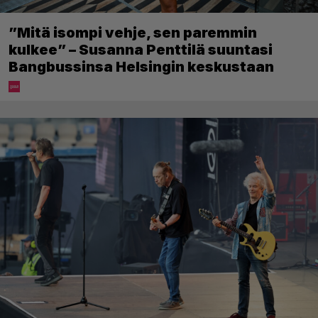
”Mitä isompi vehje, sen paremmin
kulkee” – Susanna Penttilä suuntasi
Bangbussinsa Helsingin keskustaan