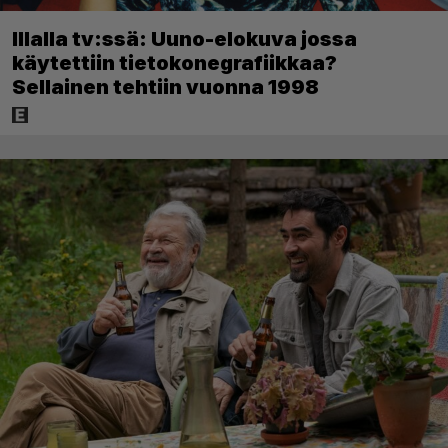
Illalla tv:ssä: Uuno-elokuva jossa
käytettiin tietokonegrafiikkaa?
Sellainen tehtiin vuonna 1998