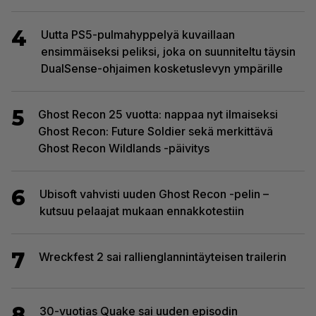
4
Uutta PS5-pulmahyppelyä kuvaillaan
ensimmäiseksi peliksi, joka on suunniteltu täysin
DualSense-ohjaimen kosketuslevyn ympärille
5
Ghost Recon 25 vuotta: nappaa nyt ilmaiseksi
Ghost Recon: Future Soldier sekä merkittävä
Ghost Recon Wildlands -päivitys
6
Ubisoft vahvisti uuden Ghost Recon -pelin –
kutsuu pelaajat mukaan ennakkotestiin
7
Wreckfest 2 sai rallienglannintäyteisen trailerin
8
30-vuotias Quake sai uuden episodin