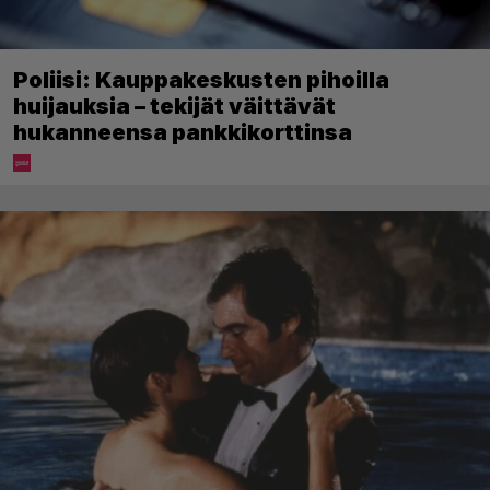
Poliisi: Kauppakeskusten pihoilla
huijauksia – tekijät väittävät
hukanneensa pankkikorttinsa