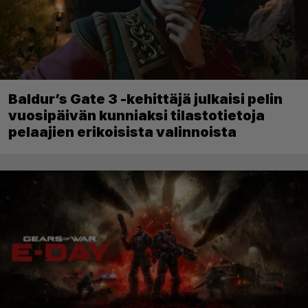
Baldur’s Gate 3 -kehittäjä julkaisi pelin
vuosipäivän kunniaksi tilastotietoja
pelaajien erikoisista valinnoista