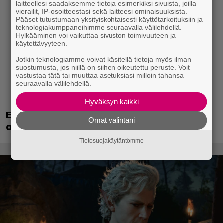
laitteellesi saadaksemme tietoja esimerkiksi sivuista, joilla
vierailit, IP-osoitteestasi sekä laitteesi ominaisuuksista.
Pääset tutustumaan yksityiskohtaisesti käyttötarkoituksiin ja
teknologiakumppaneihimme seuraavalla välilehdellä.
Hylkääminen voi vaikuttaa sivuston toimivuuteen ja
käytettävyyteen.
Jotkin teknologiamme voivat käsitellä tietoja myös ilman
suostumusta, jos niillä on siihen oikeutettu peruste. Voit
vastustaa tätä tai muuttaa asetuksiasi milloin tahansa
seuraavalla välilehdellä.
Hyväksyn kaikki
EA myytiin Saudi-Arabiaan – yhtiöltä
Omat valintani
odotetaan massairtisanomisia
Tietosuojakäytäntömme