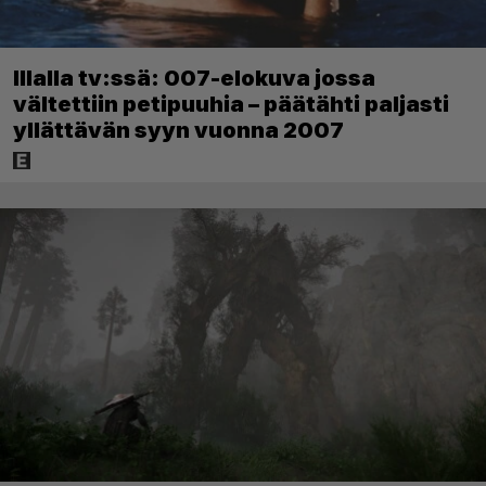
Illalla tv:ssä: 007-elokuva jossa
vältettiin petipuuhia – päätähti paljasti
yllättävän syyn vuonna 2007