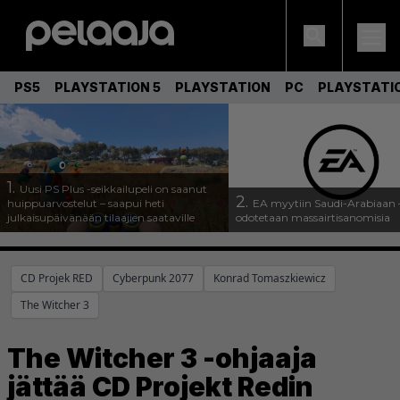
PS5
PLAYSTATION 5
PLAYSTATION
PC
PLAYSTATI
1.
Uusi PS Plus -seikkailupeli on saanut
2.
huippuarvostelut – saapui heti
EA myytiin Saudi-Arabiaan –
julkaisupäivänään tilaajien saataville
odotetaan massairtisanomisia
CD Projek RED
Cyberpunk 2077
Konrad Tomaszkiewicz
The Witcher 3
The Witcher 3 -ohjaaja
jättää CD Projekt Redin