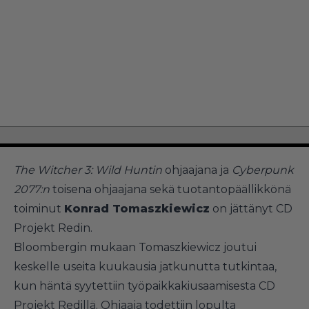
The Witcher 3: Wild Huntin
ohjaajana ja
Cyberpunk
2077:n
toisena ohjaajana sekä tuotantopäällikkönä
toiminut
Konrad Tomaszkiewicz
on jättänyt CD
Projekt Redin.
Bloombergin mukaan Tomaszkiewicz joutui
keskelle useita kuukausia jatkunutta tutkintaa,
kun häntä syytettiin työpaikkakiusaamisesta CD
Projekt Redillä. Ohjaaja todettiin lopulta