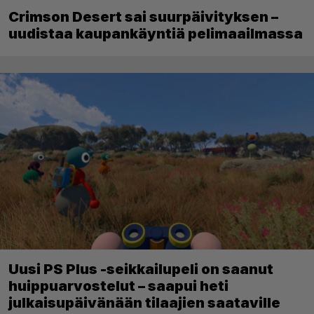
Crimson Desert sai suurpäivityksen –
uudistaa kaupankäyntiä pelimaailmassa
Uusi PS Plus -seikkailupeli on saanut
huippuarvostelut – saapui heti
julkaisupäivänään tilaajien saataville