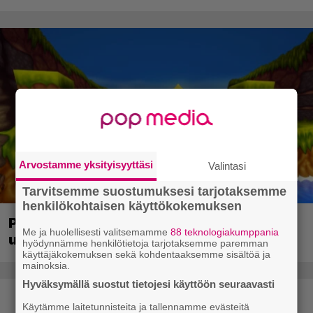
Arvostamme yksityisyyttäsi
Valintasi
Tarvitsemme suostumuksesi tarjotaksemme
henkilökohtaisen käyttökokemuksen
PS1-ajan klassikkoloikinta Croc 2 palaa
Me ja huolellisesti valitsemamme
88 teknologiakumppania
uudistettuna nykykonsoleille ja PC:lle
hyödynnämme henkilötietoja tarjotaksemme paremman
käyttäjäkokemuksen sekä kohdentaaksemme sisältöä ja
mainoksia.
Hyväksymällä suostut tietojesi käyttöön seuraavasti
Käytämme laitetunnisteita ja tallennamme evästeitä