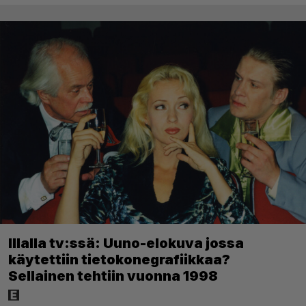
Illalla tv:ssä: Uuno-elokuva jossa
käytettiin tietokonegrafiikkaa?
Sellainen tehtiin vuonna 1998