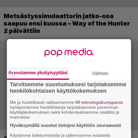
Metsästyssimulaattorin jatko-osa
saapuu ensi kuussa – Way of the Hunter
2 päivättiin
Arvostamme yksityisyyttäsi
Valintasi
Tarvitsemme suostumuksesi tarjotaksemme
henkilökohtaisen käyttökokemuksen
Me ja huolellisesti valitsemamme
88 teknologiakumppania
hyödynnämme henkilötietoja tarjotaksemme paremman
käyttäjäkokemuksen sekä kohdentaaksemme sisältöä ja
mainoksia.
Hyväksymällä suostut tietojesi käyttöön seuraavasti
Käytämme laitetunnisteita ja tallennamme evästeitä