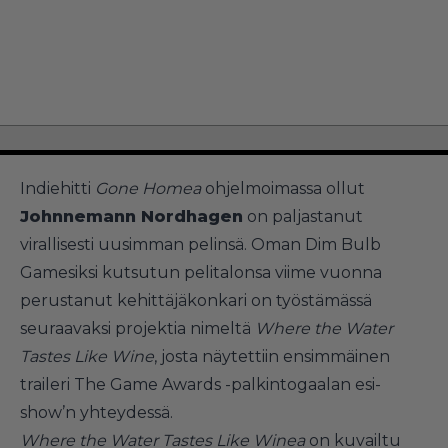
Indiehitti
Gone Homea
ohjelmoimassa ollut
Johnnemann Nordhagen
on paljastanut
virallisesti uusimman pelinsä. Oman Dim Bulb
Gamesiksi kutsutun pelitalonsa viime vuonna
perustanut kehittäjäkonkari on työstämässä
seuraavaksi projektia nimeltä
Where the Water
Tastes Like Wine
, josta näytettiin ensimmäinen
traileri The Game Awards -palkintogaalan esi-
show’n yhteydessä.
Where the Water Tastes Like Winea
on kuvailtu