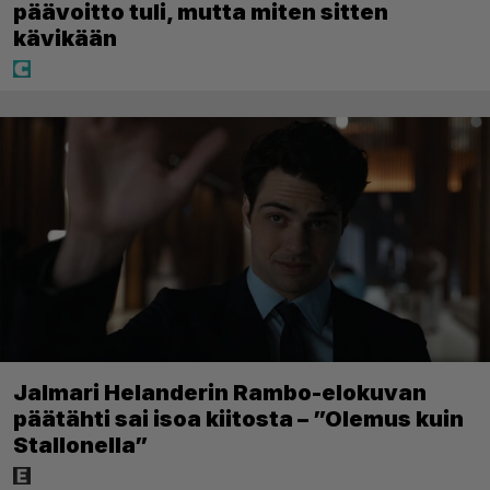
päävoitto tuli, mutta miten sitten
kävikään
Jalmari Helanderin Rambo-elokuvan
päätähti sai isoa kiitosta – ”Olemus kuin
Stallonella”