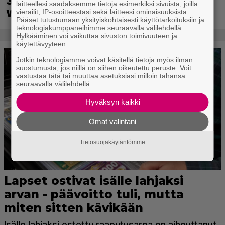
30-vuotias Quake sai uuden episodin
laitteellesi saadaksemme tietoja esimerkiksi sivuista, joilla
Wolfenstein-kehittäjiltä
vierailit, IP-osoitteestasi sekä laitteesi ominaisuuksista.
Pääset tutustumaan yksityiskohtaisesti käyttötarkoituksiin ja
teknologiakumppaneihimme seuraavalla välilehdellä.
Hylkääminen voi vaikuttaa sivuston toimivuuteen ja
käytettävyyteen.
Jotkin teknologiamme voivat käsitellä tietoja myös ilman
suostumusta, jos niillä on siihen oikeutettu peruste. Voit
vastustaa tätä tai muuttaa asetuksiasi milloin tahansa
seuraavalla välilehdellä.
Hyväksyn kaikki
Omat valintani
Tietosuojakäytäntömme