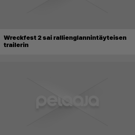
Wreckfest 2 sai rallienglannintäyteisen
trailerin