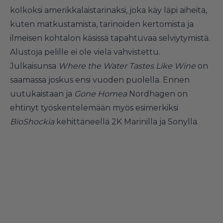
kolkoksi amerikkalaistarinaksi, joka käy läpi aiheita,
kuten matkustamista, tarinoiden kertomista ja
ilmeisen kohtalon käsissä tapahtuvaa selviytymistä.
Alustoja pelille ei ole vielä vahvistettu.
Julkaisunsa
Where the Water Tastes Like Wine
on
saamassa joskus ensi vuoden puolella. Ennen
uutukaistaan ja
Gone Homea
Nordhagen on
ehtinyt työskentelemään myös esimerkiksi
BioShockia
kehittäneellä 2K Marinilla ja Sonylla.