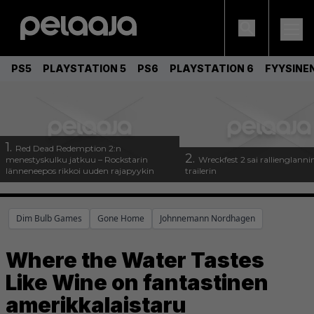
PS5
PLAYSTATION 5
PS6
PLAYSTATION 6
FYYSINE
1.
Red Dead Redemption 2:n
2.
menestyskulku jatkuu – Rockstarin
Wreckfest 2 sai rallienglanni
länneneepos rikkoi uuden rajapyykin
trailerin
Dim Bulb Games
Gone Home
Johnnemann Nordhagen
Where the Water Tastes
Like Wine on fantastinen
amerikkalaistaru