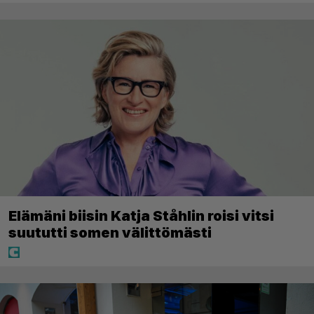
Elämäni biisin Katja Ståhlin roisi vitsi
suututti somen välittömästi