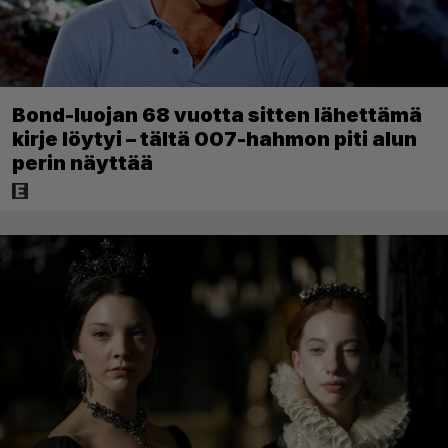
Bond-luojan 68 vuotta sitten lähettämä
kirje löytyi – tältä 007-hahmon piti alun
perin näyttää