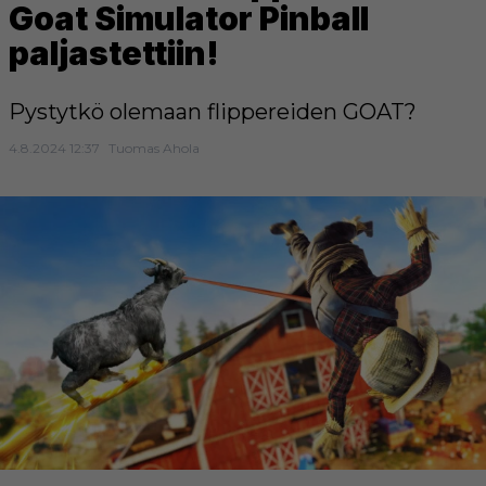
Goat Simulator Pinball
paljastettiin!
Pystytkö olemaan flippereiden GOAT?
4.8.2024 12:37
Tuomas Ahola