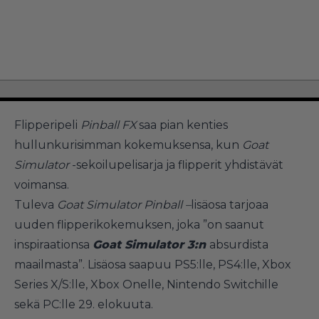
Flipperipeli
Pinball FX
saa pian kenties
hullunkurisimman kokemuksensa, kun
Goat
Simulator
-sekoilupelisarja ja flipperit yhdistävät
voimansa.
Tuleva
Goat Simulator Pinball –
lisäosa tarjoaa
uuden flipperikokemuksen, joka ”on saanut
inspiraationsa
Goat Simulator 3:n
absurdista
maailmasta”. Lisäosa saapuu PS5:lle, PS4:lle, Xbox
Series X/S:lle, Xbox Onelle, Nintendo Switchille
sekä PC:lle 29. elokuuta.