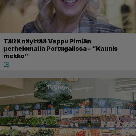
Tältä näyttää Vappu Pimiän
perhelomalla Portugalissa – ”Kaunis
mekko”