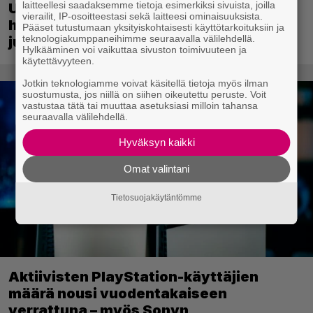
laitteellesi saadaksemme tietoja esimerkiksi sivuista, joilla
Uusi PS Plus -seikkailupeli on saanut
vierailit, IP-osoitteestasi sekä laitteesi ominaisuuksista.
huippuarvostelut – saapui heti
Pääset tutustumaan yksityiskohtaisesti käyttötarkoituksiin ja
teknologiakumppaneihimme seuraavalla välilehdellä.
julkaisupäivänään tilaajien saataville
Hylkääminen voi vaikuttaa sivuston toimivuuteen ja
käytettävyyteen.
Jotkin teknologiamme voivat käsitellä tietoja myös ilman
suostumusta, jos niillä on siihen oikeutettu peruste. Voit
vastustaa tätä tai muuttaa asetuksiasi milloin tahansa
seuraavalla välilehdellä.
Hyväksyn kaikki
Omat valintani
Tietosuojakäytäntömme
Aktiivisten PlayStation-käyttäjien
määrä nousi vuodentakaiseen
verrattuna – myös Sonyn