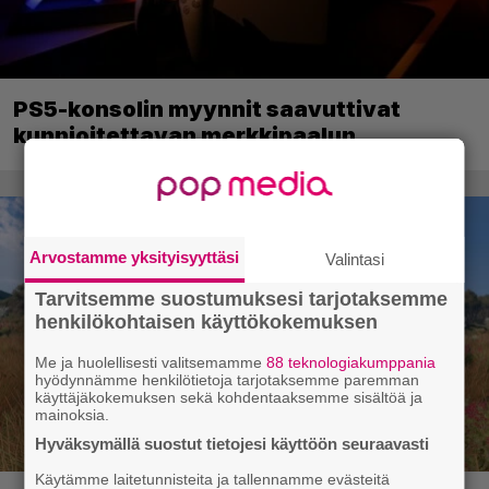
PS5-konsolin myynnit saavuttivat
kunnioitettavan merkkipaalun
Arvostamme yksityisyyttäsi
Valintasi
Tarvitsemme suostumuksesi tarjotaksemme
henkilökohtaisen käyttökokemuksen
Me ja huolellisesti valitsemamme
88 teknologiakumppania
hyödynnämme henkilötietoja tarjotaksemme paremman
käyttäjäkokemuksen sekä kohdentaaksemme sisältöä ja
mainoksia.
Hyväksymällä suostut tietojesi käyttöön seuraavasti
Käytämme laitetunnisteita ja tallennamme evästeitä