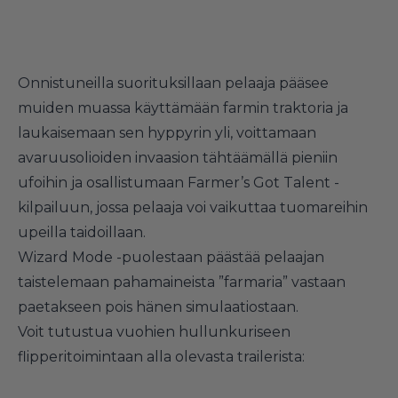
Onnistuneilla suorituksillaan pelaaja pääsee
muiden muassa käyttämään farmin traktoria ja
laukaisemaan sen hyppyrin yli, voittamaan
avaruusolioiden invaasion tähtäämällä pieniin
ufoihin ja osallistumaan Farmer’s Got Talent -
kilpailuun, jossa pelaaja voi vaikuttaa tuomareihin
upeilla taidoillaan.
Wizard Mode -puolestaan päästää pelaajan
taistelemaan pahamaineista ”farmaria” vastaan
paetakseen pois hänen simulaatiostaan.
Voit tutustua vuohien hullunkuriseen
flipperitoimintaan alla olevasta trailerista: