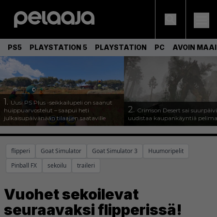
PS5
PLAYSTATION 5
PLAYSTATION
PC
AVOIN MAA
1.
Uusi PS Plus -seikkailupeli on saanut
2.
huippuarvostelut – saapui heti
Crimson Desert sai suurpäivi
julkaisupäivänään tilaajien saataville
uudistaa kaupankäyntiä pelim
flipperi
Goat Simulator
Goat Simulator 3
Huumoripelit
Pinball FX
sekoilu
traileri
Vuohet sekoilevat
seuraavaksi flipperissä!