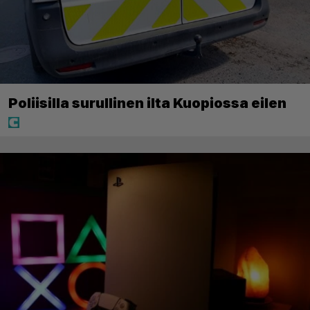
Poliisilla surullinen ilta Kuopiossa eilen