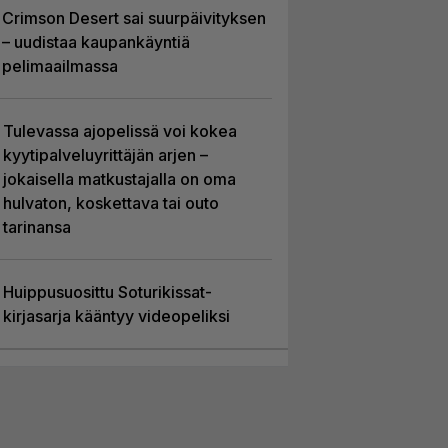
Crimson Desert sai suurpäivityksen
– uudistaa kaupankäyntiä
pelimaailmassa
Tulevassa ajopelissä voi kokea
kyytipalveluyrittäjän arjen –
jokaisella matkustajalla on oma
hulvaton, koskettava tai outo
tarinansa
Huippusuosittu Soturikissat-
kirjasarja kääntyy videopeliksi