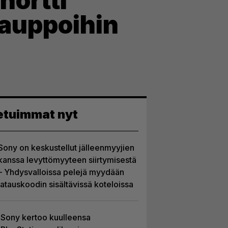
nörtti
kauppoihin
etuimmat nyt
Sony on keskustellut jälleenmyyjien
kanssa levyttömyyteen siirtymisestä
– Yhdysvalloissa pelejä myydään
latauskoodin sisältävissä koteloissa
Sony kertoo kuulleensa