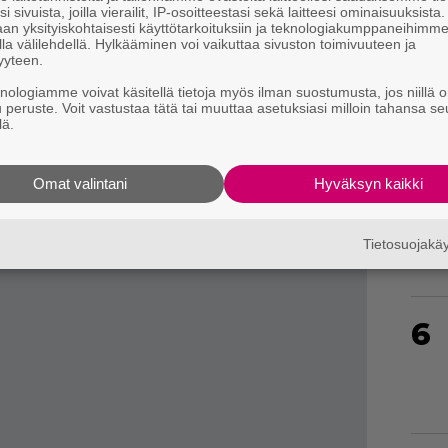
i sivuista, joilla vierailit, IP-osoitteestasi sekä laitteesi ominaisuuksista
ka sisältää pelisarjan ennen-julkaisemattoman
an yksityiskohtaisesti käyttötarkoituksiin ja teknologiakumppaneihimm
entin
, joka päättää Nörtin ensimmäiset
la välilehdellä. Hylkääminen voi vaikuttaa sivuston toimivuuteen ja
4
yyteen.
knologiamme voivat käsitellä tietoja myös ilman suostumusta, jos niillä o
u peruste. Voit vastustaa tätä tai muuttaa asetuksiasi milloin tahansa se
lä.
Omat valintani
Hyväksyn kaikki
5
Tietosuojak
6