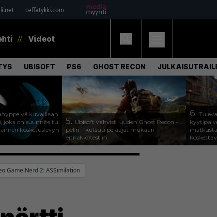
i.net
Leffatykki.com
ehti
Videot
TYS
UBISOFT
PS6
GHOST RECON
JULKAISUTRAIL
6.
hyppelyä kuvaillaan
Tuleva
5.
, joka on suunniteltu
Ubisoft vahvisti uuden Ghost Recon -
kyytipalve
jaimen kosketuslevyn
pelin – kutsuu pelaajat mukaan
matkusta
ennakkotestiin
koskettav
eo Game Nerd 2: ASSimilation