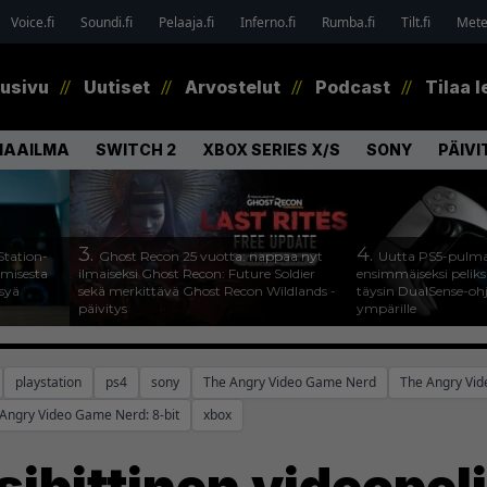
Voice.fi
Soundi.fi
Pelaaja.fi
Inferno.fi
Rumba.fi
Tilt.fi
Metel
tusivu
Uutiset
Arvostelut
Podcast
Tilaa l
MAAILMA
SWITCH 2
XBOX SERIES X/S
SONY
PÄIVI
3.
4.
Station-
Ghost Recon 25 vuotta: nappaa nyt
Uutta PS5-pulma
amisesta
ilmaiseksi Ghost Recon: Future Soldier
ensimmäiseksi peliksi
ysyä
sekä merkittävä Ghost Recon Wildlands -
täysin DualSense-oh
päivitys
ympärille
playstation
ps4
sony
The Angry Video Game Nerd
The Angry Vid
Angry Video Game Nerd: 8-bit
xbox