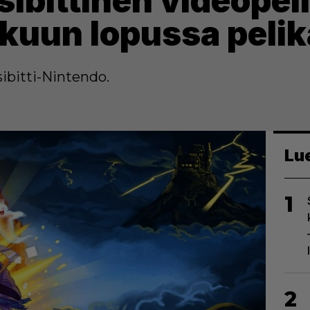
ibittinen videopeli
kuun lopussa peli
ibitti-Nintendo.
Lu
1
2