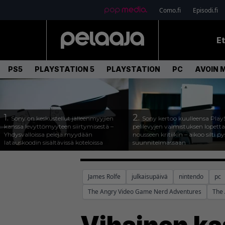
Como.fi
Episodi.fi
E
PS5
PLAYSTATION 5
PLAYSTATION
PC
AVOIN 
1.
2.
Sony on keskustellut jälleenmyyjien
Sony kertoo kuulleensa Play
kanssa levyttömyyteen siirtymisestä –
pelilevyjen valmistuksen lopett
Yhdysvalloissa pelejä myydään
nousseen kritiikin – aikoo silti p
latauskoodin sisältävissä koteloissa
suunnitelmassaan
James Rolfe
julkaisupäivä
nintendo
pc
The Angry Video Game Nerd Adventures
The 