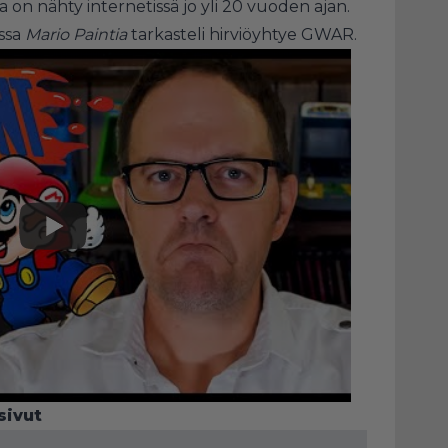
a on nähty internetissä jo yli 20 vuoden ajan.
ssa
Mario Paintia
tarkasteli hirviöyhtye GWAR.
sivut