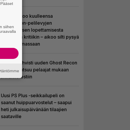
. Pääset
e
Sony kertoo kuulleensa
PlayStation-pelilevyjen
n siihen
valmistuksen lopettamisesta
uraavalla
nousseen kritiikin – aikoo silti pysyä
suunnitelmassaan
Ubisoft vahvisti uuden Ghost Recon
-pelin – kutsuu pelaajat mukaan
äytäntömme
ennakkotestiin
Uusi PS Plus -seikkailupeli on
saanut huippuarvostelut – saapui
heti julkaisupäivänään tilaajien
saataville