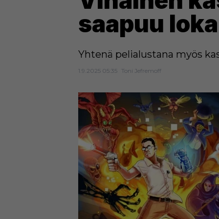
Vihainen kas
saapuu loka
Yhtenä pelialustana myös kas
1.9.2025 05:35
Toni Jefremoff