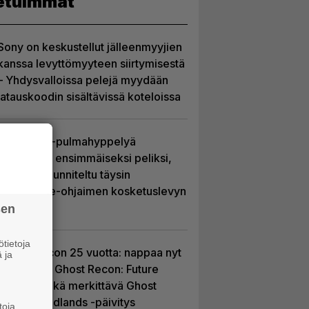
etuimmat
Sony on keskustellut jälleenmyyjien
kanssa levyttömyyteen siirtymisestä
– Yhdysvalloissa pelejä myydään
latauskoodin sisältävissä koteloissa
Uutta PS5-pulmahyppelyä
kuvaillaan ensimmäiseksi peliksi,
joka on suunniteltu täysin
DualSense-ohjaimen kosketuslevyn
ympärille
sen
tietoja
Ghost Recon 25 vuotta: nappaa nyt
 ja
ilmaiseksi Ghost Recon: Future
Soldier sekä merkittävä Ghost
Recon Wildlands -päivitys
toja