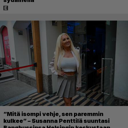
sydämellä”
”Mitä isompi vehje, sen paremmin
kulkee” – Susanna Penttilä suuntasi
Bangbussinsa Helsingin keskustaan