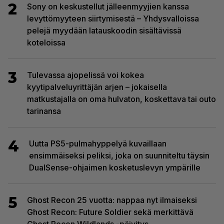
2
Sony on keskustellut jälleenmyyjien kanssa
levyttömyyteen siirtymisestä – Yhdysvalloissa
pelejä myydään latauskoodin sisältävissä
koteloissa
3
Tulevassa ajopelissä voi kokea
kyytipalveluyrittäjän arjen – jokaisella
matkustajalla on oma hulvaton, koskettava tai outo
tarinansa
4
Uutta PS5-pulmahyppelyä kuvaillaan
ensimmäiseksi peliksi, joka on suunniteltu täysin
DualSense-ohjaimen kosketuslevyn ympärille
5
Ghost Recon 25 vuotta: nappaa nyt ilmaiseksi
Ghost Recon: Future Soldier sekä merkittävä
Ghost Recon Wildlands -päivitys