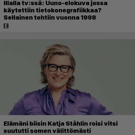
Illalla tv:ssä: Uuno-elokuva jossa
käytettiin tietokonegrafiikkaa?
Sellainen tehtiin vuonna 1998
Elämäni biisin Katja Ståhlin roisi vitsi
suututti somen välittömästi