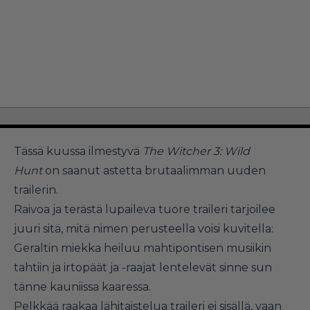
Tässä kuussa ilmestyvä
The Witcher 3: Wild
Hunt
on saanut astetta brutaalimman uuden
trailerin.
Raivoa ja terästä lupaileva tuore traileri tarjoilee
juuri sitä, mitä nimen perusteella voisi kuvitella:
Geraltin miekka heiluu mahtipontisen musiikin
tahtiin ja irtopäät ja -raajat lentelevät sinne sun
tänne kauniissa kaaressa.
Pelkkää raakaa lähitaistelua traileri ei sisällä, vaan