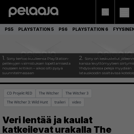
PS5
PLAYSTATION 5
PS6
PLAYSTATION 6
FYYSINE
1.
2.
Sony kertoo kuulleensa PlayStation-
Sony on keskustellut jälleen
pelilevyjen valmistuksen lopettamisesta
kanssa levyttömyyteen siirtymis
nousseen kritiikin – aikoo silti pysyä
Yhdysvalloissa pelejä myydään
suunnitelmassaan
latauskoodin sisältävissä koteloi
CD Projekt RED
The Witcher
The Witcher 3
The Witcher 3: Wild Hunt
traileri
video
Veri lentää ja kaulat
katkeilevat urakalla The