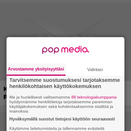
Arvostamme yksityisyyttäsi
Valintasi
Tarvitsemme suostumuksesi tarjotaksemme
henkilökohtaisen käyttökokemuksen
Kerron nyt, miksi Super Mario Galaxy on
paras ja tärkein Mario-peli
Me ja huolellisesti valitsemamme
88 teknologiakumppania
hyödynnämme henkilötietoja tarjotaksemme paremman
käyttäjäkokemuksen sekä kohdentaaksemme sisältöä ja
mainoksia.
Hyväksymällä suostut tietojesi käyttöön seuraavasti
Käytämme laitetunnisteita ja tallennamme evästeitä