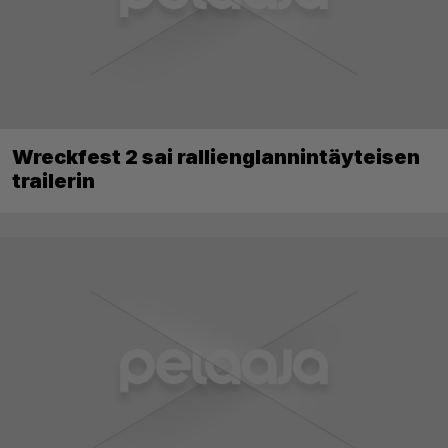
Wreckfest 2 sai rallienglannintäyteisen
trailerin