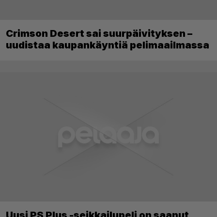
Crimson Desert sai suurpäivityksen –
uudistaa kaupankäyntiä pelimaailmassa
Uusi PS Plus -seikkailupeli on saanut