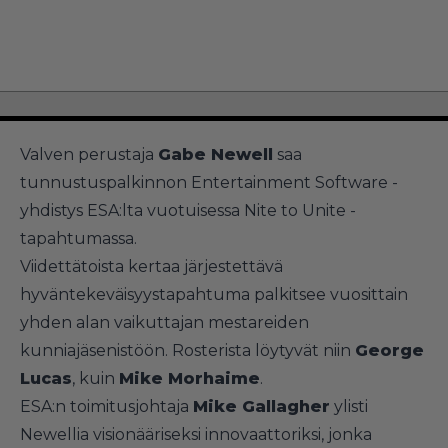
Valven perustaja
Gabe Newell
saa
tunnustuspalkinnon Entertainment Software -
yhdistys ESA:lta vuotuisessa Nite to Unite -
tapahtumassa.
Viidettätoista kertaa järjestettävä
hyväntekeväisyystapahtuma palkitsee vuosittain
yhden alan vaikuttajan mestareiden
kunniajäsenistöön. Rosterista löytyvät niin
George
Lucas
, kuin
Mike Morhaime
.
ESA:n toimitusjohtaja
Mike Gallagher
ylisti
Newellia visionääriseksi innovaattoriksi, jonka