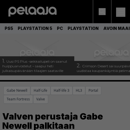
PS5
PLAYSTATION 5
PC
PLAYSTATION
AVOIN MAA
1.
Uusi PS Plus -seikkailupeli on saanut
2.
huippuarvostelut – saapui heti
Crimson Desert sai suurpäivi
julkaisupäivänään tilaajien saataville
uudistaa kaupankäyntiä pelim
Gabe Newell
Half-Life
Half-life 3
HL3
Portal
Team Fortress
Valve
Valven perustaja Gabe
Newell palkitaan