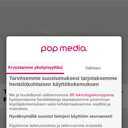
Arvostamme yksityisyyttäsi
Valintasi
Tarvitsemme suostumuksesi tarjotaksemme
henkilökohtaisen käyttökokemuksen
Tässä ovat seuraavat Xbox Game Pass -
Me ja huolellisesti valitsemamme
88 teknologiakumppania
pelit
hyödynnämme henkilötietoja tarjotaksemme paremman
käyttäjäkokemuksen sekä kohdentaaksemme sisältöä ja
mainoksia.
Hyväksymällä suostut tietojesi käyttöön seuraavasti
Käytämme laitetunnisteita ja tallennamme evästeitä