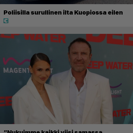
Poliisilla surullinen ilta Kuopiossa eilen
”Nukuimme kaikki viisi samassa