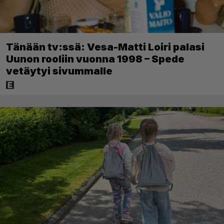
Tänään tv:ssä: Vesa-Matti Loiri palasi
Uunon rooliin vuonna 1998 – Spede
vetäytyi sivummalle