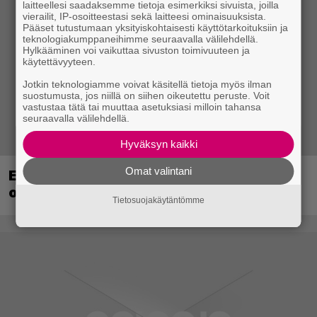
laitteellesi saadaksemme tietoja esimerkiksi sivuista, joilla
vierailit, IP-osoitteestasi sekä laitteesi ominaisuuksista.
Pääset tutustumaan yksityiskohtaisesti käyttötarkoituksiin ja
teknologiakumppaneihimme seuraavalla välilehdellä.
Hylkääminen voi vaikuttaa sivuston toimivuuteen ja
käytettävyyteen.
Jotkin teknologiamme voivat käsitellä tietoja myös ilman
suostumusta, jos niillä on siihen oikeutettu peruste. Voit
vastustaa tätä tai muuttaa asetuksiasi milloin tahansa
seuraavalla välilehdellä.
Hyväksyn kaikki
Omat valintani
EA myytiin Saudi-Arabiaan – yhtiöltä
odotetaan massairtisanomisia
Tietosuojakäytäntömme