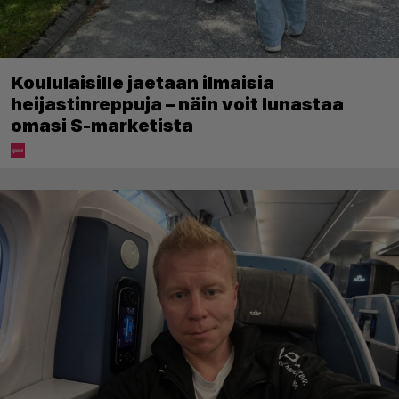
Koululaisille jaetaan ilmaisia
heijastinreppuja – näin voit lunastaa
omasi S-marketista