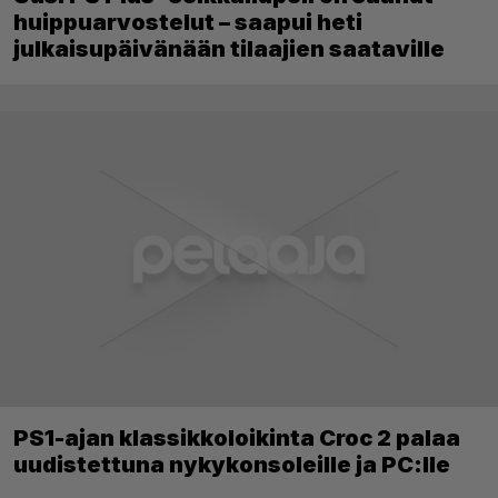
huippuarvostelut – saapui heti
julkaisupäivänään tilaajien saataville
PS1-ajan klassikkoloikinta Croc 2 palaa
uudistettuna nykykonsoleille ja PC:lle