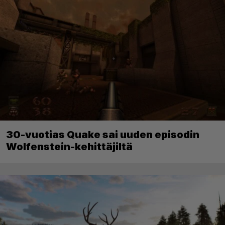
30-vuotias Quake sai uuden episodin
Wolfenstein-kehittäjiltä