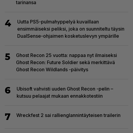
tarinansa
4
Uutta PS5-pulmahyppelyä kuvaillaan
ensimmäiseksi peliksi, joka on suunniteltu täysin
DualSense-ohjaimen kosketuslevyn ympärille
5
Ghost Recon 25 vuotta: nappaa nyt ilmaiseksi
Ghost Recon: Future Soldier sekä merkittävä
Ghost Recon Wildlands -päivitys
6
Ubisoft vahvisti uuden Ghost Recon -pelin –
kutsuu pelaajat mukaan ennakkotestiin
7
Wreckfest 2 sai rallienglannintäyteisen trailerin