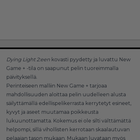
Dying Light 2:een
kovasti pyydetty ja luvattu New
Game + -tila on saapunut pelin tuoreimmalla
päivityksellä.
Perinteiseen malliin New Game + tarjoaa
mahdollisuuden aloittaa pelin uudelleen alusta
säilyttämällä edellispelikerrasta kerrytetyt esineet,
kyvyt ja aseet muutamaa poikkeusta
lukuunottamatta. Kokemus ei ole silti välttämättä
helpompi, sillä vihollisten kerrotaan skaalautuvan
pelaajan tason mukaan. Mukaan luvataan myös