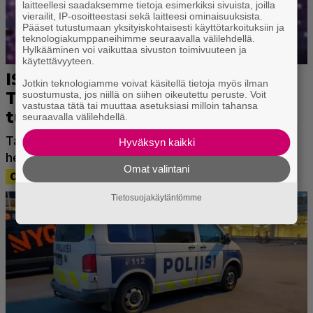
laitteellesi saadaksemme tietoja esimerkiksi sivuista, joilla
vierailit, IP-osoitteestasi sekä laitteesi ominaisuuksista.
Pääset tutustumaan yksityiskohtaisesti käyttötarkoituksiin ja
teknologiakumppaneihimme seuraavalla välilehdellä.
Hylkääminen voi vaikuttaa sivuston toimivuuteen ja
käytettävyyteen.
Jotkin teknologiamme voivat käsitellä tietoja myös ilman
suostumusta, jos niillä on siihen oikeutettu peruste. Voit
vastustaa tätä tai muuttaa asetuksiasi milloin tahansa
seuraavalla välilehdellä.
Hyväksyn kaikki
Omat valintani
Tietosuojakäytäntömme