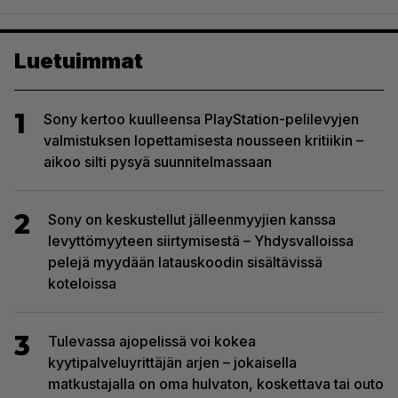
Luetuimmat
1
Sony kertoo kuulleensa PlayStation-pelilevyjen
valmistuksen lopettamisesta nousseen kritiikin –
aikoo silti pysyä suunnitelmassaan
2
Sony on keskustellut jälleenmyyjien kanssa
levyttömyyteen siirtymisestä – Yhdysvalloissa
pelejä myydään latauskoodin sisältävissä
koteloissa
3
Tulevassa ajopelissä voi kokea
kyytipalveluyrittäjän arjen – jokaisella
matkustajalla on oma hulvaton, koskettava tai outo