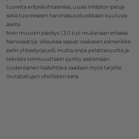
tuoreita erityiskohtaamisia, uusia Inhibitor-piiloja
sekä tuoreeseen harvinaisuusluokkaan kuuluvia
aseita.
Noin muuten päivitys 1.3.0 tuo mukanaan erilaisia
hienosäätöjä. Viilauksia saavat osakseen esimerkiksi
pelin yhteistyöpuoli, mutta onpa pelattavuutta ja
teknistä toimivuuttakin pyritty säätämään.
Uudenlainen lisätehtävä saadaan myös tarjolle
mutatoitujen vihollisten kera.