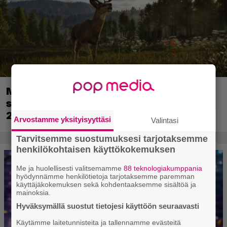
Metsästyssimulaattorin jatko-osa
saapuu ensi kuussa – Way of the Hunter
2 päivättiin
Arvostamme yksityisyyttäsi
Valintasi
Tarvitsemme suostumuksesi tarjotaksemme
henkilökohtaisen käyttökokemuksen
Me ja huolellisesti valitsemamme
88 teknologiakumppania
hyödynnämme henkilötietoja tarjotaksemme paremman
käyttäjäkokemuksen sekä kohdentaaksemme sisältöä ja
mainoksia.
Hyväksymällä suostut tietojesi käyttöön seuraavasti
Käytämme laitetunnisteita ja tallennamme evästeitä