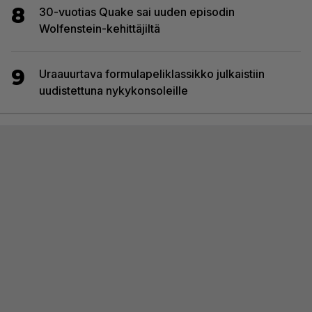
8
30-vuotias Quake sai uuden episodin
Wolfenstein-kehittäjiltä
9
Uraauurtava formulapeliklassikko julkaistiin
uudistettuna nykykonsoleille