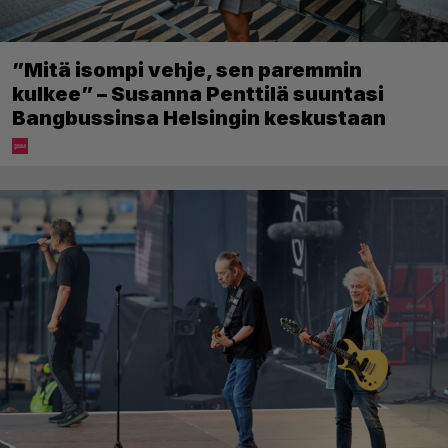
”Mitä isompi vehje, sen paremmin
kulkee” – Susanna Penttilä suuntasi
Bangbussinsa Helsingin keskustaan