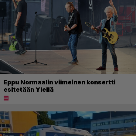
Eppu Normaalin viimeinen konsertti
esitetään Ylellä