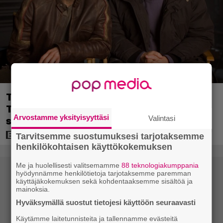
Tänään tv:ssä: Steven Spielbergin ja
Tom Cruisen kaveruus loppui 21 vuotta
Arvostamme yksityisyyttäsi
Valintasi
sitten – Syynä Cruisen nolo käytös
Tarvitsemme suostumuksesi tarjotaksemme
henkilökohtaisen käyttökokemuksen
Me ja huolellisesti valitsemamme
88 teknologiakumppania
hyödynnämme henkilötietoja tarjotaksemme paremman
käyttäjäkokemuksen sekä kohdentaaksemme sisältöä ja
mainoksia.
Hyväksymällä suostut tietojesi käyttöön seuraavasti
Käytämme laitetunnisteita ja tallennamme evästeitä