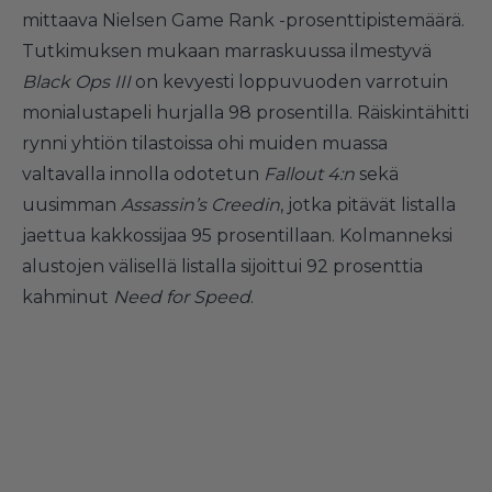
mittaava Nielsen Game Rank -prosenttipistemäärä.
Tutkimuksen mukaan marraskuussa ilmestyvä
Black Ops III
on kevyesti loppuvuoden varrotuin
monialustapeli hurjalla 98 prosentilla. Räiskintähitti
rynni yhtiön tilastoissa ohi muiden muassa
valtavalla innolla odotetun
Fallout 4:n
sekä
uusimman
Assassin’s Creedin
, jotka pitävät listalla
jaettua kakkossijaa 95 prosentillaan. Kolmanneksi
alustojen välisellä listalla sijoittui 92 prosenttia
kahminut
Need for Speed
.