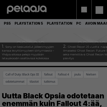
PS5
PLAYSTATION 5
PLAYSTATION
PC
AVOIN MAA
1.
2.
Sony on keskustellut jälleenmyyjien
Ghost Recon 25 vuotta: nap
kanssa levyttömyyteen siirtymisestä –
ilmaiseksi Ghost Recon: Future S
Yhdysvalloissa pelejä myydään
sekä merkittävä Ghost Recon Wi
latauskoodin sisältävissä koteloissa
päivitys
Call of Duty: Black Ops III
fallout
Fallout 4
joulu
Nielsen
odotetuimmat
tilastot
tutkimus
Uutta Black Opsia odotetaan
enemmän kuin Fallout 4:ää,