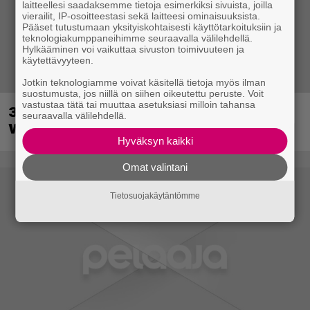
laitteellesi saadaksemme tietoja esimerkiksi sivuista, joilla
vierailit, IP-osoitteestasi sekä laitteesi ominaisuuksista.
Pääset tutustumaan yksityiskohtaisesti käyttötarkoituksiin ja
teknologiakumppaneihimme seuraavalla välilehdellä.
Hylkääminen voi vaikuttaa sivuston toimivuuteen ja
käytettävyyteen.
Jotkin teknologiamme voivat käsitellä tietoja myös ilman
suostumusta, jos niillä on siihen oikeutettu peruste. Voit
vastustaa tätä tai muuttaa asetuksiasi milloin tahansa
30-vuotias Quake sai uuden episodin
seuraavalla välilehdellä.
Wolfenstein-kehittäjiltä
Hyväksyn kaikki
Omat valintani
Tietosuojakäytäntömme