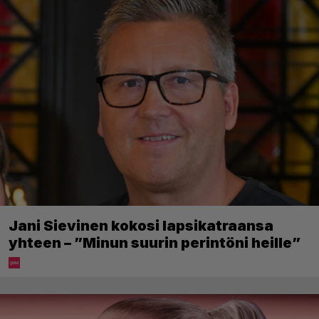
Jani Sievinen kokosi lapsikatraansa
yhteen – ”Minun suurin perintöni heille”