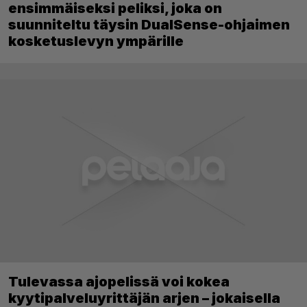
ensimmäiseksi peliksi, joka on
suunniteltu täysin DualSense-ohjaimen
kosketuslevyn ympärille
Tulevassa ajopelissä voi kokea
kyytipalveluyrittäjän arjen – jokaisella