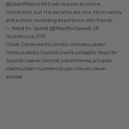
@DeanRheims
NFS will require an online
connection, but the benefits are nice. More variety
and a more rewarding experience with friends.
— Need for Speed (@NeedforSpeed)
28.
toukokuuta 2015
Ghost Games kertoi verkko-ominaisuuksien
toimivuudesta huolestuneille pelaajille
Need for
Speedin
saavan ikiomat palvelimensa, ja lupasi
vaatimuksien tuomien etujen olevan vaivan
arvoisia.