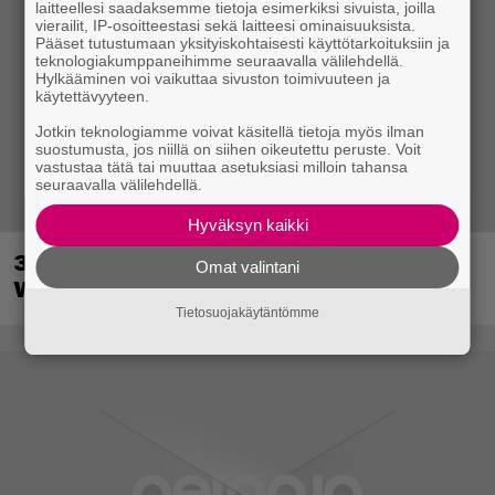
laitteellesi saadaksemme tietoja esimerkiksi sivuista, joilla
vierailit, IP-osoitteestasi sekä laitteesi ominaisuuksista.
Pääset tutustumaan yksityiskohtaisesti käyttötarkoituksiin ja
teknologiakumppaneihimme seuraavalla välilehdellä.
Hylkääminen voi vaikuttaa sivuston toimivuuteen ja
käytettävyyteen.
Jotkin teknologiamme voivat käsitellä tietoja myös ilman
suostumusta, jos niillä on siihen oikeutettu peruste. Voit
vastustaa tätä tai muuttaa asetuksiasi milloin tahansa
seuraavalla välilehdellä.
Hyväksyn kaikki
30-vuotias Quake sai uuden episodin
Omat valintani
Wolfenstein-kehittäjiltä
Tietosuojakäytäntömme