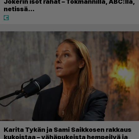
Jokerin isot rahat – Tokmannilla, ABC:lla,
netissä…
Karita Tykän ja Sami Saikkosen rakkaus
kukoistaa – vähäpukeista hempeilyä ja