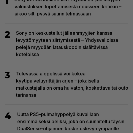
1
valmistuksen lopettamisesta nousseen kritiikin –
aikoo silti pysyä suunnitelmassaan
2
Sony on keskustellut jälleenmyyjien kanssa
levyttömyyteen siirtymisestä – Yhdysvalloissa
pelejä myydään latauskoodin sisältävissä
koteloissa
3
Tulevassa ajopelissä voi kokea
kyytipalveluyrittäjän arjen – jokaisella
matkustajalla on oma hulvaton, koskettava tai outo
tarinansa
4
Uutta PS5-pulmahyppelyä kuvaillaan
ensimmäiseksi peliksi, joka on suunniteltu täysin
DualSense-ohjaimen kosketuslevyn ympärille