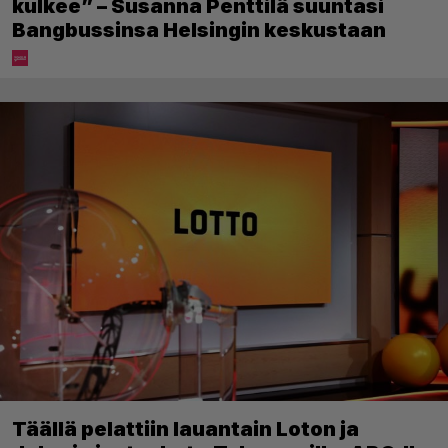
kulkee” – Susanna Penttilä suuntasi
Bangbussinsa Helsingin keskustaan
Täällä pelattiin lauantain Loton ja