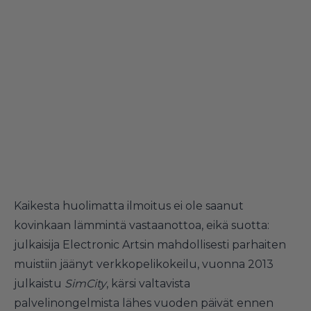
Kaikesta huolimatta ilmoitus ei ole saanut
kovinkaan lämmintä vastaanottoa, eikä suotta:
julkaisija Electronic Artsin mahdollisesti parhaiten
muistiin jäänyt verkkopelikokeilu, vuonna 2013
julkaistu
SimCity
, kärsi valtavista
palvelinongelmista lähes
vuoden päivät
ennen