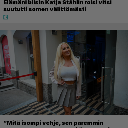
Elämäni biisin Katja Ståhlin roisi vitsi
suututti somen välittömästi
”Mitä isompi vehje, sen paremmin