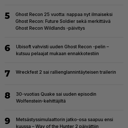
5
Ghost Recon 25 vuotta: nappaa nyt ilmaiseksi
Ghost Recon: Future Soldier sekä merkittävä
Ghost Recon Wildlands -päivitys
6
Ubisoft vahvisti uuden Ghost Recon -pelin –
kutsuu pelaajat mukaan ennakkotestiin
7
Wreckfest 2 sai rallienglannintäyteisen trailerin
8
30-vuotias Quake sai uuden episodin
Wolfenstein-kehittäjiltä
9
Metsästyssimulaattorin jatko-osa saapuu ensi
kuussa – Way of the Hunter 2 päivättiin