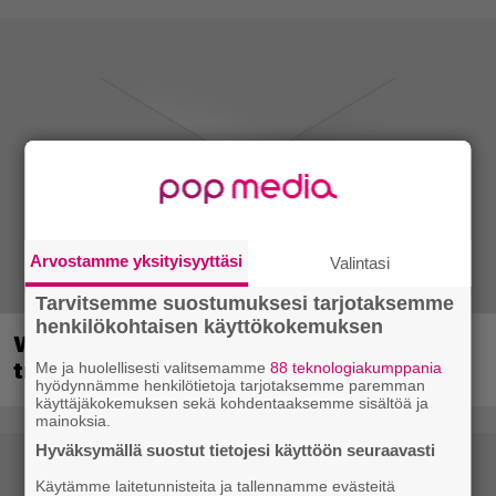
Arvostamme yksityisyyttäsi
Valintasi
Tarvitsemme suostumuksesi tarjotaksemme
henkilökohtaisen käyttökokemuksen
Wreckfest 2 sai rallienglannintäyteisen
trailerin
Me ja huolellisesti valitsemamme
88 teknologiakumppania
hyödynnämme henkilötietoja tarjotaksemme paremman
käyttäjäkokemuksen sekä kohdentaaksemme sisältöä ja
mainoksia.
Hyväksymällä suostut tietojesi käyttöön seuraavasti
Käytämme laitetunnisteita ja tallennamme evästeitä