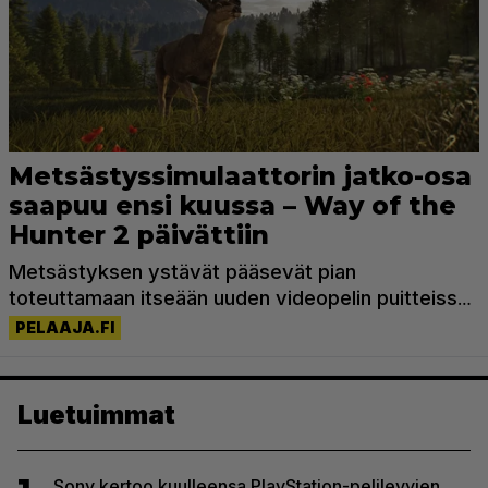
Luetuimmat
Sony kertoo kuulleensa PlayStation-pelilevyjen