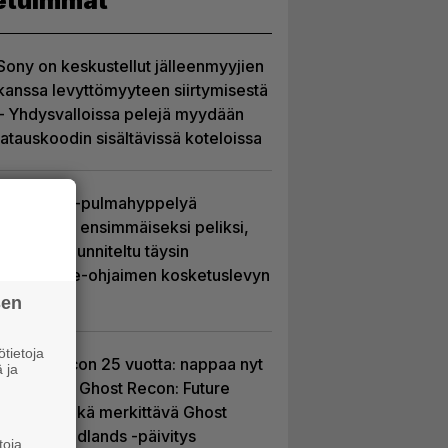
etuimmat
Sony on keskustellut jälleenmyyjien
kanssa levyttömyyteen siirtymisestä
– Yhdysvalloissa pelejä myydään
latauskoodin sisältävissä koteloissa
Uutta PS5-pulmahyppelyä
kuvaillaan ensimmäiseksi peliksi,
joka on suunniteltu täysin
DualSense-ohjaimen kosketuslevyn
ympärille
sen
tietoja
Ghost Recon 25 vuotta: nappaa nyt
 ja
ilmaiseksi Ghost Recon: Future
Soldier sekä merkittävä Ghost
Recon Wildlands -päivitys
toja