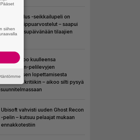
. Pääset
e
Uusi PS Plus -seikkailupeli on
saanut huippuarvostelut – saapui
n siihen
heti julkaisupäivänään tilaajien
uraavalla
saataville
Sony kertoo kuulleensa
PlayStation-pelilevyjen
valmistuksen lopettamisesta
äytäntömme
nousseen kritiikin – aikoo silti pysyä
suunnitelmassaan
Ubisoft vahvisti uuden Ghost Recon
-pelin – kutsuu pelaajat mukaan
ennakkotestiin