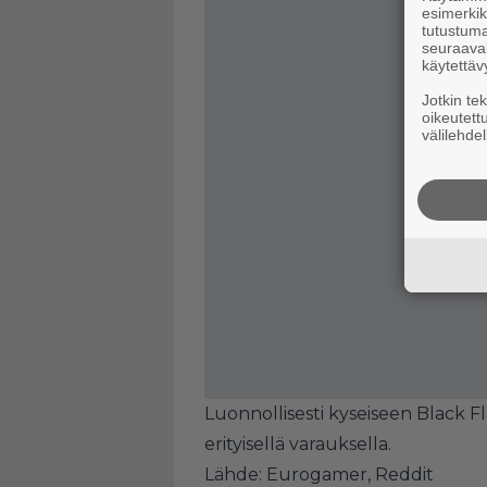
esimerkiks
tutustuma
seuraaval
käytettäv
Jotkin te
oikeutett
välilehdel
Luonnollisesti kyseiseen Black F
erityisellä varauksella.
Lähde:
Eurogamer
,
Reddit