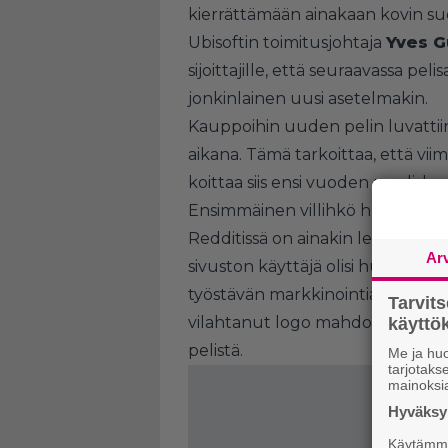
kierrättämään ainakaan kovin s
Ubisoftin toimitusjohtaja
Yves G
sijoittajille, että seuraavassa pel
jonkinlainen uusi asetelmakin.
Kauppoihin uuden pelin luvattii
aikana. Tämä tarkoittaa, että viim
koittaa siis ensi vuoden maalisku
Ensimmäinen villihkö huhusatsi u
Redditissä on ainakin levinnyt a
Ar
sivuston käyttäjä olisi huomann
työstävän markkinointia varten Pow
Tarvit
vilahtanut logo mahdollisesti pir
käytt
pelistä.
Me ja huo
tarjotak
mainoksi
Hyväksym
Käytämme 