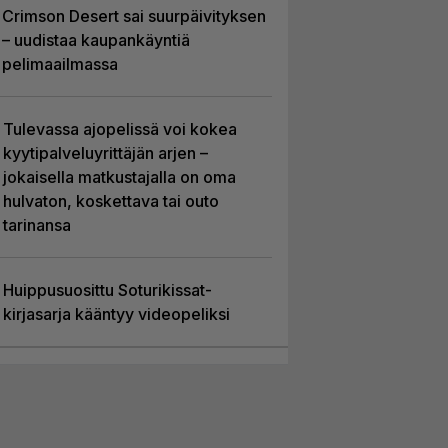
Crimson Desert sai suurpäivityksen
– uudistaa kaupankäyntiä
pelimaailmassa
Tulevassa ajopelissä voi kokea
kyytipalveluyrittäjän arjen –
jokaisella matkustajalla on oma
hulvaton, koskettava tai outo
tarinansa
Huippusuosittu Soturikissat-
kirjasarja kääntyy videopeliksi