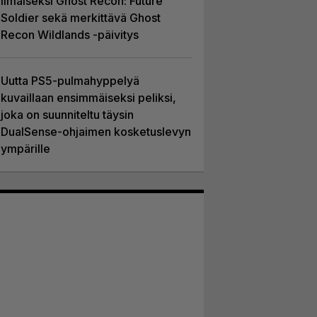
ilmaiseksi Ghost Recon: Future
Soldier sekä merkittävä Ghost
Recon Wildlands -päivitys
Uutta PS5-pulmahyppelyä
kuvaillaan ensimmäiseksi peliksi,
joka on suunniteltu täysin
DualSense-ohjaimen kosketuslevyn
ympärille