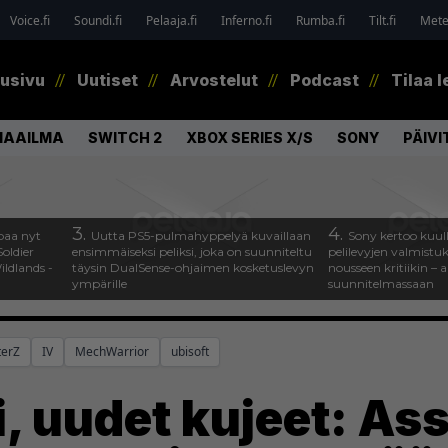
Voice.fi
Soundi.fi
Pelaaja.fi
Inferno.fi
Rumba.fi
Tilt.fi
Metel
tusivu
Uutiset
Arvostelut
Podcast
Tilaa l
MAAILMA
SWITCH 2
XBOX SERIES X/S
SONY
PÄIVI
3.
4.
paa nyt
Uutta PS5-pulmahyppelyä kuvaillaan
Sony kertoo kuul
oldier
ensimmäiseksi peliksi, joka on suunniteltu
pelilevyjen valmistu
ldlands -
täysin DualSense-ohjaimen kosketuslevyn
nousseen kritiikin – a
ympärille
suunnitelmassaan
terZ
IV
MechWarrior
ubisoft
, uudet kujeet: As