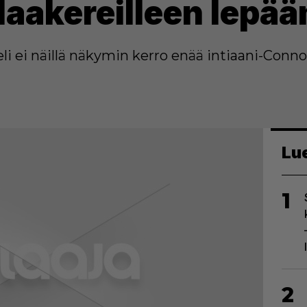
 laakereilleen lep
i ei näillä näkymin kerro enää intiaani-Connor
Lu
1
2