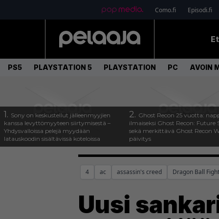
Como.fi
Episodi.fi
E
PS5
PLAYSTATION 5
PLAYSTATION
PC
AVOIN 
1.
2.
Sony on keskustellut jälleenmyyjien
Ghost Recon 25 vuotta: nap
kanssa levyttömyyteen siirtymisestä –
ilmaiseksi Ghost Recon: Future S
Yhdysvalloissa pelejä myydään
sekä merkittävä Ghost Recon Wi
latauskoodin sisältävissä koteloissa
päivitys
4
ac
assassin's creed
Dragon Ball Figh
Uusi sankari