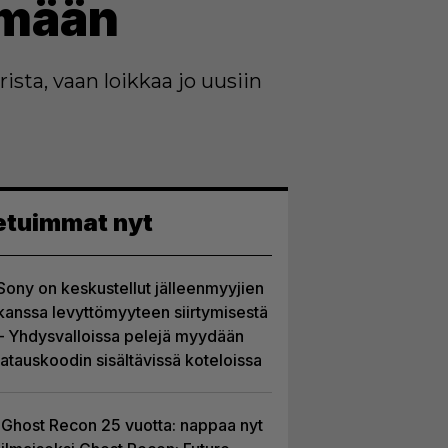
äämään
ista, vaan loikkaa jo uusiin
etuimmat nyt
Sony on keskustellut jälleenmyyjien
kanssa levyttömyyteen siirtymisestä
– Yhdysvalloissa pelejä myydään
latauskoodin sisältävissä koteloissa
Ghost Recon 25 vuotta: nappaa nyt