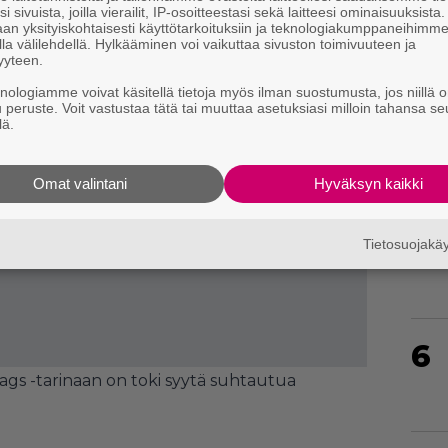
i sivuista, joilla vierailit, IP-osoitteestasi sekä laitteesi ominaisuuksista
an yksityiskohtaisesti käyttötarkoituksiin ja teknologiakumppaneihimm
la välilehdellä. Hylkääminen voi vaikuttaa sivuston toimivuuteen ja
4
yyteen.
knologiamme voivat käsitellä tietoja myös ilman suostumusta, jos niillä o
u peruste. Voit vastustaa tätä tai muuttaa asetuksiasi milloin tahansa se
lä.
Omat valintani
Hyväksyn kaikki
5
Tietosuojak
6
lags -tarinaan on toki syytä suhtautua