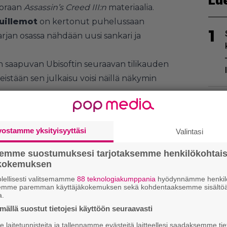
Lu
uoraan
Assassin’s Creed III:n
materiaalia.
uillemot
on kertonut puhelussaan
1
isarjan osassa nähdään uusi sankari ja
n saapuvan Ubisoftin seuraavan tilikauden
eistään sen julkaisu voisi näillä näkymin
ussa.
2
udesta asetelemasta onkin jo liikkeellä.
iemmin päivällä tarina, jonka mukaan eräs
vostamme yksityisyyttäsi
Valintasi
ut lentokoneessa ollessaan muuan naisen
erPoint-esitystä. Siinä olisi ilmeisesti
semme suostumuksesi tarjotaksemme henkilökohtai
aattiteemaisesta Assassin’s Creed: Black Flags -
ökokemuksen
lellisesti valitsemamme
88 teknologiakumppania
hyödynnämme henkilö
3
semme paremman käyttäjäkokemuksen sekä kohdentaaksemme sisältöä
a.
ällä suostut tietojesi käyttöön seuraavasti
laitetunnisteita ja tallennamme evästeitä laitteellesi saadaksemme tie