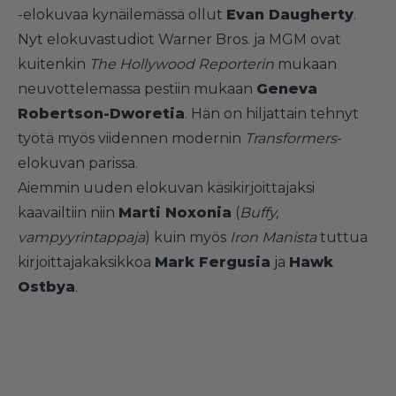
-elokuvaa kynäilemässä ollut
Evan Daugherty
.
Nyt elokuvastudiot Warner Bros. ja MGM ovat
kuitenkin
The Hollywood Reporterin
mukaan
neuvottelemassa pestiin mukaan
Geneva
Robertson-Dworetia
. Hän on hiljattain tehnyt
työtä myös viidennen modernin
Transformers
-
elokuvan parissa.
Aiemmin uuden elokuvan käsikirjoittajaksi
kaavailtiin niin
Marti Noxonia
(
Buffy,
vampyyrintappaja
) kuin myös
Iron Manista
tuttua
kirjoittajakaksikkoa
Mark Fergusia
ja
Hawk
Ostbya
.