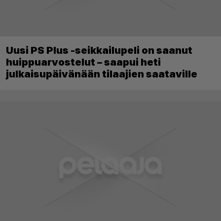
Uusi PS Plus -seikkailupeli on saanut
huippuarvostelut – saapui heti
julkaisupäivänään tilaajien saataville