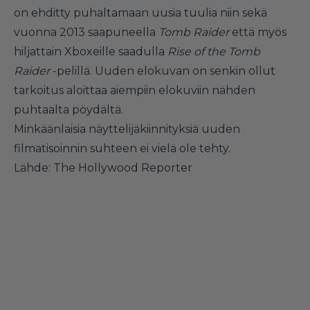
on ehditty puhaltamaan uusia tuulia niin sekä
vuonna 2013 saapuneella
Tomb Raider
että myös
hiljattain Xboxeille saadulla
Rise of the Tomb
Raider
-pelillä. Uuden elokuvan on senkin ollut
tarkoitus aloittaa aiempiin elokuviin nähden
puhtaalta pöydältä.
Minkäänlaisia näyttelijäkiinnityksiä uuden
filmatisoinnin suhteen ei vielä ole tehty.
Lähde:
The Hollywood Reporter