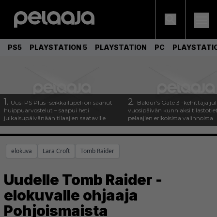
PS5
PLAYSTATION 5
PLAYSTATION
PC
PLAYSTATI
1.
2.
Uusi PS Plus -seikkailupeli on saanut
Baldur’s Gate 3 -kehittäjä jul
huippuarvostelut – saapui heti
vuosipäivän kunniaksi tilastotie
julkaisupäivänään tilaajien saataville
pelaajien erikoisista valinnoista
elokuva
Lara Croft
Tomb Raider
Uudelle Tomb Raider -
elokuvalle ohjaaja
Pohjoismaista