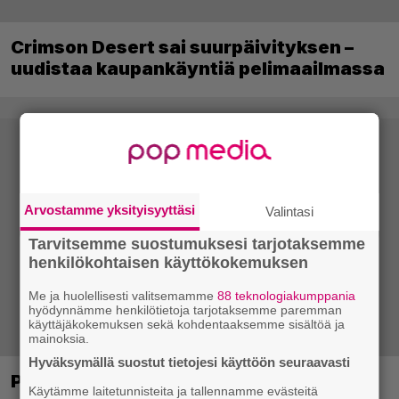
Crimson Desert sai suurpäivityksen –
uudistaa kaupankäyntiä pelimaailmassa
Arvostamme yksityisyyttäsi
Valintasi
Tarvitsemme suostumuksesi tarjotaksemme
henkilökohtaisen käyttökokemuksen
Me ja huolellisesti valitsemamme
88 teknologiakumppania
hyödynnämme henkilötietoja tarjotaksemme paremman
käyttäjäkokemuksen sekä kohdentaaksemme sisältöä ja
mainoksia.
Hyväksymällä suostut tietojesi käyttöön seuraavasti
PS1-ajan klassikkoloikinta Croc 2 palaa
Käytämme laitetunnisteita ja tallennamme evästeitä