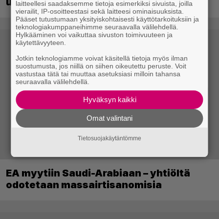
uudistettuna nykykonsoleille ja PC:lle
laitteellesi saadaksemme tietoja esimerkiksi sivuista, joilla
vierailit, IP-osoitteestasi sekä laitteesi ominaisuuksista.
Pääset tutustumaan yksityiskohtaisesti käyttötarkoituksiin ja
teknologiakumppaneihimme seuraavalla välilehdellä.
Hylkääminen voi vaikuttaa sivuston toimivuuteen ja
käytettävyyteen.
Jotkin teknologiamme voivat käsitellä tietoja myös ilman
suostumusta, jos niillä on siihen oikeutettu peruste. Voit
vastustaa tätä tai muuttaa asetuksiasi milloin tahansa
seuraavalla välilehdellä.
Hyväksyn kaikki
Omat valintani
Tietosuojakäytäntömme
EA myytiin Saudi-Arabiaan – yhtiöltä
odotetaan massairtisanomisia