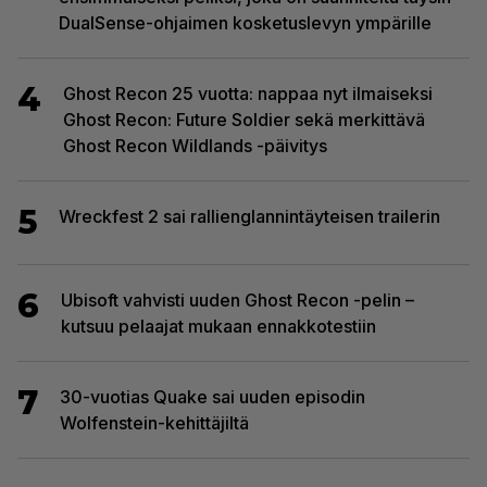
DualSense-ohjaimen kosketuslevyn ympärille
4
Ghost Recon 25 vuotta: nappaa nyt ilmaiseksi
Ghost Recon: Future Soldier sekä merkittävä
Ghost Recon Wildlands -päivitys
5
Wreckfest 2 sai rallienglannintäyteisen trailerin
6
Ubisoft vahvisti uuden Ghost Recon -pelin –
kutsuu pelaajat mukaan ennakkotestiin
7
30-vuotias Quake sai uuden episodin
Wolfenstein-kehittäjiltä