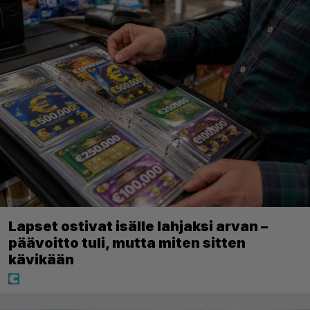
Lapset ostivat isälle lahjaksi arvan –
päävoitto tuli, mutta miten sitten
kävikään