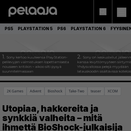
PS5
PLAYSTATION 5
PS6
PLAYSTATION 6
FYYSINE
1.
2.
Sony kertoo kuulleensa PlayStation-
Sony on keskustellut jälleen
pelilevyjen valmistuksen lopettamisesta
kanssa levyttömyyteen siirtymis
nousseen kritiikin – aikoo silti pysyä
Yhdysvalloissa pelejä myydään
suunnitelmassaan
latauskoodin sisältävissä koteloi
2K Games
Advent
Bioshock
Take-Two
teaser
XCOM
Utopiaa, hakkereita ja
synkkiä valheita – mitä
ihmettä BioShock-julkaisija