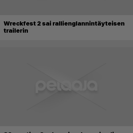
Wreckfest 2 sai rallienglannintäyteisen
trailerin