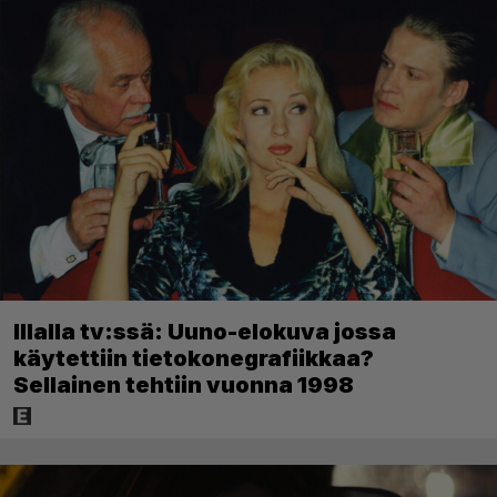
Illalla tv:ssä: Uuno-elokuva jossa
käytettiin tietokonegrafiikkaa?
Sellainen tehtiin vuonna 1998