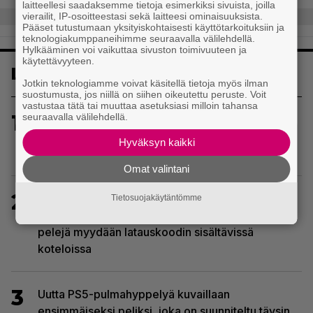
laitteellesi saadaksemme tietoja esimerkiksi sivuista, joilla
vierailit, IP-osoitteestasi sekä laitteesi ominaisuuksista.
Pääset tutustumaan yksityiskohtaisesti käyttötarkoituksiin ja
teknologiakumppaneihimme seuraavalla välilehdellä.
Hylkääminen voi vaikuttaa sivuston toimivuuteen ja
käytettävyyteen.
Luetuimmat
Jotkin teknologiamme voivat käsitellä tietoja myös ilman
suostumusta, jos niillä on siihen oikeutettu peruste. Voit
vastustaa tätä tai muuttaa asetuksiasi milloin tahansa
1
seuraavalla välilehdellä.
Sony kertoo kuulleensa PlayStation-pelilevyjen
valmistuksen lopettamisesta nousseen kritiikin –
Hyväksyn kaikki
aikoo silti pysyä suunnitelmassaan
Omat valintani
2
Sony on keskustellut jälleenmyyjien kanssa
Tietosuojakäytäntömme
levyttömyyteen siirtymisestä – Yhdysvalloissa
pelejä myydään latauskoodin sisältävissä
koteloissa
3
Uutta PS5-pulmahyppelyä kuvaillaan
ensimmäiseksi peliksi, joka on suunniteltu täysin