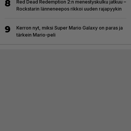
8
Red Dead Redemption 2:n menestyskulku jatkuu –
Rockstarin länneneepos rikkoi uuden rajapyykin
9
Kerron nyt, miksi Super Mario Galaxy on paras ja
tärkein Mario-peli