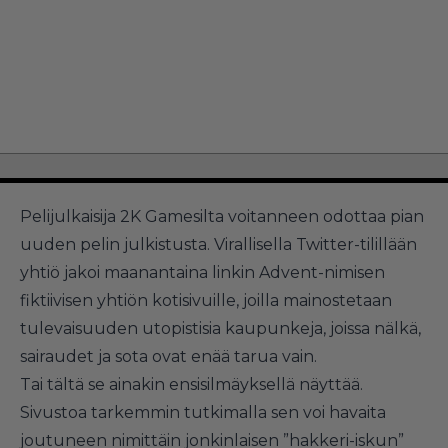
Pelijulkaisija 2K Gamesilta voitanneen odottaa pian
uuden pelin julkistusta. Virallisella Twitter-tilillään
yhtiö jakoi maanantaina linkin
Advent-nimisen
fiktiivisen yhtiön kotisivuille
, joilla mainostetaan
tulevaisuuden utopistisia kaupunkeja, joissa nälkä,
sairaudet ja sota ovat enää tarua vain.
Tai tältä se ainakin ensisilmäyksellä näyttää.
Sivustoa tarkemmin tutkimalla sen voi havaita
joutuneen nimittäin jonkinlaisen ”hakkeri-iskun”