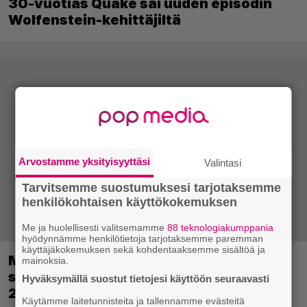
30-vuotias Quake sai uuden episodin
Wolfenstein-kehittäjiltä
Arvostamme yksityisyyttäsi
Valintasi
Tarvitsemme suostumuksesi tarjotaksemme
henkilökohtaisen käyttökokemuksen
Me ja huolellisesti valitsemamme
88 teknologiakumppania
hyödynnämme henkilötietoja tarjotaksemme paremman
käyttäjäkokemuksen sekä kohdentaaksemme sisältöä ja
Metsästyssimulaattorin jatko-osa
mainoksia.
saapuu ensi kuussa – Way of the Hunter
Hyväksymällä suostut tietojesi käyttöön seuraavasti
2 päivättiin
Käytämme laitetunnisteita ja tallennamme evästeitä