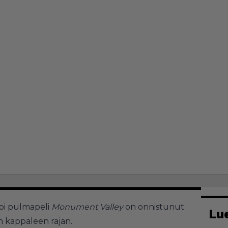
pi pulmapeli
Monument Valley
on onnistunut
Lu
 kappaleen rajan.