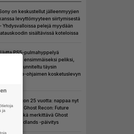
Sony on keskustellut jälleenmyyjien
kanssa levyttömyyteen siirtymisestä
– Yhdysvalloissa pelejä myydään
latauskoodin sisältävissä koteloissa
Uutta PS5-pulmahyppelyä
kuvaillaan ensimmäiseksi peliksi,
joka on suunniteltu täysin
DualSense-ohjaimen kosketuslevyn
ympärille
sen
Ghost Recon 25 vuotta: nappaa nyt
tietoja
ilmaiseksi Ghost Recon: Future
 ja
Soldier sekä merkittävä Ghost
Recon Wildlands -päivitys
toja