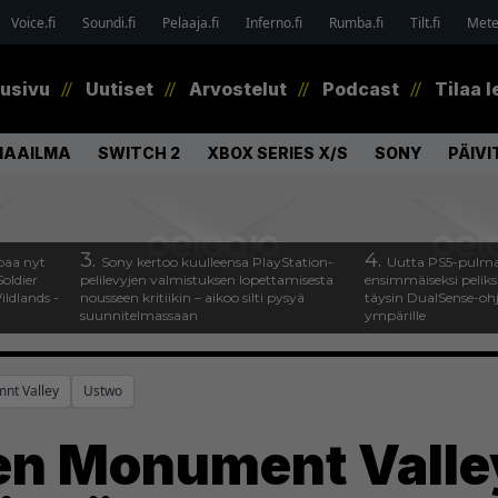
Voice.fi
Soundi.fi
Pelaaja.fi
Inferno.fi
Rumba.fi
Tilt.fi
Metel
tusivu
Uutiset
Arvostelut
Podcast
Tilaa l
MAAILMA
SWITCH 2
XBOX SERIES X/S
SONY
PÄIVI
3.
4.
paa nyt
Sony kertoo kuulleensa PlayStation-
Uutta PS5-pulma
oldier
pelilevyjen valmistuksen lopettamisesta
ensimmäiseksi peliksi
ldlands -
nousseen kritiikin – aikoo silti pysyä
täysin DualSense-oh
suunnitelmassaan
ympärille
nt Valley
Ustwo
n Monument Valley