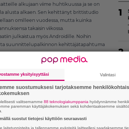
-laitteille alkujaan viime huhtikuussa ja se on
1
a alusta alkaen. Sen kehittänyt brittistudio
ellaan omilleen vuodessa, mutta kuinka
annuksensa takaisin viikossa.
aatiin julkaistua myös Androidille. Noihin
elta suunnittelupalkinnon kehittäjätapahtuma
2
vostamme yksityisyyttäsi
Valintasi
semme suostumuksesi tarjotaksemme henkilökohtai
ökokemuksen
3
lellisesti valitsemamme
88 teknologiakumppania
hyödynnämme henkilö
semme paremman käyttäjäkokemuksen sekä kohdentaaksemme sisältöä
a.
ällä suostut tietojesi käyttöön seuraavasti
laitetunnisteita ja tallennamme evästeitä laitteellesi saadaksemme tie