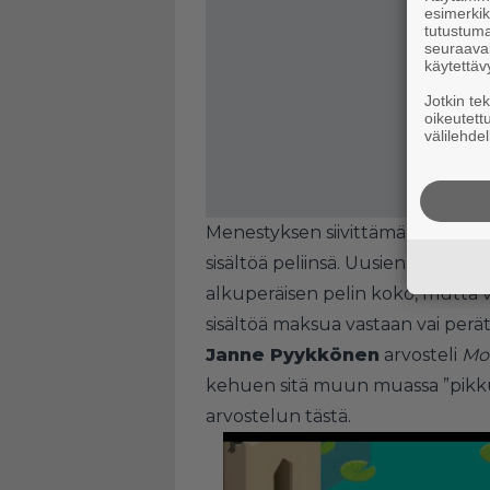
esimerkiks
tutustuma
seuraaval
käytettäv
Jotkin te
oikeutett
välilehdel
Menestyksen siivittämänä Ustwo 
sisältöä peliinsä. Uusien kenttie
alkuperäisen pelin koko, mutta vi
sisältöä maksua vastaan vai peräti
Janne Pyykkönen
arvosteli
Mo
kehuen sitä muun muassa ”pikkur
arvostelun tästä
.