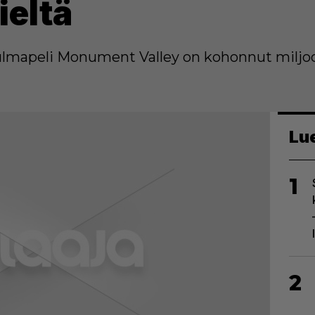
ieltä
pulmapeli Monument Valley on kohonnut miljo
Lu
1
2