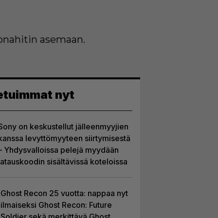
onahitin asemaan.
etuimmat nyt
Sony on keskustellut jälleenmyyjien
kanssa levyttömyyteen siirtymisestä
– Yhdysvalloissa pelejä myydään
latauskoodin sisältävissä koteloissa
Ghost Recon 25 vuotta: nappaa nyt
ilmaiseksi Ghost Recon: Future
Soldier sekä merkittävä Ghost