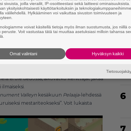
i sivuista, joilla vierailit, IP-osoitteestasi sekä laitteesi ominaisuuksista
4
an yksityiskohtaisesti käyttötarkoituksiin ja teknologiakumppaneihimm
la välilehdellä. Hylkääminen voi vaikuttaa sivuston toimivuuteen ja
yyteen.
knologiamme voivat käsitellä tietoja myös ilman suostumusta, jos niillä o
u peruste. Voit vastustaa tätä tai muuttaa asetuksiasi milloin tahansa se
lä.
5
Omat valintani
Hyväksyn kaikki
aikoo seuraavaksi luoda hieman tuoretta
n on tarkoitus kutakuinkin tuplata
Tietosuojak
elä ei ole tiedossa, aikovatko kehittäjät jakaa
 ilmaiseksi.
6
nument Valleyn
kesäkuun
Pelaaja
-lehdessä
uiseksi mestariteokseksi”.
Voit lukaista
7