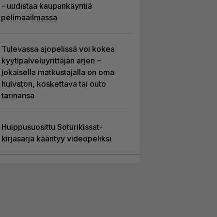
– uudistaa kaupankäyntiä
pelimaailmassa
Tulevassa ajopelissä voi kokea
kyytipalveluyrittäjän arjen –
jokaisella matkustajalla on oma
hulvaton, koskettava tai outo
tarinansa
Huippusuosittu Soturikissat-
kirjasarja kääntyy videopeliksi