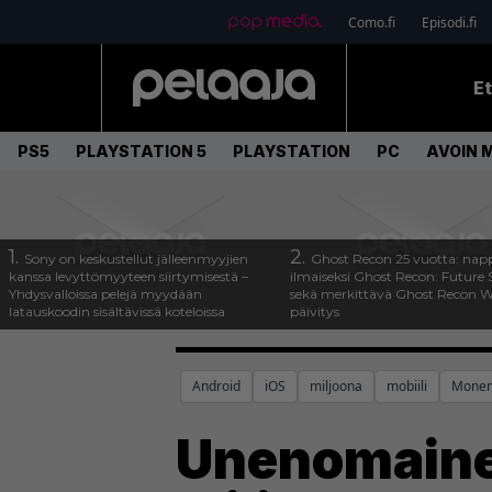
Como.fi
Episodi.fi
E
PS5
PLAYSTATION 5
PLAYSTATION
PC
AVOIN 
1.
2.
Sony on keskustellut jälleenmyyjien
Ghost Recon 25 vuotta: nap
kanssa levyttömyyteen siirtymisestä –
ilmaiseksi Ghost Recon: Future S
Yhdysvalloissa pelejä myydään
sekä merkittävä Ghost Recon Wi
latauskoodin sisältävissä koteloissa
päivitys
Android
iOS
miljoona
mobiili
Monem
Unenomaine