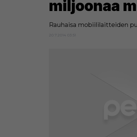
miljoonaa m
Rauhaisa mobiililaitteiden 
20.7.2014 03:51