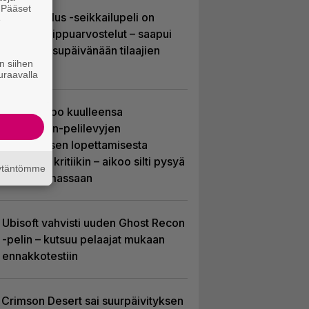
. Pääset
Uusi PS Plus -seikkailupeli on
e
saanut huippuarvostelut – saapui
heti julkaisupäivänään tilaajien
n siihen
saataville
uraavalla
Sony kertoo kuulleensa
PlayStation-pelilevyjen
valmistuksen lopettamisesta
nousseen kritiikin – aikoo silti pysyä
äytäntömme
suunnitelmassaan
Ubisoft vahvisti uuden Ghost Recon
-pelin – kutsuu pelaajat mukaan
ennakkotestiin
Crimson Desert sai suurpäivityksen