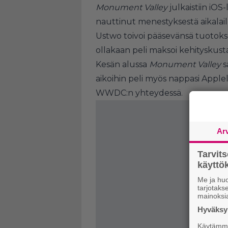
Monument Valley
julkaistiin iOS
nauttinut menestyksestä aikalaill
Ustwo toivoi pääsevänsä tuotoks
ollakaan peli maksoi kehityskust
Kesän alussa
Monument Valley
s
aikoihin peli myös nappasi Appl
WWDC:n yhteydessä.
Ar
Tarvit
käytt
Me ja huo
tarjotak
mainoksi
Hyväksym
Käytämme 