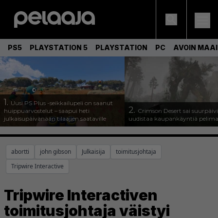
PS5
PLAYSTATION 5
PLAYSTATION
PC
AVOIN MAA
1.
Uusi PS Plus -seikkailupeli on saanut
2.
huippuarvostelut – saapui heti
Crimson Desert sai suurpäivi
julkaisupäivänään tilaajien saataville
uudistaa kaupankäyntiä pelim
abortti
john gibson
Julkaisija
toimitusjohtaja
Tripwire Interactive
Tripwire Interactiven
toimitusjohtaja väistyi