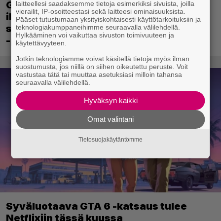
Ghost Recon 25 vuotta: nappaa nyt
laitteellesi saadaksemme tietoja esimerkiksi sivuista, joilla
vierailit, IP-osoitteestasi sekä laitteesi ominaisuuksista.
ilmaiseksi Ghost Recon: Future Soldier
Pääset tutustumaan yksityiskohtaisesti käyttötarkoituksiin ja
sekä merkittävä Ghost Recon Wildlands
teknologiakumppaneihimme seuraavalla välilehdellä.
Hylkääminen voi vaikuttaa sivuston toimivuuteen ja
-päivitys
käytettävyyteen.
Jotkin teknologiamme voivat käsitellä tietoja myös ilman
suostumusta, jos niillä on siihen oikeutettu peruste. Voit
vastustaa tätä tai muuttaa asetuksiasi milloin tahansa
seuraavalla välilehdellä.
Hyväksyn kaikki
Omat valintani
Tietosuojakäytäntömme
Syväluotaava GTA 6 -katsaus tulee
Netflixiin tässä kuussa