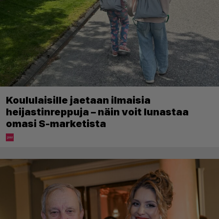
Koululaisille jaetaan ilmaisia
heijastinreppuja – näin voit lunastaa
omasi S-marketista