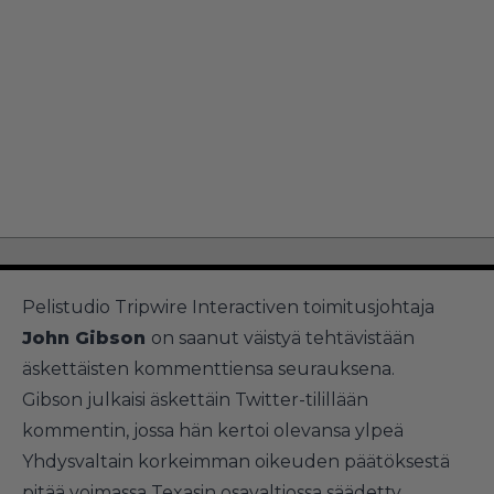
Pelistudio Tripwire Interactiven toimitusjohtaja
John Gibson
on saanut väistyä tehtävistään
äskettäisten kommenttiensa seurauksena.
Gibson julkaisi äskettäin Twitter-tilillään
kommentin, jossa hän kertoi olevansa ylpeä
Yhdysvaltain korkeimman oikeuden päätöksestä
pitää voimassa Texasin osavaltiossa säädetty