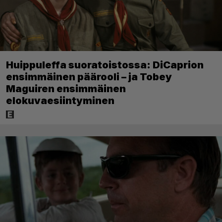
Huippuleffa suoratoistossa: DiCaprion
ensimmäinen päärooli – ja Tobey
Maguiren ensimmäinen
elokuvaesiintyminen