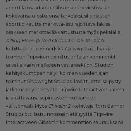
aborttilainsäädäntö. Gibson kertoi viestissään
kokevansa ulostulonsa tärkeäksi, sillä naisten
aborttioikeutta merkittävästi rajoittava laki sai
osakseen merkittävää vastustusta myös pelialalla.
Killing Floor-
ja
Red Orchestra
-pelisarjojen
kehittäjänä ja esimerkiksi
Chivalry 2:n
julkaisijan
toimeen Tripwiren toimitusjohtajan kommentit
saivat aikaan melkoisen vastareaktion. Studion
kehityskumppanina yli kolmen vuoden ajan
toiminut Shipwright Studios ilmoitti, ettei se pysty
jatkamaan yhteistyötä Tripwire Interactiven kanssa
ja aloittavansa sopimusten purkamisen
välittömästi. Myös
Chivalry 2
-kehittäjä Torn Banner
Studios otti lausunnossaan etäisyyttä Tripwire
Interactiveen Gibsonin kommenttien seurauksena.