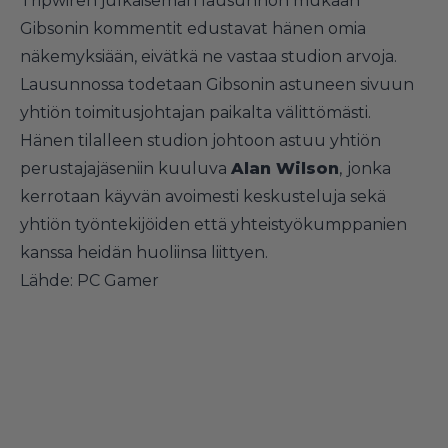
Tripwiren julkaiseman lausunnon mukaan
Gibsonin kommentit edustavat hänen omia
näkemyksiään, eivätkä ne vastaa studion arvoja.
Lausunnossa todetaan Gibsonin astuneen sivuun
yhtiön toimitusjohtajan paikalta välittömästi.
Hänen tilalleen studion johtoon astuu yhtiön
perustajajäseniin kuuluva
Alan Wilson
,
jonka
kerrotaan käyvän avoimesti keskusteluja sekä
yhtiön työntekijöiden että yhteistyökumppanien
kanssa heidän huoliinsa liittyen.
Lähde:
PC Gamer