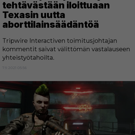
tehtävästään iloittuaan
Texasin uutta
aborttilainsäädäntöä
Tripwire Interactiven toimitusjohtajan
kommentit saivat välittömän vastalauseen
yhteistyötahoilta.
7.9.2021 05:56