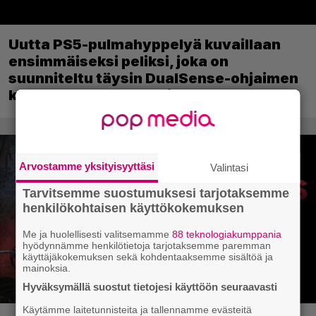
Uutta PS5-pulmahyppelyä kuvaillaan
ensimmäiseksi peliksi, joka on
suunniteltu täysin DualSense-ohjaimen
kosketuslevyn ympärille
Arvostamme yksityisyyttäsi
Valintasi
Tarvitsemme suostumuksesi tarjotaksemme
henkilökohtaisen käyttökokemuksen
Me ja huolellisesti valitsemamme
88 teknologiakumppania
hyödynnämme henkilötietoja tarjotaksemme paremman
käyttäjäkokemuksen sekä kohdentaaksemme sisältöä ja
mainoksia.
Hyväksymällä suostut tietojesi käyttöön seuraavasti
Käytämme laitetunnisteita ja tallennamme evästeitä