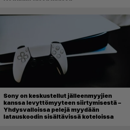
Sony on keskustellut jälleenmyyjien
kanssa levyttömyyteen siirtymisestä –
Yhdysvalloissa pelejä myydään
latauskoodin sisältävissä koteloissa