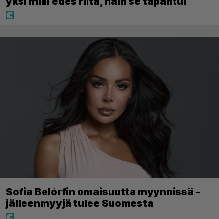
yksi milli edes riitä, näin se tapahtui
Sofia Belórfin omaisuutta myynnissä –
jälleenmyyjä tulee Suomesta