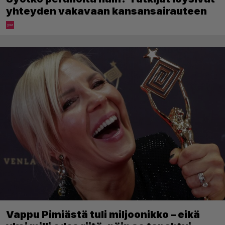
yhteyden vakavaan kansansairauteen
Vappu Pimiästä tuli miljoonikko – eikä