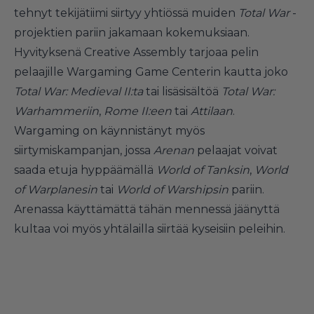
tehnyt tekijätiimi siirtyy yhtiössä muiden
Total War
-
projektien pariin jakamaan kokemuksiaan.
Hyvityksenä Creative Assembly tarjoaa pelin
pelaajille Wargaming Game Centerin kautta joko
Total War: Medieval II:ta
tai lisäsisältöä
Total War:
Warhammeriin
,
Rome II:een
tai
Attilaan
.
Wargaming on käynnistänyt myös
siirtymiskampanjan, jossa
Arenan
pelaajat voivat
saada etuja hyppäämällä
World of Tanksin
,
World
of Warplanesin
tai
World of Warshipsin
pariin.
Arenassa käyttämättä tähän mennessä jäänyttä
kultaa voi myös yhtälailla siirtää kyseisiin peleihin.