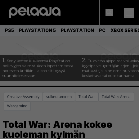
PS5
PLAYSTATION 5
PLAYSTATION
PC
XBOX SERIE
1.
2.
Sony kertoo kuulleensa PlayStation-
Tulevassa ajopelissä voi koke
pelilevyjen valmistuksen lopettamisesta
kyytipalveluyrittäjän arjen – joka
nousseen kritiikin – aikoo silti pysyä
matkustajalla on oma hulvaton
suunnitelmassaan
koskettava tai outo tarinansa
Creative Assembly
sulkeutuminen
Total War
Total War: Arena
Wargaming
Total War: Arena kokee
kuoleman kylmän