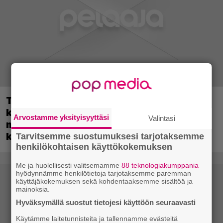
Tulevassa ajopelissä voi kokea
kyytipalveluyrittäjän arjen – jokaisella
Arvostamme yksityisyyttäsi
Valintasi
matkustajalla on oma hulvaton,
koskettava tai outo tarinansa
Tarvitsemme suostumuksesi tarjotaksemme
henkilökohtaisen käyttökokemuksen
Me ja huolellisesti valitsemamme
88 teknologiakumppania
hyödynnämme henkilötietoja tarjotaksemme paremman
käyttäjäkokemuksen sekä kohdentaaksemme sisältöä ja
mainoksia.
Hyväksymällä suostut tietojesi käyttöön seuraavasti
Käytämme laitetunnisteita ja tallennamme evästeitä