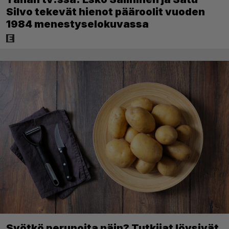
Silvo tekevät hienot pääroolit vuoden
1984 menestyselokuvassa
Syötkö perunoita näin? Tutkijat löysivät