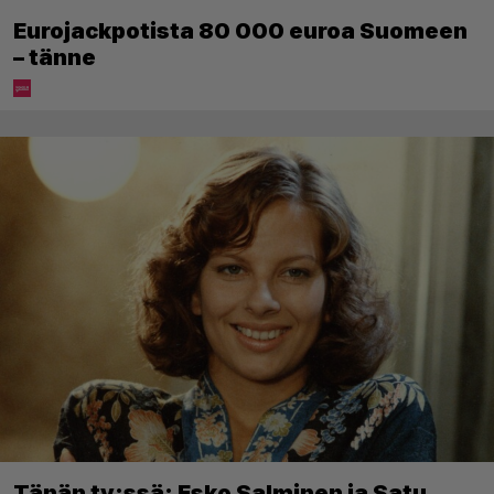
Eurojackpotista 80 000 euroa Suomeen
– tänne
Tänän tv:ssä: Esko Salminen ja Satu