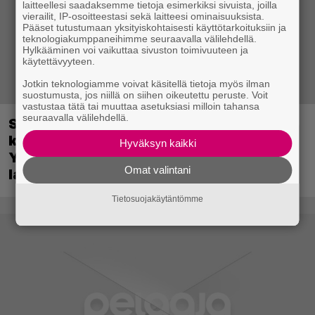
laitteellesi saadaksemme tietoja esimerkiksi sivuista, joilla
vierailit, IP-osoitteestasi sekä laitteesi ominaisuuksista.
Pääset tutustumaan yksityiskohtaisesti käyttötarkoituksiin ja
teknologiakumppaneihimme seuraavalla välilehdellä.
Hylkääminen voi vaikuttaa sivuston toimivuuteen ja
käytettävyyteen.
Jotkin teknologiamme voivat käsitellä tietoja myös ilman
suostumusta, jos niillä on siihen oikeutettu peruste. Voit
vastustaa tätä tai muuttaa asetuksiasi milloin tahansa
seuraavalla välilehdellä.
Sony on keskustellut jälleenmyyjien
kanssa levyttömyyteen siirtymisestä –
Hyväksyn kaikki
Yhdysvalloissa pelejä myydään
Omat valintani
latauskoodin sisältävissä koteloissa
Tietosuojakäytäntömme