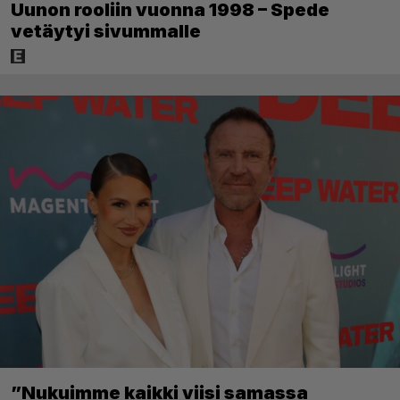
Uunon rooliin vuonna 1998 – Spede
vetäytyi sivummalle
”Nukuimme kaikki viisi samassa