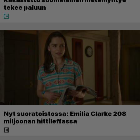
tekee paluun
Nyt suoratoistossa: Emilia Clarke 208
miljoonan hittileffassa