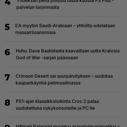
4
Yhdeksän peliä poistuu tässä kuussa PS Plus -
palvelun tarjonnasta
5
EA myytiin Saudi-Arabiaan – yhtiöltä odotetaan
massairtisanomisia
6
Huhu: Dave Bautistasta kaavaillaan uutta Kratosia
God of War -sarjan pääosaan
7
Crimson Desert sai suurpäivityksen – uudistaa
kaupankäyntiä pelimaailmassa
8
PS1-ajan klassikkoloikinta Croc 2 palaa
uudistettuna nykykonsoleille ja PC:lle
Hittipeli Palworld muuntuu massiivimoninpeliksi –