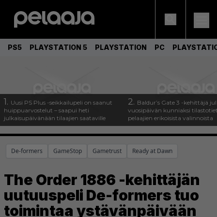
PS5
PLAYSTATION 5
PLAYSTATION
PC
PLAYSTATI
1.
2.
Uusi PS Plus -seikkailupeli on saanut
Baldur’s Gate 3 -kehittäjä jul
huippuarvostelut – saapui heti
vuosipäivän kunniaksi tilastotie
julkaisupäivänään tilaajien saataville
pelaajien erikoisista valinnoista
De-formers
GameStop
Gametrust
Ready at Dawn
The Order 1886 -kehittäjän
uutuuspeli De-formers tuo
toimintaa ystävänpäivään