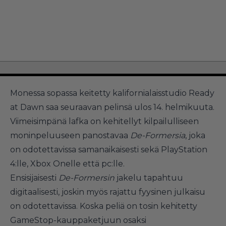
Monessa sopassa keitetty kalifornialaisstudio Ready
at Dawn saa seuraavan pelinsä ulos 14. helmikuuta.
Viimeisimpänä lafka on kehitellyt
kilpailulliseen
moninpeluuseen panostavaa
De-Formersia
, joka
on odotettavissa samanaikaisesti sekä PlayStation
4:lle, Xbox Onelle että pc:lle.
Ensisijaisesti
De-Formersin
jakelu tapahtuu
digitaalisesti, joskin myös rajattu fyysinen julkaisu
on odotettavissa. Koska peliä on tosin kehitetty
GameStop-kauppaketjuun osaksi