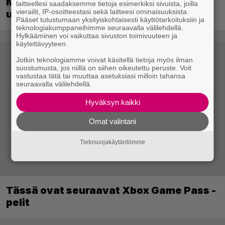
Minecraft saapuu Switch 2:lle
laitteellesi saadaksemme tietoja esimerkiksi sivuista, joilla
vierailit, IP-osoitteestasi sekä laitteesi ominaisuuksista.
uudistetulla grafiikalla
Pääset tutustumaan yksityiskohtaisesti käyttötarkoituksiin ja
teknologiakumppaneihimme seuraavalla välilehdellä.
Hylkääminen voi vaikuttaa sivuston toimivuuteen ja
käytettävyyteen.
Jotkin teknologiamme voivat käsitellä tietoja myös ilman
suostumusta, jos niillä on siihen oikeutettu peruste. Voit
vastustaa tätä tai muuttaa asetuksiasi milloin tahansa
seuraavalla välilehdellä.
Hyväksyn kaikki
Omat valintani
Tietosuojakäytäntömme
Tässä ovat seuraavat Xbox Game Pass -
pelit