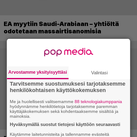
EA myytiin Saudi-Arabiaan – yhtiöltä
odotetaan massairtisanomisia
Arvostamme yksityisyyttäsi
Valintasi
Tarvitsemme suostumuksesi tarjotaksemme
henkilökohtaisen käyttökokemuksen
Me ja huolellisesti valitsemamme
88 teknologiakumppania
hyödynnämme henkilötietoja tarjotaksemme paremman
käyttäjäkokemuksen sekä kohdentaaksemme sisältöä ja
mainoksia.
Hyväksymällä suostut tietojesi käyttöön seuraavasti
Käytämme laitetunnisteita ja tallennamme evästeitä