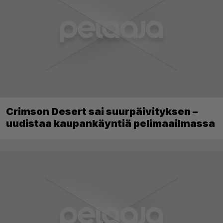
Crimson Desert sai suurpäivityksen –
uudistaa kaupankäyntiä pelimaailmassa