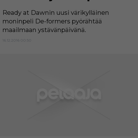
Ready at Dawnin uusi värikylläinen
moninpeli De-formers pyörähtää
maailmaan ystävänpäivänä.
16.12.2016 00:50