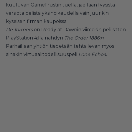
kuuluvan
GameTrustin tuella
, jaellaan fyysistä
versiota pelistä yksinoikeudella vain juurikin
kyseisen firman kaupoissa.
De-formers
on Ready at Dawnin viimeisin peli sitten
PlayStation 4:llä nähdyn
The Order 1886:n
.
Parhaillaan yhtiön tiedetään tehtailevan myös
ainakin
virtuaalitodellisuuspeli
Lone Echoa
.