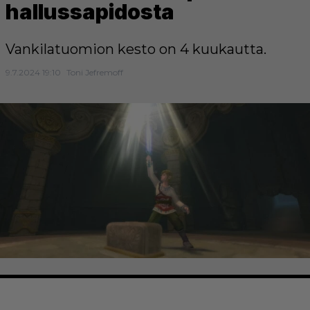
hallussapidosta
Vankilatuomion kesto on 4 kuukautta.
9.7.2024 19:10
Toni Jefremoff