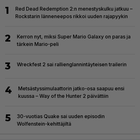
1
Red Dead Redemption 2:n menestyskulku jatkuu –
Rockstarin länneneepos rikkoi uuden rajapyykin
2
Kerron nyt, miksi Super Mario Galaxy on paras ja
tärkein Mario-peli
3
Wreckfest 2 sai rallienglannintäyteisen trailerin
4
Metsästyssimulaattorin jatko-osa saapuu ensi
kuussa – Way of the Hunter 2 päivättiin
5
30-vuotias Quake sai uuden episodin
Wolfenstein-kehittäjiltä