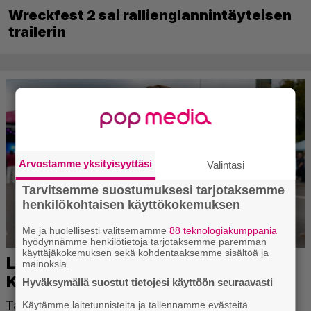
Wreckfest 2 sai rallienglannintäyteisen
trailerin
Arvostamme yksityisyyttäsi
Valintasi
Tarvitsemme suostumuksesi tarjotaksemme
henkilökohtaisen käyttökokemuksen
Me ja huolellisesti valitsemamme
88 teknologiakumppania
hyödynnämme henkilötietoja tarjotaksemme paremman
käyttäjäkokemuksen sekä kohdentaaksemme sisältöä ja
mainoksia.
Hyväksymällä suostut tietojesi käyttöön seuraavasti
Käytämme laitetunnisteita ja tallennamme evästeitä