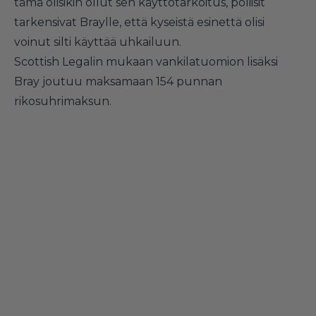
tämä olisikin ollut sen käyttötarkoitus, poliisit
tarkensivat Braylle, että kyseistä esinettä olisi
voinut silti käyttää uhkailuun.
Scottish Legalin mukaan vankilatuomion lisäksi
Bray joutuu maksamaan 154 punnan
rikosuhrimaksun.