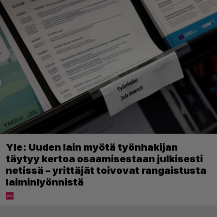
Yle: Uuden lain myötä työnhakijan
täytyy kertoa osaamisestaan julkisesti
netissä – yrittäjät toivovat rangaistusta
laiminlyönnistä