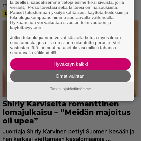
laitteellesi saadaksemme tietoja esimerkiksi sivuista, joilla
vierailit, IP-osoitteestasi sekä laitteesi ominaisuuksista.
Pääset tutustumaan yksityiskohtaisesti käyttötarkoituksiin ja
teknologiakumppaneihimme seuraavalla välilehdellä.
Hylkääminen voi vaikuttaa sivuston toimivuuteen ja
käytettävyyteen.
Jotkin teknologiamme voivat käsitellä tietoja myös ilman
suostumusta, jos niillä on siihen oikeutettu peruste. Voit
vastustaa tätä tai muuttaa asetuksiasi milloin tahansa
seuraavalla välilehdellä.
Hyväksyn kaikki
Omat valintani
Tietosuojakäytäntömme