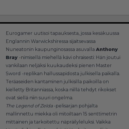
Eurogamer uutisoi tapauksesta, jossa kesäkuussa
Englannin Warwickshiressa sijaitsevassa
Nuneatonin kaupunginosassa asuvalla
Anthony
Bray
-nimisellä miehellä kävi ohraisesti: Hän joutui
vankilaan neljäksi kuukaudeksi pienen Master
Sword -replikan hallussapidosta julkisella paikalla.
Teräaseiden kantaminen julkisilla paikoilla on
kielletty Britanniassa, koska niillä tehdyt rikokset
ovat siellä niin suuri ongelma.
The Legend of Zelda
-pelisarjan pohjalta
mallinnettu miekka oli mitoiltaan 15 senttimetrin
mittainen ja tarkoitettu näpräilyleluksi. Vaikka