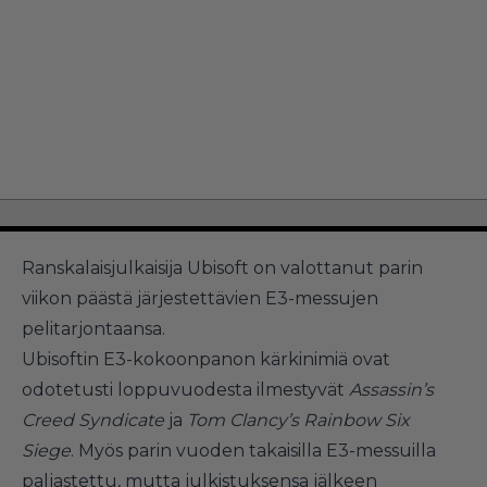
Ranskalaisjulkaisija Ubisoft on valottanut parin
viikon päästä järjestettävien E3-messujen
pelitarjontaansa.
Ubisoftin E3-kokoonpanon kärkinimiä ovat
odotetusti loppuvuodesta ilmestyvät
Assassin’s
Creed Syndicate
ja
Tom Clancy’s Rainbow Six
Siege
. Myös parin vuoden takaisilla E3-messuilla
paljastettu, mutta julkistuksensa jälkeen