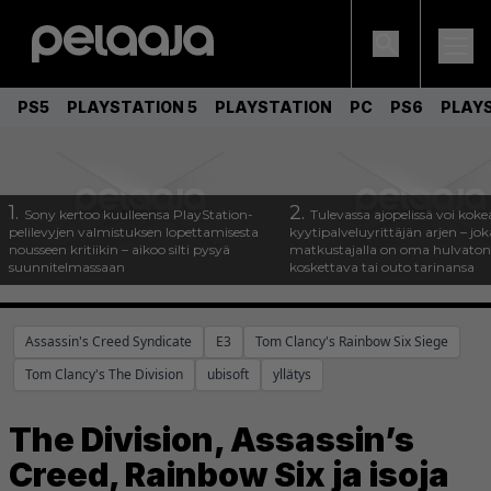
PS5
PLAYSTATION 5
PLAYSTATION
PC
PS6
PLAY
1.
2.
Sony kertoo kuulleensa PlayStation-
Tulevassa ajopelissä voi koke
pelilevyjen valmistuksen lopettamisesta
kyytipalveluyrittäjän arjen – joka
nousseen kritiikin – aikoo silti pysyä
matkustajalla on oma hulvaton
suunnitelmassaan
koskettava tai outo tarinansa
Assassin's Creed Syndicate
E3
Tom Clancy's Rainbow Six Siege
Tom Clancy's The Division
ubisoft
yllätys
The Division, Assassin’s
Creed, Rainbow Six ja isoja