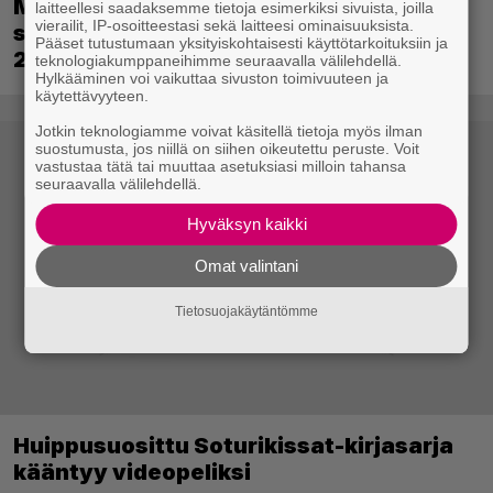
Metsästyssimulaattorin jatko-osa
laitteellesi saadaksemme tietoja esimerkiksi sivuista, joilla
vierailit, IP-osoitteestasi sekä laitteesi ominaisuuksista.
saapuu ensi kuussa – Way of the Hunter
Pääset tutustumaan yksityiskohtaisesti käyttötarkoituksiin ja
2 päivättiin
teknologiakumppaneihimme seuraavalla välilehdellä.
Hylkääminen voi vaikuttaa sivuston toimivuuteen ja
käytettävyyteen.
Jotkin teknologiamme voivat käsitellä tietoja myös ilman
suostumusta, jos niillä on siihen oikeutettu peruste. Voit
vastustaa tätä tai muuttaa asetuksiasi milloin tahansa
seuraavalla välilehdellä.
Hyväksyn kaikki
Omat valintani
Tietosuojakäytäntömme
Huippusuosittu Soturikissat-kirjasarja
kääntyy videopeliksi