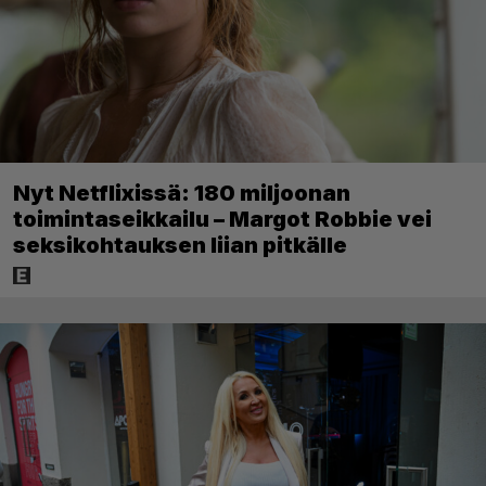
Nyt Netflixissä: 180 miljoonan
toimintaseikkailu – Margot Robbie vei
seksikohtauksen liian pitkälle