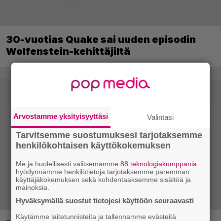
30-vuotias Quake sai uuden episodin
Wolfenstein-kehittäjiltä
Arvostamme yksityisyyttäsi
Valintasi
Tarvitsemme suostumuksesi tarjotaksemme
henkilökohtaisen käyttökokemuksen
Me ja huolellisesti valitsemamme
88 teknologiakumppania
hyödynnämme henkilötietoja tarjotaksemme paremman
käyttäjäkokemuksen sekä kohdentaaksemme sisältöä ja
mainoksia.
Hyväksymällä suostut tietojesi käyttöön seuraavasti
Käytämme laitetunnisteita ja tallennamme evästeitä