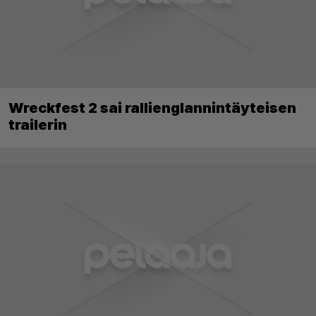
Wreckfest 2 sai rallienglannintäyteisen
trailerin