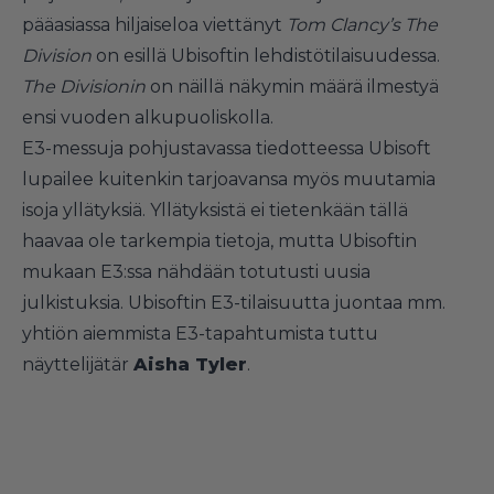
pääasiassa hiljaiseloa viettänyt
Tom Clancy’s The
Division
on esillä Ubisoftin lehdistötilaisuudessa.
The Divisionin
on näillä näkymin määrä ilmestyä
ensi vuoden alkupuoliskolla.
E3-messuja pohjustavassa tiedotteessa Ubisoft
lupailee kuitenkin tarjoavansa myös muutamia
isoja yllätyksiä. Yllätyksistä ei tietenkään tällä
haavaa ole tarkempia tietoja, mutta Ubisoftin
mukaan E3:ssa nähdään totutusti uusia
julkistuksia. Ubisoftin E3-tilaisuutta juontaa mm.
yhtiön aiemmista E3-tapahtumista tuttu
näyttelijätär
Aisha Tyler
.