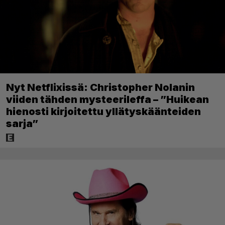
Nyt Netflixissä: Christopher Nolanin
viiden tähden mysteerileffa – ”Huikean
hienosti kirjoitettu yllätyskäänteiden
sarja”